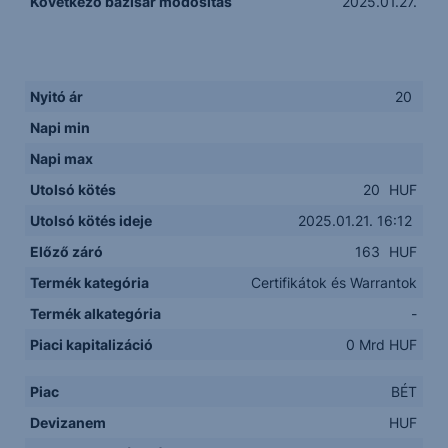
Következő bázisár módosítás
2025.01.27.
Nyitó ár
20
Napi min
Napi max
Utolsó kötés
20
HUF
Utolsó kötés ideje
2025.01.21. 16:12
Előző záró
163
HUF
Termék kategória
Certifikátok és Warrantok
Termék alkategória
-
Piaci kapitalizáció
0 Mrd HUF
Piac
BÉT
Devizanem
HUF