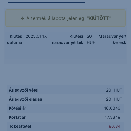
A termék állapota jelenleg:
"KIÜTÖTT"
Kiütés
2025.01.17.
Kiütési
20
Maradványérté
dátuma
maradványérték
HUF
kereske
Árjegyzői vétel
20
HUF
Árjegyzői eladás
20
HUF
Kötési ár
18.0349
Korlát ár
17.5349
Tőkeáttétel
86.84