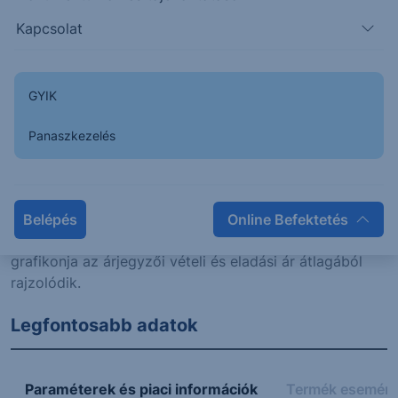
Kapcsolat
GYIK
Panaszkezelés
Napon belüli
Historikus
Belépés
Online Befektetés
Az Erste certifikátok és warrantok napon belüli
grafikonja az árjegyzői vételi és eladási ár átlagából
rajzolódik.
Legfontosabb adatok
Paraméterek és piaci információk
Termék esemén