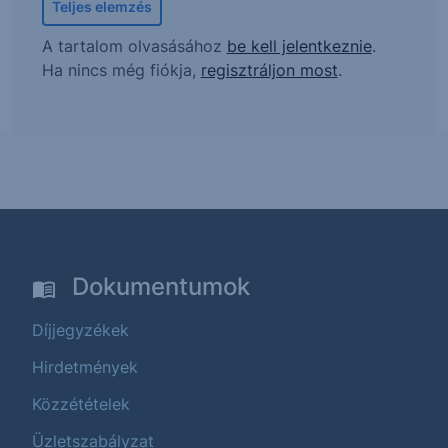
Teljes elemzés
A tartalom olvasásához
be kell jelentkeznie
.
Ha nincs még fiókja,
regisztráljon most
.
Dokumentumok
Díjjegyzékek
Hirdetmények
Közzétételek
Üzletszabályzat