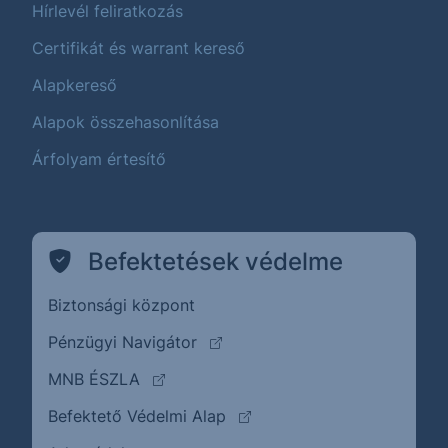
Hírlevél feliratkozás
Certifikát és warrant kereső
Alapkereső
Alapok összehasonlítása
Árfolyam értesítő
Befektetések védelme
Biztonsági központ
(külső oldalra ugrik)
Pénzügyi Navigátor
(külső oldalra ugrik)
MNB ÉSZLA
(külső oldalra ugrik)
Befektető Védelmi Alap