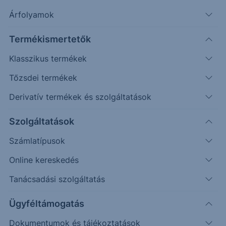
Árfolyamértesítő rögzítése
Árfolyamok
További információk kérése
Termékismertetők
Klasszikus termékek
Erste Market Pro belépés
Tőzsdei termékek
Derivatív termékek és szolgáltatások
Szolgáltatások
Számlatípusok
Online kereskedés
Tanácsadási szolgáltatás
Ügyféltámogatás
Ez a grafikon jelenleg nem elérhető.
Dokumentumok és tájékoztatások