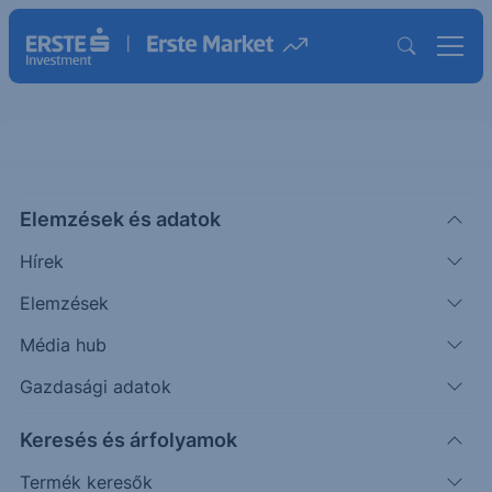
Elemzések és adatok
EBCBKTS22
(BÉT)
Erste Commerzbank Turbo Short
Hírek
22
Elemzések
ISIN: AT0000A3D4T0
Média hub
20
HUF
-18
-11.04%
Időpont: 25.01.21. 16:12
Gazdasági adatok
Előző záró:
163
(26.08.06.)
Keresés és árfolyamok
Certifikát kereső
Termék keresők