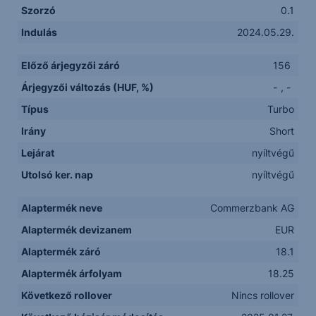
Szorzó
0.1
Indulás
2024.05.29.
Előző árjegyzői záró
156
Árjegyzői változás (HUF, %)
-
,
-
Típus
Turbo
Irány
Short
Lejárat
nyíltvégű
Utolsó ker. nap
nyíltvégű
Alaptermék neve
Commerzbank AG
Alaptermék devizanem
EUR
Alaptermék záró
18.1
Alaptermék árfolyam
18.25
Következő rollover
Nincs rollover