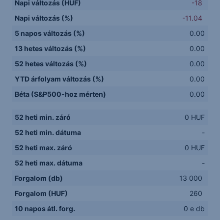
Napi változás (HUF)
-18
Napi változás (%)
-11.04
5 napos változás (%)
0.00
13 hetes változás (%)
0.00
52 hetes változás (%)
0.00
YTD árfolyam változás (%)
0.00
Béta (S&P500-hoz mérten)
0.00
52 heti min. záró
0 HUF
52 heti min. dátuma
-
52 heti max. záró
0 HUF
52 heti max. dátuma
-
Forgalom (db)
13 000
Forgalom (HUF)
260
10 napos átl. forg.
0 e db