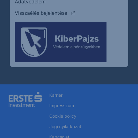
Adatvédelem
(külső oldalra ugrik)
Visszaélés bejelentése
Karrier
Impresszum
Cookie policy
Jogi nyilatkozat
Kapcsolat