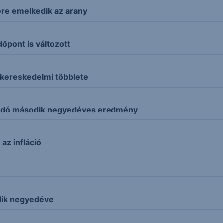
ére emelkedik az arany
dőpont is változott
 kereskedelmi többlete
aradó második negyedéves eredmény
az infláció
dik negyedéve