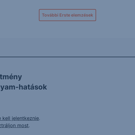
További Erste elemzések
ítmény
olyam-hatások
 kell jelentkeznie
.
ztráljon most
.