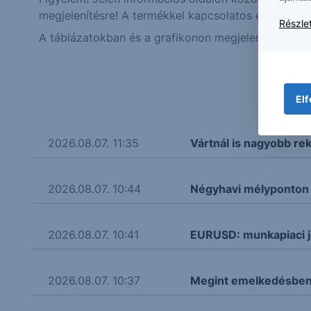
megjelenítésre! A termékkel kapcsolatos eseménye
Részlet
A táblázatokban és a grafikonon megjelenő adatok, 
Elf
2026.08.07. 11:35
Vártnál is nagyobb re
2026.08.07. 10:44
Négyhavi mélyponton a
2026.08.07. 10:41
EURUSD: munkapiaci j
2026.08.07. 10:37
Megint emelkedésben 