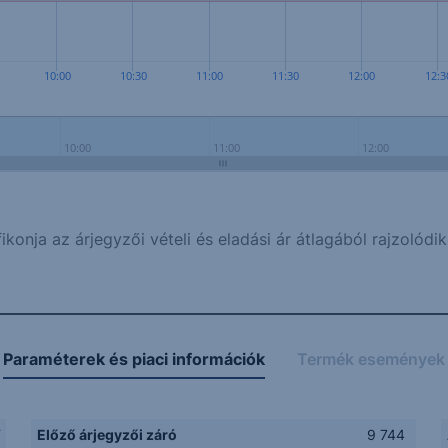
10:00
10:30
11:00
11:30
12:00
12:3
10:00
11:00
12:00
ikonja az árjegyzői vételi és eladási ár átlagából rajzolódik
Paraméterek és piaci információk
Termék események
F
Előző árjegyzői záró
9 744