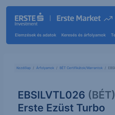
Elemzések és adatok
Keresés és árfolyamok
T
Kezdőlap
Árfolyamok
BÉT Certifikátok/Warrantok
EBS
EBSILVTL026
(BÉT
Erste Ezüst Turbo