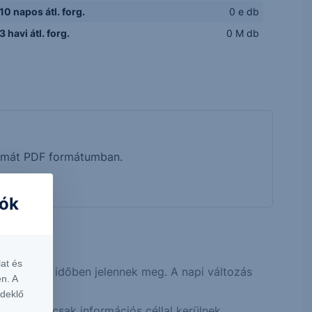
10 napos átl. forg.
0 e db
3 havi átl. forg.
0 M db
tumát PDF formátumban.
iók
rt.
at és
közel valós időben jelennek meg. A napi változás
n. A
rdeklő
 idejűek, csak információs céllal kerülnek