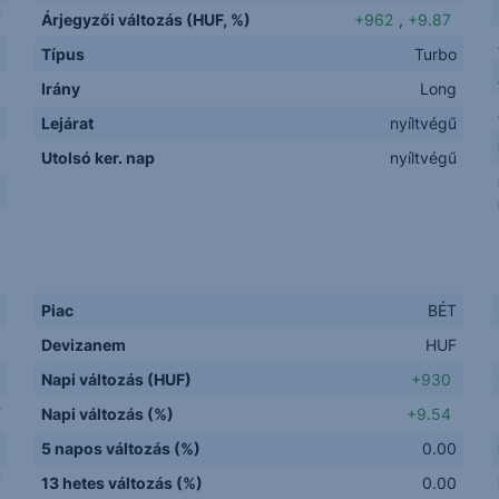
F
Árjegyzői változás (HUF, %)
+962
,
+9.87
Típus
Turbo
Irány
Long
Lejárat
nyíltvégű
1
Utolsó ker. nap
nyíltvégű
.
Piac
BÉT
Devizanem
HUF
Napi változás (HUF)
+930
F
Napi változás (%)
+9.54
5 napos változás (%)
0.00
F
13 hetes változás (%)
0.00