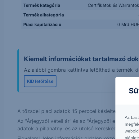
Termék kategória
Certifikátok és Warranto
Termék alkategória
Piaci kapitalizáció
0 Mrd HU
Kiemelt információkat tartalmazó do
Az alábbi gombra kattintva letöltheti a termék
KID letöltése
Sü
A tőzsdei piaci adatok 15 perccel késleltetett érték
Az Ers
Az "Árjegyzői vételi ár" és az "Árjegyzői eladási á
megfel
adatok a pillanatnyi és az utolsó kereskedési nap u
webold
ajánlat
Figyelem! Jelen információs oldalon közölt alapter