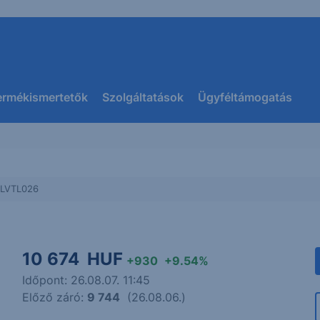
ermékismertetők
Szolgáltatások
Ügyféltámogatás
ILVTL026
)
10 674
HUF
+930
+9.54%
Időpont: 26.08.07. 11:45
Előző záró:
9 744
(26.08.06.)