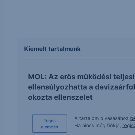
Kiemelt tartalmunk
MOL: Az erős működési teljes
ellensúlyozhatta a devizaárf
okozta ellenszelet
A tartalom olvasásához
be
Teljes
Ha nincs még fiókja,
regis
elemzés