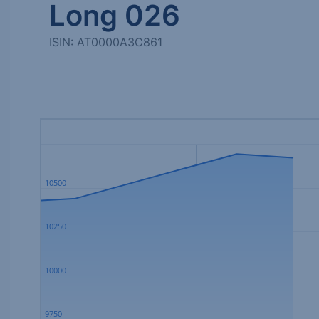
Long 026
ISIN: AT0000A3C861
10500
10250
10000
9750