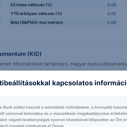
k
52 hetes változás (%)
0.00
-
YTD árfolyam változás (%)
0.00
F
Béta (S&P500-hoz mérten)
0.00
kumentum (KID)
 kiemelt információkat tartalmazó, magyar nyelvű dokumen
tibeállításokkal kapcsolatos informác
eket mutatnak. Adatok forrása: Refinitiv, Erste Befektetési Z
te Bank sütiket használ a weboldalak működtetése, a könnyebb használ
r" értékek megfelelnek a legjobb árjegyzői ajánlatoknak, és 
elő színvonal biztosítása és a visszaélések megakadályozása érdekébe
tolsó árjegyzői vételi árának különbségét mutatják.
alon végzett tevékenységek nyomon követésével kifejezetten az Önt é
okról üzenetet juttathatunk el Önnek.
mék árfolyamok és az ebből számított tőkeáttétel nem valós