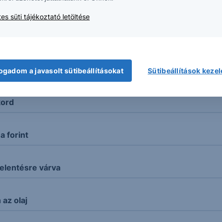
k legkésőbb az eseményt követő napon kerülnek feldolgozá
es süti tájékoztató letöltése
adatszolgáltatási, vagy más technikai okokból eredő hibás
Erste elemzések
Piaci hírek
ogadom a javasolt sütibeállításokat
Sütibeállítások keze
kord
 forint
elentésre várva
az olaj