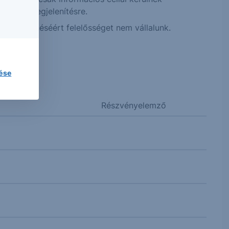
sra és megjelenítésre.
 megjelenéséért felelősséget nem vállalunk.
lése
Részvényelemző