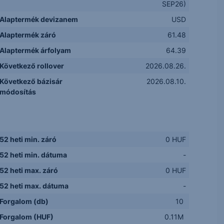
SEP26)
Alaptermék devizanem
USD
Alaptermék záró
61.48
Alaptermék árfolyam
64.39
Következő rollover
2026.08.26.
Következő bázisár
2026.08.10.
módosítás
52 heti min. záró
0 HUF
52 heti min. dátuma
-
52 heti max. záró
0 HUF
52 heti max. dátuma
-
Forgalom (db)
10
Forgalom (HUF)
0.11M