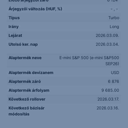
Árjegyzői változás (HUF, %)
-
,
-
Típus
Turbo
Irány
Long
Lejárat
2026.03.09.
Utolsó ker. nap
2026.03.04.
Alaptermék neve
E-mini S&P 500 (e-mini S&P500
SEP26)
Alaptermék devizanem
USD
Alaptermék záró
6 876
Alaptermék árfolyam
9 685.00
Következő rollover
2026.03.17.
Következő bázisár
2026.03.16.
módosítás