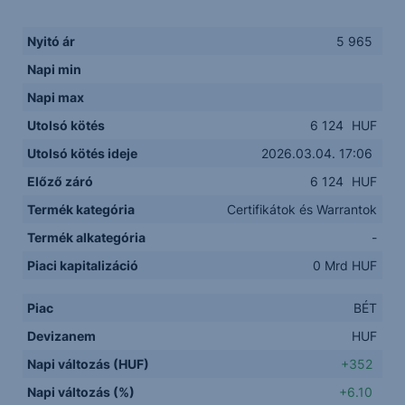
Nyitó ár
5 965
Napi min
Napi max
Utolsó kötés
6 124
HUF
Utolsó kötés ideje
2026.03.04. 17:06
Előző záró
6 124
HUF
Termék kategória
Certifikátok és Warrantok
Termék alkategória
-
Piaci kapitalizáció
0 Mrd HUF
Piac
BÉT
Devizanem
HUF
Napi változás (HUF)
+352
Napi változás (%)
+6.10