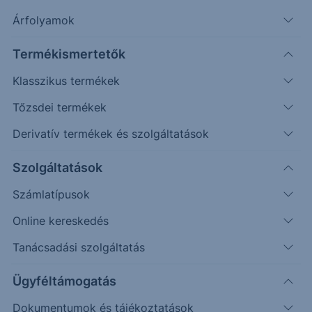
Árfolyamok
További információk kérése
Termékismertetők
Erste Market Pro belépés
Klasszikus termékek
Tőzsdei termékek
Derivatív termékek és szolgáltatások
Szolgáltatások
Számlatípusok
Online kereskedés
Tanácsadási szolgáltatás
Ez a grafikon jelenleg nem elérhető.
Ügyféltámogatás
Dokumentumok és tájékoztatások