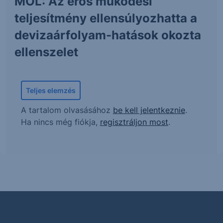
MOL: Az erős működési
teljesítmény ellensúlyozhatta a
devizaárfolyam-hatások okozta
ellenszelet
Teljes elemzés
A tartalom olvasásához
be kell jelentkeznie
.
Ha nincs még fiókja,
regisztráljon most
.