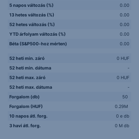
5 napos változás (%)
0.00
13 hetes változás (%)
0.00
52 hetes változás (%)
0.00
YTD árfolyam változás (%)
0.00
Béta (S&P500-hoz mérten)
0.00
52 heti min. záró
0 HUF
52 heti min. dátuma
-
52 heti max. záró
0 HUF
52 heti max. dátuma
-
Forgalom (db)
50
Forgalom (HUF)
0.29M
10 napos átl. forg.
0 e db
3 havi átl. forg.
0 M db