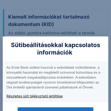
Kiemelt információkat tartalmazó
dokumentum (KID)
Az alábbi gombra kattintva letöltheti a termék
kiemelt információkat tartalmazó, magyar nyelvű
Sütibeállításokkal kapcsolatos
dokumentumát PDF formátumban.
információk
KID letöltése
Az Erste Bank sütiket használ a weboldalak működtetése, a
könnyebb használat és megfelelő színvonal biztosítása és a
visszaélések megakadályozása érdekében. A weboldalon
A tőzsdei piaci adatok 15 perccel késleltetett értékeket
végzett tevékenységek nyomon követésével kifejezetten az
mutatnak. Adatok forrása: Refinitiv, Erste Befektetési
Önt érdeklő ajánlatokról üzenetet juttathatunk el Önnek.
Zrt.
Részletes süti tájékoztató letöltése
Az "Árjegyzői vételi ár" és az "Árjegyzői eladási ár"
értékek megfelelnek a legjobb árjegyzői ajánlatoknak,
és közel valós időben jelennek meg. A napi változás