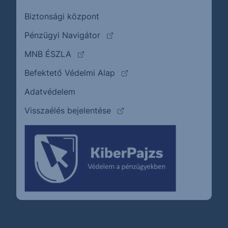
Biztonsági központ
(külső oldalra ugrik)
Pénzügyi Navigátor
(külső oldalra ugrik)
MNB ÉSZLA
(külső oldalra ugrik)
Befektető Védelmi Alap
Adatvédelem
(külső oldalra ugrik)
Visszaélés bejelentése