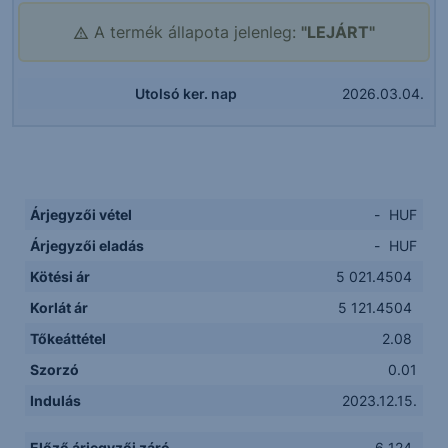
A termék állapota jelenleg:
"LEJÁRT"
Utolsó ker. nap
2026.03.04.
Árjegyzői vétel
-
HUF
Árjegyzői eladás
-
HUF
Kötési ár
5 021.4504
Korlát ár
5 121.4504
Tőkeáttétel
2.08
Szorzó
0.01
Indulás
2023.12.15.
Előző árjegyzői záró
6 124