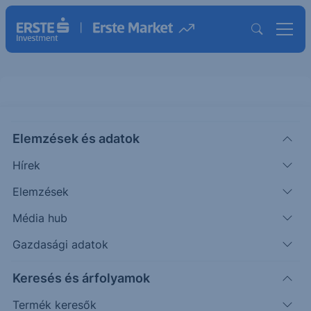
Elemzések és adatok
EBSPTL96
(BÉT)
Erste S&P 500 Turbo Long 96
Hírek
ISIN: AT0000A38MP8
Elemzések
6 124
HUF
+352
+6.10%
Média hub
Időpont: 26.03.04. 17:06
Előző záró:
6 124
(26.08.06.)
Gazdasági adatok
Certifikát kereső
Keresés és árfolyamok
Termék keresők
Árfolyamértesítő rögzítése