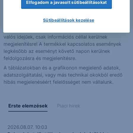
Elfogadom a javasolt sütibeállításokat
adatok a pillanatnyi és az utolsó kereskedési nap
utolsó árjegyzői vételi árának különbségét mutatják.
Sütibeállítások kezelése
Figyelem! Jelen információs oldalon közölt alaptermék
árfolyamok és az ebből számított tőkeáttétel nem
valós idejűek, csak információs céllal kerülnek
megjelenítésre! A termékkel kapcsolatos események
legkésőbb az eseményt követő napon kerülnek
feldolgozásra és megjelenítésre.
A táblázatokban és a grafikonon megjelenő adatok,
adatszolgáltatási, vagy más technikai okokból eredő
hibás megjelenéséért felelősséget nem vállalunk.
Erste elemzések
Piaci hírek
2026.08.07. 10:03