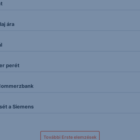
nt
aj ára
l
er perét
a Commerzbank
sét a Siemens
További Erste elemzések