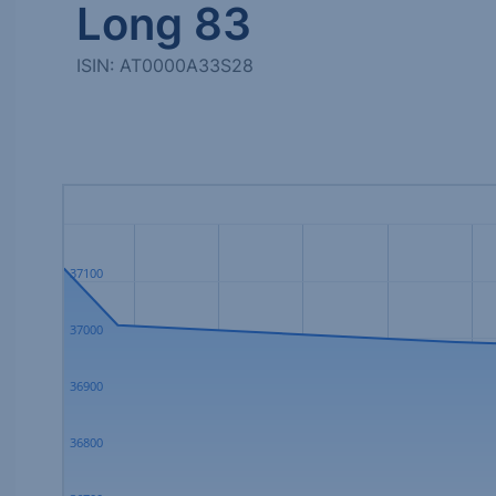
Long 83
ISIN: AT0000A33S28
37100
37000
36900
36800