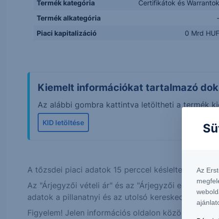
Termék kategória
Certifikátok és Warranto
Termék alkategória
Piaci kapitalizáció
0 Mrd HU
Kiemelt információkat tartalmazó do
Az alábbi gombra kattintva letöltheti a termék
KID letöltése
Sü
A tőzsdei piaci adatok 15 perccel késleltetett érték
Az Ers
megfel
Az "Árjegyzői vételi ár" és az "Árjegyzői eladási á
webold
adatok a pillanatnyi és az utolsó kereskedési nap u
ajánlat
Figyelem! Jelen információs oldalon közölt alapter