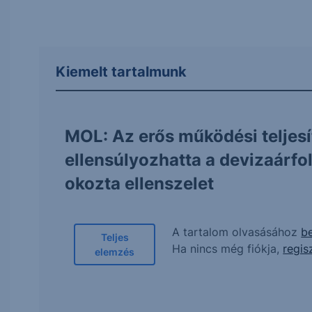
Kiemelt tartalmunk
MOL: Az erős működési teljes
ellensúlyozhatta a devizaárf
okozta ellenszelet
A tartalom olvasásához
be
Teljes
Ha nincs még fiókja,
regis
elemzés