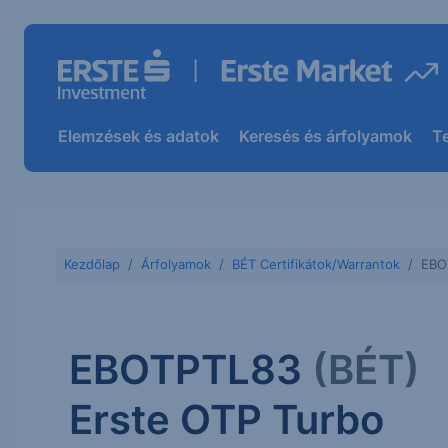
Elemzések és adatok
Keresés és árfolyamok
T
Kezdőlap
Árfolyamok
BÉT Certifikátok/Warrantok
EBO
EBOTPTL83
(BÉT)
Erste OTP Turbo