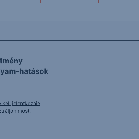
ítmény
olyam-hatások
 kell jelentkeznie
.
ztráljon most
.