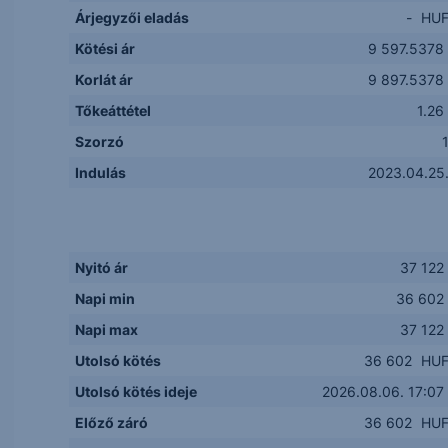
Árjegyzői eladás
-
HU
Kötési ár
9 597.5378
Korlát ár
9 897.5378
Tőkeáttétel
1.26
Szorzó
Indulás
2023.04.25
Nyitó ár
37 122
Napi min
36 602
Napi max
37 122
Utolsó kötés
36 602
HU
Utolsó kötés ideje
2026.08.06. 17:07
Előző záró
36 602
HU