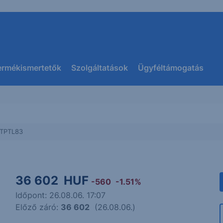
ermékismertetők
Szolgáltatások
Ügyféltámogatás
TPTL83
36 602
HUF
-560
-1.51%
Időpont: 26.08.06. 17:07
Előző záró:
36 602
(26.08.06.)