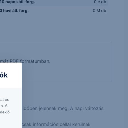
10 napos átl. forg.
0 e db
3 havi átl. forg.
0 M db
tumát PDF formátumban.
iók
rt.
at és
n. A
közel valós időben jelennek meg. A napi változás
rdeklő
 idejűek, csak információs céllal kerülnek