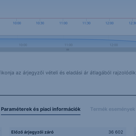
10:00
10:30
11:00
11:30
12:00
12:3
10:00
11:00
12:00
ikonja az árjegyzői vételi és eladási ár átlagából rajzolódik
Paraméterek és piaci információk
Termék események
F
Előző árjegyzői záró
36 602