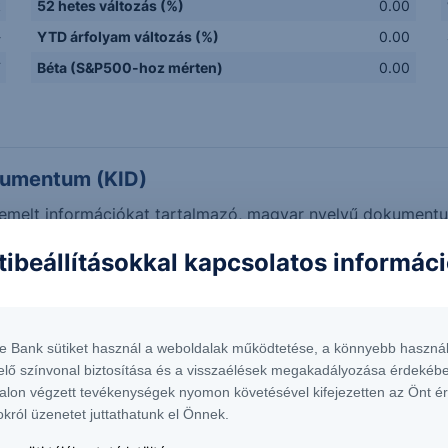
k
52 hetes változás (%)
0.00
-
YTD árfolyam változás (%)
0.00
F
Béta (S&P500-hoz mérten)
0.00
kumentum (KID)
 kiemelt információkat tartalmazó, magyar nyelvű dokumen
tibeállításokkal kapcsolatos informác
eket mutatnak. Adatok forrása: Refinitiv, Erste Befektetési Z
te Bank sütiket használ a weboldalak működtetése, a könnyebb használ
elő színvonal biztosítása és a visszaélések megakadályozása érdekébe
r" értékek megfelelnek a legjobb árjegyzői ajánlatoknak, és 
alon végzett tevékenységek nyomon követésével kifejezetten az Önt é
tolsó árjegyzői vételi árának különbségét mutatják.
okról üzenetet juttathatunk el Önnek.
mék árfolyamok és az ebből számított tőkeáttétel nem valós