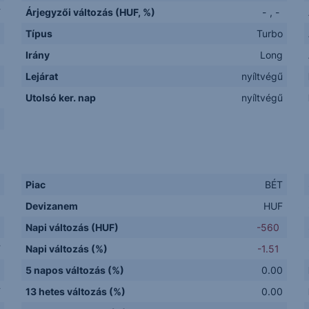
F
Árjegyzői változás (HUF, %)
-
,
-
Típus
Turbo
Irány
Long
Lejárat
nyíltvégű
1
Utolsó ker. nap
nyíltvégű
.
Piac
BÉT
Devizanem
HUF
Napi változás (HUF)
-560
F
Napi változás (%)
-1.51
5 napos változás (%)
0.00
F
13 hetes változás (%)
0.00