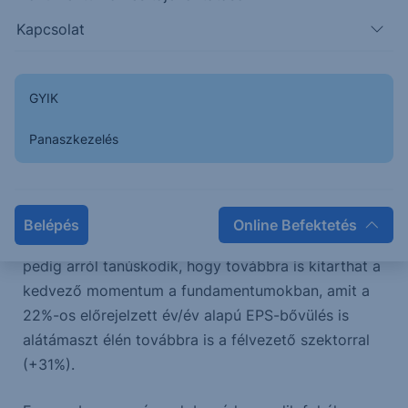
Az első negyedéves vállalati előrejelzések alapján
Kapcsolat
az várható, hogy a technológiai szektornak újfent
erős jelentési szezonja lesz. Eddig 26 vállalat adott
a szektorból a konszenzus által vártnál magasabb
GYIK
egy részvényre jutó profitelőrejelzést, az utóbbi öt
Panaszkezelés
év 11-es átlagával szemben. Első hallásra talán az
adóreform hatásainak lehetne ezt tulajdonítani,
azonban ugyanez az adat az árbevétel-
várakozások esetében 28 céget tár fel, aki a
Belépés
Online Befektetés
konszenzusnál kedvezőbb várakozást közölt. Ez
pedig arról tanúskodik, hogy továbbra is kitarthat a
kedvező momentum a fundamentumokban, amit a
22%-os előrejelzett év/év alapú EPS-bővülés is
alátámaszt élén továbbra is a félvezető szektorral
(+31%).