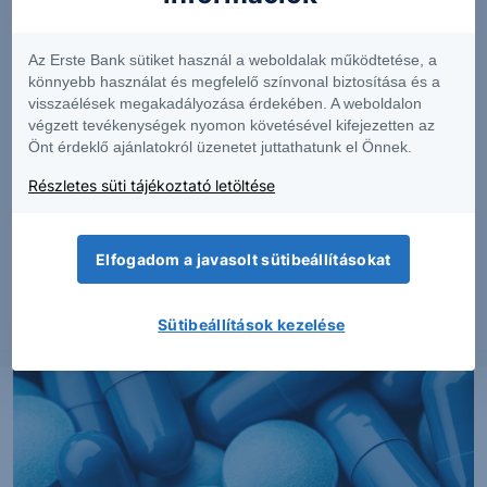
Az Erste Bank sütiket használ a weboldalak működtetése, a
könnyebb használat és megfelelő színvonal biztosítása és a
visszaélések megakadályozása érdekében. A weboldalon
végzett tevékenységek nyomon követésével kifejezetten az
Önt érdeklő ajánlatokról üzenetet juttathatunk el Önnek.
Részletes süti tájékoztató letöltése
PIACI HÍREK
Erős lett a MOL második negyedéve
Elfogadom a javasolt sütibeállításokat
Sütibeállítások kezelése
2026. augusztus 7.