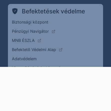
Befektetések védelme
Biztonsági központ
(külső oldalra ugrik)
Pénzügyi Navigátor
(külső oldalra ugrik)
MNB ÉSZLA
(külső oldalra ugrik)
Befektető Védelmi Alap
Adatvédelem
(külső oldalra ugrik)
Visszaélés bejelentése