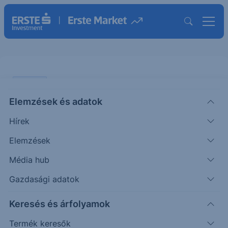
ELEMZÉS
Elemzések és adatok
Nem csak az adóreform miatt
Hírek
várhatók jó gyorsjelentések az
USA-ból
Elemzések
Média hub
ÖTLETGYÁR MINI
Gazdasági adatok
|
2018. április 10. 15:49
Keresés és árfolyamok
Termék keresők
Pénteken a J. P. Morgan és a Citigroup