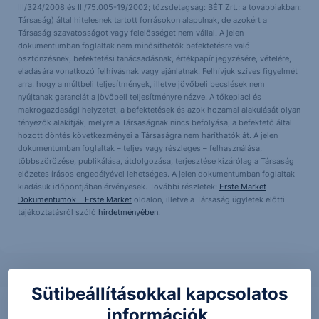
III/324/2008 és III/75.005-19/2002; tőzsdetagság: BÉT Zrt.; a továbbiakban:
Társaság) által hitelesnek tartott forrásokon alapulnak, de azokért a
Társaság szavatosságot vagy felelősséget nem vállal. A jelen
dokumentumban foglaltak nem minősíthetők befektetésre való
ösztönzésnek, befektetési tanácsadásnak, értékpapír jegyzésére, vételére,
eladására vonatkozó felhívásnak vagy ajánlatnak. Felhívjuk szíves figyelmét
arra, hogy a múltbeli teljesítmények, illetve jövőbeli becslések nem
nyújtanak garanciát a jövőbeli teljesítményre nézve. A tőkepiaci és
makrogazdasági helyzetet, a befektetések és azok hozamai alakulását olyan
tényezők alakítják, melyre a Társaságnak nincs befolyása, a befektető által
hozott döntés következményei a Társaságra nem háríthatók át. A jelen
dokumentumban foglaltak – teljes vagy részleges – felhasználása,
többszörözése, publikálása, átdolgozása, terjesztése kizárólag a Társaság
előzetes írásos engedélyével lehetséges. A jelen dokumentumban foglaltak
kiadásuk időpontjában érvényesek. További részletek:
Erste Market
Dokumentumok – Erste Market
oldalon, illetve a Társaság ügyletek előtti
tájékoztatásról szóló
hirdetményében
.
Sütibeállításokkal kapcsolatos
információk