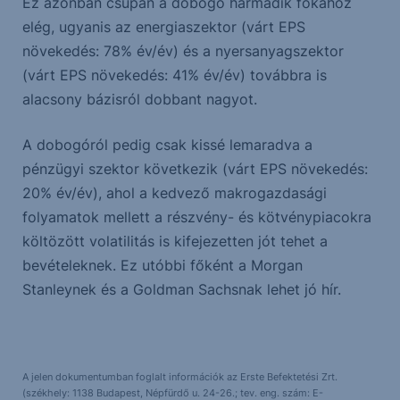
Ez azonban csupán a dobogó harmadik fokához
elég, ugyanis az energiaszektor (várt EPS
növekedés: 78% év/év) és a nyersanyagszektor
(várt EPS növekedés: 41% év/év) továbbra is
alacsony bázisról dobbant nagyot.
A dobogóról pedig csak kissé lemaradva a
pénzügyi szektor következik (várt EPS növekedés:
20% év/év), ahol a kedvező makrogazdasági
folyamatok mellett a részvény- és kötvénypiacokra
költözött volatilitás is kifejezetten jót tehet a
bevételeknek. Ez utóbbi főként a Morgan
Stanleynek és a Goldman Sachsnak lehet jó hír.
A jelen dokumentumban foglalt információk az Erste Befektetési Zrt.
(székhely: 1138 Budapest, Népfürdő u. 24-26.; tev. eng. szám: E-