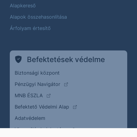
Alapkereső
Alapok összehasonlítása
Árfolyam értesítő
Befektetések védelme
Biztonsági központ
(külső oldalra ugrik)
Pénzügyi Navigátor
(külső oldalra ugrik)
MNB ÉSZLA
(külső oldalra ugrik)
Befektető Védelmi Alap
Adatvédelem
(külső oldalra ugrik)
Visszaélés bejelentése