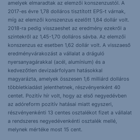
amelyek elmaradtak az elemzői konszenzustól. A
2017-es évre 1,78 dolláros tisztított EPS-t várnak,
míg az elemzői konszenzus ezelőtt 1,84 dollár volt.
2018-ra pedig visszaeshet az eredmény ezekről a
szintekről az 1,45-1,70 dolláros sávba. Az elemzői
konszenzus ez esetben 1,62 dollár volt. A visszaeső
eredményvárakozást a vállalat a dráguló
nyersanyagárakkal (acél, alumínium) és a
kedvezőtlen devizaárfolyam hatásokkal
magyarázta, amelyek összesen 1,6 milliárd dolláros
többletkiadást jelenthetnek, részvényenként 40
centet. Pozitív hír volt, hogy az első negyedévben
az adóreform pozitív hatásai miatt egyszeri,
részvényenkénti 13 centes osztalékot fizet a vállalat
a rendszeres negyedévenkénti osztalék mellé,
melynek mértéke most 15 cent.