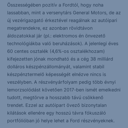
Összességében pozitív a Fordtól, hogy noha
lassabban, mint a versenytárs General Motors, de az
új vezérigazgató érkeztével reagálnak az autóipari
megatrendekre, ez azonban rövidtávon
áldozatokkal jár (pl.: elektromos én önvezető
technológiákba való beruházások). A jelenlegi éves
60 centes osztalék (4,6%-os osztalékhozam)
kifejezetten jónak mondható és a cég 38 milliárd
dolláros készpénzállományát, valamint stabil
készpénztermelő képességét elnézve nincs is
veszélyben. A részvényárfolyam pedig több évnyi
lemorzsolódást követően 2017-ben ismét emelkedni
tudott, megtörve a hosszabb távú csökkenő
trendet. Ezzel az autóipart övező bizonytalan
kilátások ellenére egy hosszú távra fókuszáló
portfólióban jó helye lehet a Ford részvényeknek.