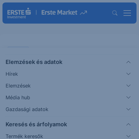
ELEMZÉS
Elemzések és adatok
Nem akar az autóipar őskövülete
Hírek
lenni a Ford
Elemzések
ÖTLETGYÁR MINI
Média hub
|
2018. január 17. 16:37
Gazdasági adatok
Keresés és árfolyamok
Nagy váltást eszközöl stratégiájában a Ford,
miután a válság óta ténylegesen egy teljes évben
Termék keresők