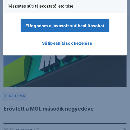
Részletes süti tájékoztató letöltése
Elfogadom a javasolt sütibeállításokat
Sütibeállítások kezelése
PIACI HÍREK
Erős lett a MOL második negyedéve
2026. augusztus 7.