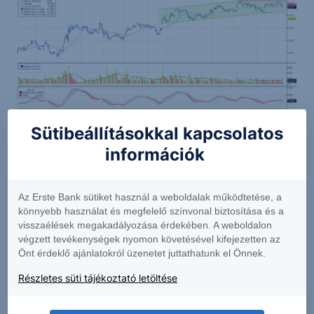
Sütibeállításokkal kapcsolatos
Forrás: Bloomberg, Erste
információk
Az Erste Bank sütiket használ a weboldalak működtetése, a
könnyebb használat és megfelelő színvonal biztosítása és a
visszaélések megakadályozása érdekében. A weboldalon
végzett tevékenységek nyomon követésével kifejezetten az
Önt érdeklő ajánlatokról üzenetet juttathatunk el Önnek.
Részletes süti tájékoztató letöltése
A jelen dokumentumban foglalt információk az Erste Befektetési Zrt.
(székhely: 1138 Budapest, Népfürdő u. 24-26.; tev. eng. szám: E-
III/324/2008 és III/75.005-19/2002; tőzsdetagság: BÉT Zrt.; a továbbiakban: