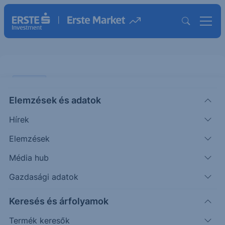
ELEMZÉS
Elemzések és adatok
UniCredit és Deutsche Bank
Hírek
ÖTLETGYÁR MINI
Elemzések
|
2017. október 5. 16:10
Média hub
Gazdasági adatok
A bankok helyzete sokat javult az elmúlt
Keresés és árfolyamok
időszakban. A bankok tőkehelyzete miatti
aggodalom elmúlt, köszönhetően a végrehajtott
Termék keresők