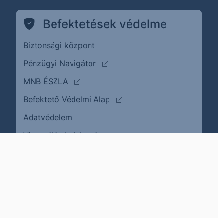
Befektetések védelme
Biztonsági központ
(külső oldalra ugrik)
Pénzügyi Navigátor
(külső oldalra ugrik)
MNB ÉSZLA
(külső oldalra ugrik)
Befektető Védelmi Alap
Adatvédelem
(külső oldalra ugrik)
Visszaélés bejelentése