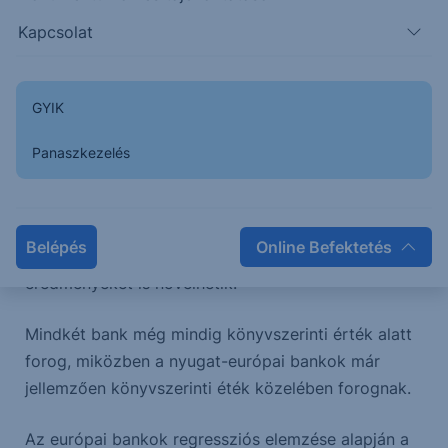
évet már mindkét bank nyereséggel zárhatja.
Kapcsolat
Az EKB ultra laza monetáris politikája is a végéhez
közelít már, a továbbra is alacsony infláció ellenére
GYIK
jövőre Európában is megkezdődhet a monetáris
szigorítás. Ez az UniCredit esetében a magasabb
Panaszkezelés
kamatmarzsokban, a Deutsche Bank esetében pedig
a magasabb kötvényhozamok és nagyobb
volatilitás miatt megnövekedett kereskedési
Belépés
Online Befektetés
volumenben hozhat pozitív változást, melyek az
eredményeket is növelhetik.
Mindkét bank még mindig könyvszerinti érték alatt
forog, miközben a nyugat-európai bankok már
jellemzően könyvszerinti éték közelében forognak.
Az európai bankok regressziós elemzése alapján a