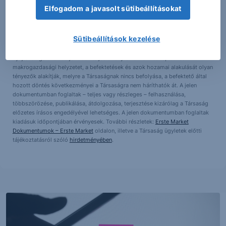
Társaság) által hitelesnek tartott forrásokon alapulnak, de azokért a
Elfogadom a javasolt sütibeállításokat
Társaság szavatosságot vagy felelősséget nem vállal. A jelen
dokumentumban foglaltak nem minősíthetők befektetésre való
ösztönzésnek, befektetési tanácsadásnak, értékpapír jegyzésére, vételére,
Sütibeállítások kezelése
eladására vonatkozó felhívásnak vagy ajánlatnak. Felhívjuk szíves figyelmét
arra, hogy a múltbeli teljesítmények, illetve jövőbeli becslések nem
nyújtanak garanciát a jövőbeli teljesítményre nézve. A tőkepiaci és
makrogazdasági helyzetet, a befektetések és azok hozamai alakulását olyan
tényezők alakítják, melyre a Társaságnak nincs befolyása, a befektető által
hozott döntés következményei a Társaságra nem háríthatók át. A jelen
dokumentumban foglaltak – teljes vagy részleges – felhasználása,
többszörözése, publikálása, átdolgozása, terjesztése kizárólag a Társaság
előzetes írásos engedélyével lehetséges. A jelen dokumentumban foglaltak
kiadásuk időpontjában érvényesek. További részletek:
Erste Market
Dokumentumok – Erste Market
oldalon, illetve a Társaság ügyletek előtti
tájékoztatásról szóló
hirdetményében
.