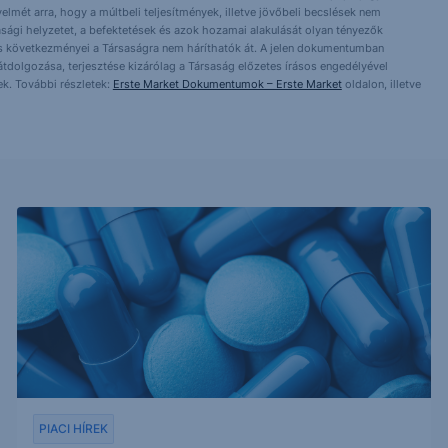
yelmét arra, hogy a múltbeli teljesítmények, illetve jövőbeli becslések nem
asági helyzetet, a befektetések és azok hozamai alakulását olyan tényezők
ntés következményei a Társaságra nem háríthatók át. A jelen dokumentumban
 átdolgozása, terjesztése kizárólag a Társaság előzetes írásos engedélyével
k. További részletek:
Erste Market Dokumentumok – Erste Market
oldalon, illetve
PIACI HÍREK