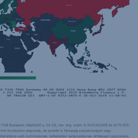
 1138 Budapest, Népfürdő u. 24-26.; tev. eng. szám: E-III/324/2008 és III/75.005-
artott forrásokon alapulnak, de azokért a Társaság szavatosságot vagy
fektetésre való ösztönzésnek, befektetési tanácsadásnak, értékpapír jegyzésére,