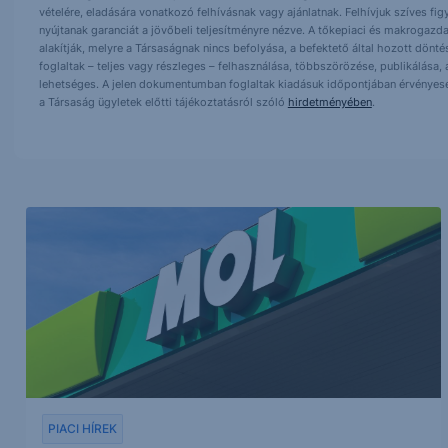
vételére, eladására vonatkozó felhívásnak vagy ajánlatnak. Felhívjuk szíves fig
nyújtanak garanciát a jövőbeli teljesítményre nézve. A tőkepiaci és makrogazd
alakítják, melyre a Társaságnak nincs befolyása, a befektető által hozott dö
foglaltak – teljes vagy részleges – felhasználása, többszörözése, publikálása,
lehetséges. A jelen dokumentumban foglaltak kiadásuk időpontjában érvényese
a Társaság ügyletek előtti tájékoztatásról szóló
hirdetményében
.
PIACI HÍREK