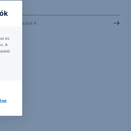
iók
2026. augusztus 4.
at és
n. A
rdeklő
lése