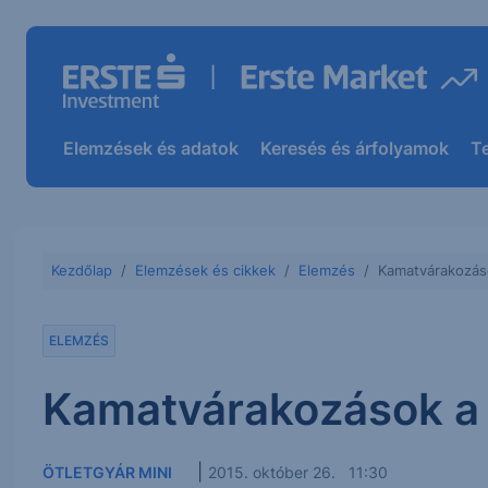
Elemzések és adatok
Keresés és árfolyamok
T
Kezdőlap
Elemzések és cikkek
Elemzés
Kamatvárakozáso
ELEMZÉS
Kamatvárakozások a 
|
ÖTLETGYÁR MINI
2015. október 26. 11:30