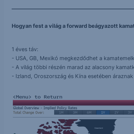
Hogyan fest a világ a forward beágyazott kama
1 éves táv:
- USA, GB, Mexikó megkezdődhet a kamatemelked
- A világ többi részén marad az alacsony kamat
- Izland, Oroszország és Kína esetében árazna