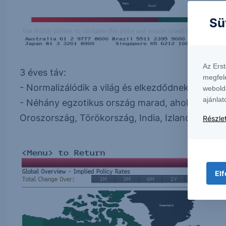
Sü
Az Ers
3 éves táv:
megfel
- Normalizálódik a világ és elkezdődnek a kama
webold
ajánlat
- Néhány egzotikus ország marad, ahol 3 éves 
Oroszország, Törökország, India, Izland.
Részlet
Elf