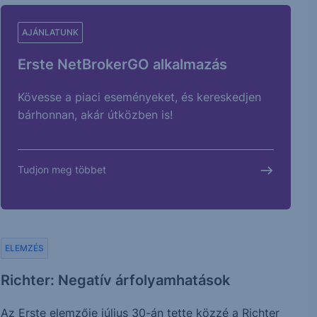
AJÁNLATUNK
Erste NetBrokerGO alkalmazás
Kövesse a piaci eseményeket, és kereskedjen
bárhonnan, akár útközben is!
Tudjon meg többet
ELEMZÉS
Richter: Negatív árfolyamhatások
Az Erste elemzője július 30-án tette közzé a Richter