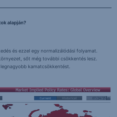
tok alapján?
és és ezzel egy normalizálódási folyamat.
környezet, sőt még további csökkentés lesz.
k legnagyobb kamatcsökkentést.