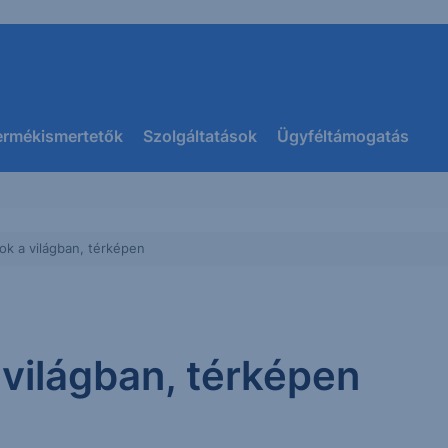
ermékismertetők
Szolgáltatások
Ügyféltámogatás
k a világban, térképen
világban, térképen