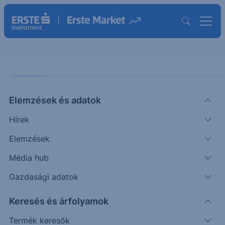
ELEMZÉS
Elemzések és adatok
Erős rajt előtt az amerikai
Hírek
gyorsjelentési szezon
Elemzések
ÖTLETGYÁR MINI
Média hub
|
Péntek Ádám
Részvényelemző
2026. július 7. 12:13
Gazdasági adatok
Keresés és árfolyamok
Optimista hangulatban indul az amerikai
gyorsjelentési szezon. Ágazati szinten a
Termék keresők