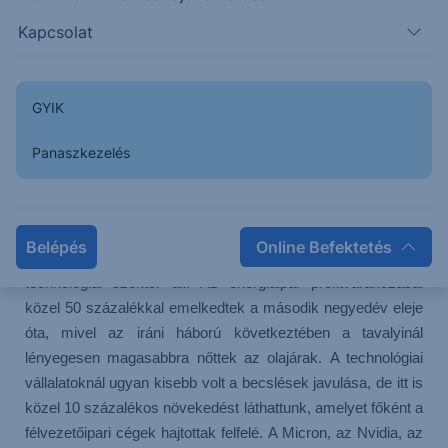
emelkedhetett, ami egymást követő második negyedévben
jelentene 20 százalék feletti eredménynövekedést. Ennél is
Kapcsolat
figyelemreméltóbb, hogy ezúttal az elemzők nem lefelé,
hanem felfelé módosították várakozásaikat a negyedév
során. Míg normál esetben a vállalati eredménybecslések
GYIK
fokozatosan csökkennek a jelentési szezon közeledtével,
most az egy részvényre jutó eredményre vonatkozó
Panaszkezelés
várakozások 3,4 százalékkal emelkedtek az elmúlt
hónapokban, amire 2021 óta nem volt példa.
Gyorsjelentési szezon – kedvező kilátások
Belépés
Online Befektetés
A pozitív fordulat mögött elsősorban az energia- és
technológiai szektor áll. Az energiaipar profitvárakozásai
közel 50 százalékkal emelkedtek a második negyedév eleje
óta, mivel az iráni háború következtében a tavalyinál
lényegesen magasabbra nőttek az olajárak. A technológiai
vállalatoknál ugyan kisebb volt a becslések javulása, de itt is
közel 10 százalékos növekedést láthattunk, amelyet főként a
félvezetőipari cégek hajtottak felfelé. A Micron, az Nvidia, az