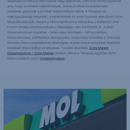
eladására vonatkozó felhívásnak vagy ajánlatnak. Felhívjuk szíves figyelmét
arra, hogy a múltbeli teljesítmények, illetve jövőbeli becslések nem
nyújtanak garanciát a jövőbeli teljesítményre nézve. A tőkepiaci és
makrogazdasági helyzetet, a befektetések és azok hozamai alakulását olyan
tényezők alakítják, melyre a Társaságnak nincs befolyása, a befektető által
hozott döntés következményei a Társaságra nem háríthatók át. A jelen
dokumentumban foglaltak – teljes vagy részleges – felhasználása,
többszörözése, publikálása, átdolgozása, terjesztése kizárólag a Társaság
előzetes írásos engedélyével lehetséges. A jelen dokumentumban foglaltak
kiadásuk időpontjában érvényesek. További részletek:
Erste Market
Dokumentumok – Erste Market
oldalon, illetve a Társaság ügyletek előtti
tájékoztatásról szóló
hirdetményében
.