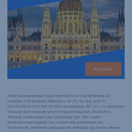
Részletek
A jelen dokumentumban foglalt információk az Erste Befektetési Zrt.
(székhely: 1138 Budapest, Népfürdő u. 24-26.; tev. eng. szám: E-
III/324/2008 és III/75.005-19/2002; tőzsdetagság: BÉT Zrt.; a továbbiakban:
Társaság) által hitelesnek tartott forrásokon alapulnak, de azokért a
Társaság szavatosságot vagy felelősséget nem vállal. A jelen
dokumentumban foglaltak nem minősíthetők befektetésre való
ösztönzésnek, befektetési tanácsadásnak, értékpapír jegyzésére, vételére,