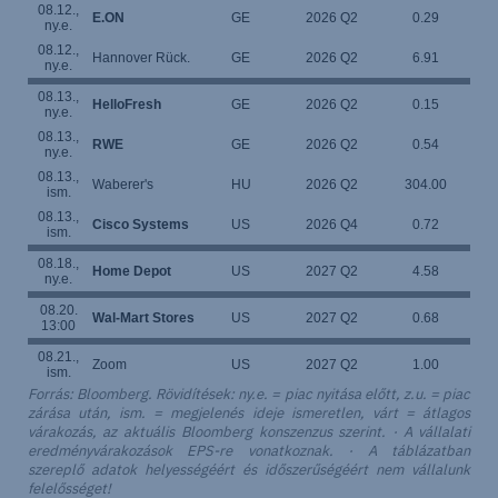
08.12.,
E.ON
GE
2026 Q2
0.29
ny.e.
08.12.,
Hannover Rück.
GE
2026 Q2
6.91
ny.e.
08.13.,
HelloFresh
GE
2026 Q2
0.15
ny.e.
08.13.,
RWE
GE
2026 Q2
0.54
ny.e.
08.13.,
Waberer's
HU
2026 Q2
304.00
ism.
08.13.,
Cisco Systems
US
2026 Q4
0.72
ism.
08.18.,
Home Depot
US
2027 Q2
4.58
ny.e.
08.20.
Wal-Mart Stores
US
2027 Q2
0.68
13:00
08.21.,
Zoom
US
2027 Q2
1.00
ism.
Forrás: Bloomberg. Rövidítések: ny.e. = piac nyitása előtt, z.u. = piac
zárása után, ism. = megjelenés ideje ismeretlen, várt = átlagos
várakozás, az aktuális Bloomberg konszenzus szerint. · A vállalati
eredményvárakozások EPS-re vonatkoznak. · A táblázatban
szereplő adatok helyességéért és időszerűségéért nem vállalunk
felelősséget!