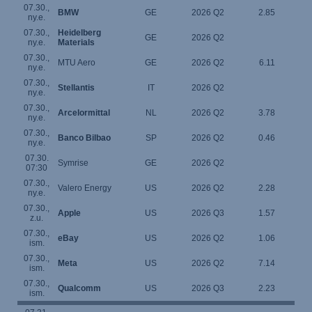
07.30.,
BMW
GE
2026 Q2
2.85
ny.e.
07.30.,
Heidelberg
GE
2026 Q2
ny.e.
Materials
07.30.,
MTU Aero
GE
2026 Q2
6.11
ny.e.
07.30.,
Stellantis
IT
2026 Q2
ny.e.
07.30.,
Arcelormittal
NL
2026 Q2
3.78
ny.e.
07.30.,
Banco Bilbao
SP
2026 Q2
0.46
ny.e.
07.30.
Symrise
GE
2026 Q2
07:30
07.30.,
Valero Energy
US
2026 Q2
2.28
ny.e.
07.30.,
Apple
US
2026 Q3
1.57
z.u.
07.30.,
eBay
US
2026 Q2
1.06
ism.
07.30.,
Meta
US
2026 Q2
7.14
ism.
07.30.,
Qualcomm
US
2026 Q3
2.23
ism.