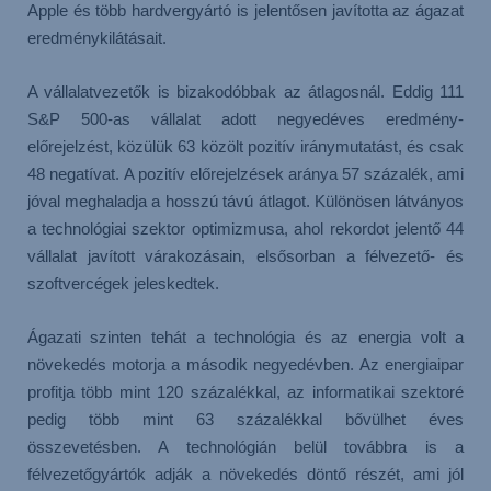
Apple és több hardvergyártó is jelentősen javította az ágazat
eredménykilátásait.
A vállalatvezetők is bizakodóbbak az átlagosnál. Eddig 111
S&P 500-as vállalat adott negyedéves eredmény-
előrejelzést, közülük 63 közölt pozitív iránymutatást, és csak
48 negatívat. A pozitív előrejelzések aránya 57 százalék, ami
jóval meghaladja a hosszú távú átlagot. Különösen látványos
a technológiai szektor optimizmusa, ahol rekordot jelentő 44
vállalat javított várakozásain, elsősorban a félvezető- és
szoftvercégek jeleskedtek.
Ágazati szinten tehát a technológia és az energia volt a
növekedés motorja a második negyedévben. Az energiaipar
profitja több mint 120 százalékkal, az informatikai szektoré
pedig több mint 63 százalékkal bővülhet éves
összevetésben. A technológián belül továbbra is a
félvezetőgyártók adják a növekedés döntő részét, ami jól