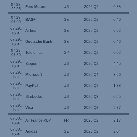
07.28.
Ford Motors
US
2026 Q2
0.38
22:05
07.29.
BASF
GE
2026 Q2
0.46
07:00
07.29.,
Airbus
GE
2026 Q2
0.92
ny.e.
07.29.,
Deutsche Bank
GE
2026 Q2
0.46
ny.e.
07.29.
Telefonica
SP
2026 Q2
0.02
07:30
07.29.,
Biogen
US
2026 Q2
4.45
ny.e.
07.29.,
Microsoft
US
2026 Q4
3.66
ism.
07.29.,
PayPal
US
2026 Q2
1.38
ism.
07.29.,
Starbucks
US
2026 Q3
0.55
ism.
07.29.,
Visa
US
2026 Q3
2.77
ism.
07.30.,
Air France-KLM
FR
2026 Q2
2.17
ny.e.
07.30.,
Adidas
GE
2026 Q2
2.04
ny.e.