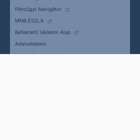
(külső oldalra ugrik)
Pénzügyi Navigátor
(külső oldalra ugrik)
MNB ÉSZLA
(külső oldalra ugrik)
Befektető Védelmi Alap
Adatvédelem
(külső oldalra ugrik)
Visszaélés bejelentése
Karrier