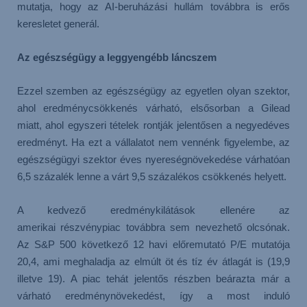
mutatja, hogy az AI-beruházási hullám továbbra is erős
keresletet generál.
Az egészségügy a leggyengébb láncszem
Ezzel szemben az egészségügy az egyetlen olyan szektor,
ahol eredménycsökkenés várható, elsősorban a Gilead
miatt, ahol egyszeri tételek rontják jelentősen a negyedéves
eredményt. Ha ezt a vállalatot nem vennénk figyelembe, az
egészségügyi szektor éves nyereségnövekedése várhatóan
6,5 százalék lenne a várt 9,5 százalékos csökkenés helyett.
A kedvező eredménykilátások ellenére az
amerikai részvénypiac továbbra sem nevezhető olcsónak.
Az S&P 500 következő 12 havi előremutató P/E mutatója
20,4, ami meghaladja az elmúlt öt és tíz év átlagát is (19,9
illetve 19). A piac tehát jelentős részben beárazta már a
várható eredménynövekedést, így a most induló