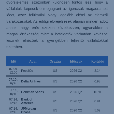
gyorsjelentési szezonban különösen fontos lesz, hogy a
vállalatok képesek-e megugrani az igencsak magasra tett
lécet, azaz felülmúlni, vagy legalább elérni az elemzői
várakozásokat. Az eddigi előrejelzések alapján minden adott
ahhoz, hogy erős szezon következzen, ugyanakkor a
magas értékeltség miatt a befektetők várhatóan kevésbé
lesznek elnézőek a gyengébben teljesítő vállalatokkal
szemben.
Idő
Adat
Ország
Időszak
Korábbi
07.09.
PepsiCo
US
2026 Q2
2.14
12:00
07.10.,
Delta Airlines
US
2026 Q2
0.98
ny.e.
07.14.,
Goldman Sachs
US
2026 Q2
10.91
1
ny.e.
07.14.
Bank of
US
2026 Q2
0.91
12:45
America
07.14.
JPMorgan
US
2026 Q2
5.02
12:45
Chase