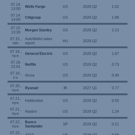
07.14.
Wells Fargo
US
2026 Q2
1.52
13:00
07.14.
Citigroup
US
2026 Q2
1.96
14:00
07.15.
Morgan Stanley
US
2026 Q2
2.13
13:30
07.15.,
AutoWallis sales
HU
2026 Q2
ism.
report
07.16.,
General Electric
US
2026 Q2
1.67
ny.e.
07.16.
Netflix
US
2026 Q2
0.73
22:01
07.16.,
Alcoa
US
2026 Q2
0.40
z.u.
07.20.,
Ryanair
IR
2027 Q1
0.77
ny.e.
07.21.,
Halliburton
US
2026 Q2
0.55
ny.e.
07.21.,
Hasbro
US
2026 Q2
1.24
ny.e.
07.22.,
Banco
SP
2026 Q2
0.21
ny.e.
Santander
07.22.,