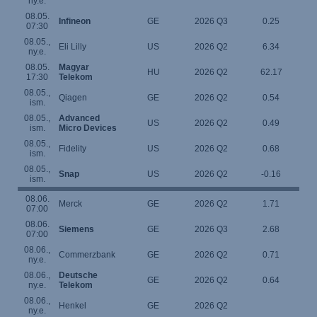
ny.e.
08.05.
Infineon
GE
2026 Q3
0.25
07:30
08.05.,
Eli Lilly
US
2026 Q2
6.34
ny.e.
08.05.
Magyar
HU
2026 Q2
62.17
17:30
Telekom
08.05.,
Qiagen
GE
2026 Q2
0.54
ism.
08.05.,
Advanced
US
2026 Q2
0.49
ism.
Micro Devices
08.05.,
Fidelity
US
2026 Q2
0.68
ism.
08.05.,
Snap
US
2026 Q2
-0.16
ism.
08.06.
Merck
GE
2026 Q2
1.71
07:00
08.06.
Siemens
GE
2026 Q3
2.68
07:00
08.06.,
Commerzbank
GE
2026 Q2
0.71
ny.e.
08.06.,
Deutsche
GE
2026 Q2
0.64
ny.e.
Telekom
08.06.,
Henkel
GE
2026 Q2
ny.e.