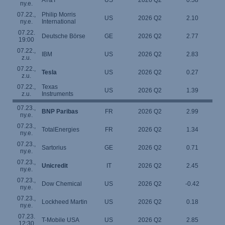
AT&T
US
2026 Q2
0.58
ny.e.
07.22.,
Philip Morris
US
2026 Q2
2.10
ny.e.
International
07.22.
Deutsche Börse
GE
2026 Q2
2.77
19:00
07.22.,
IBM
US
2026 Q2
2.83
z.u.
07.22.,
Tesla
US
2026 Q2
0.27
z.u.
07.22.,
Texas
US
2026 Q2
1.39
z.u.
Instruments
07.23.,
BNP Paribas
FR
2026 Q2
2.99
ny.e.
07.23.,
TotalEnergies
FR
2026 Q2
1.34
ny.e.
07.23.,
Sartorius
GE
2026 Q2
0.71
ny.e.
07.23.,
Unicredit
IT
2026 Q2
2.45
ny.e.
07.23.,
Dow Chemical
US
2026 Q2
-0.42
ny.e.
07.23.,
Lockheed Martin
US
2026 Q2
0.18
ny.e.
07.23.
T-Mobile USA
US
2026 Q2
2.85
12:30