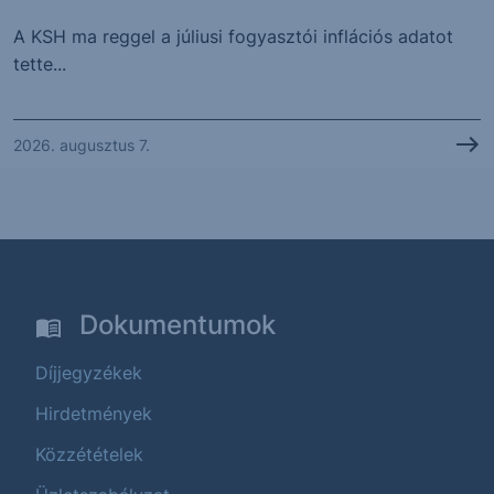
A KSH ma reggel a júliusi fogyasztói inflációs adatot
tette...
2026. augusztus 7.
Dokumentumok
Díjjegyzékek
Hirdetmények
Közzétételek