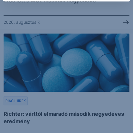
Erős lett a MOL második negyedéve
2026. augusztus 7.
PIACI HÍREK
Richter: várttól elmaradó második negyedéves
eredmény