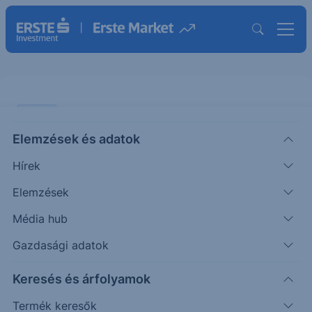
SZTORI
Elemzések és adatok
Headline magyar infláció és
Hírek
előrejelzésünk
Elemzések
A HÉT ÁBRÁJA
Média hub
|
2026. július 6. 09:49
Gazdasági adatok
Keresés és árfolyamok
A mostani hét egyik fő eseménye az inflációs adat
publikálása lesz itthon. A KSH kedden hozza
Termék keresők