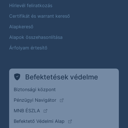
Hírlevél feliratkozás
Certifikát és warrant kereső
Alapkereső
Alapok összehasonlítása
Árfolyam értesítő
Befektetések védelme
Biztonsági központ
(külső oldalra ugrik)
Pénzügyi Navigátor
(külső oldalra ugrik)
MNB ÉSZLA
(külső oldalra ugrik)
Befektető Védelmi Alap