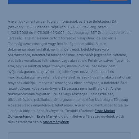
A jelen dokumentumban foglalt információk az Erste Befektetési Zrt.
(székhely: 1138 Budapest, Népfürdő u. 24-26.; tev. eng. szám: E-
III/324/2008 és III/75.005-19/2002; tőzsdetagság: BÉT Zrt.; a továbbiakban:
Társaság) által hitelesnek tartott forrásokon alapulnak, de azokért a
Társaság szavatosságot vagy felelősséget nem vállal. A jelen
dokumentumban foglaltak nem minősíthetők befektetésre való
ösztönzésnek, befektetési tanácsadásnak, értékpapír jegyzésére, vételére,
eladására vonatkozó felhívásnak vagy ajánlatnak. Felhívjuk szíves figyelmét
arra, hogy a múltbeli teljesítmények, illetve jövőbeli becslések nem
nyújtanak garanciát a jövőbeli teljesítményre nézve. A tőkepiaci és
makrogazdasági helyzetet, a befektetések és azok hozamai alakulását olyan
tényezők alakítják, melyre a Társaságnak nincs befolyása, a befektető által
hozott döntés következményei a Társaságra nem háríthatók át. A jelen
dokumentumban foglaltak – teljes vagy részleges – felhasználása,
többszörözése, publikálása, átdolgozása, terjesztése kizárólag a Társaság
előzetes írásos engedélyével lehetséges. A jelen dokumentumban foglaltak
kiadásuk időpontjában érvényesek. További részletek:
Erste Market
Dokumentumok – Erste Market
oldalon, illetve a Társaság ügyletek előtti
tájékoztatásról szóló
hirdetményében
.