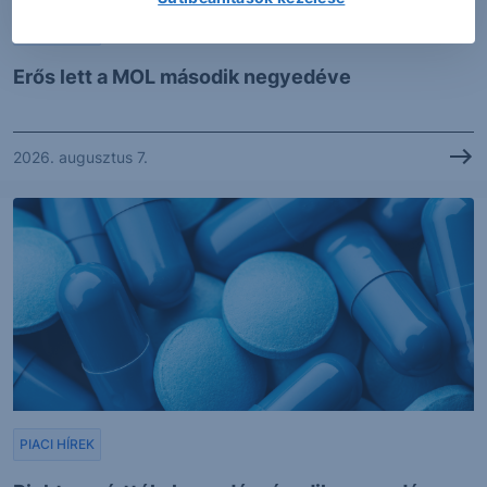
PIACI HÍREK
Erős lett a MOL második negyedéve
2026. augusztus 7.
PIACI HÍREK