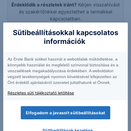
Érdeklődik a részletek iránt?
Kérjen visszahívást
és szakértőnkkel egyeztethet a termékkel
kapcsolatban.
Sütibeállításokkal kapcsolatos
További információk kérése
információk
Az Erste Bank sütiket használ a weboldalak működtetése, a
könnyebb használat és megfelelő színvonal biztosítása és a
visszaélések megakadályozása érdekében. A weboldalon
végzett tevékenységek nyomon követésével kifejezetten az
Önt érdeklő ajánlatokról üzenetet juttathatunk el Önnek.
Részletes süti tájékoztató letöltése
Elfogadom a javasolt sütibeállításokat
Sütibeállítások kezelése