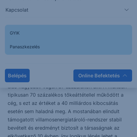
A papírok XBond platformon történő regisztrációját
Kapcsolat
is kezdeményeznék, és megfelelő feltételek esetén
zöld kötvény kibocsátása is szóba kerülhet.
GYIK
A program végleges paramétereiről a későbbiekben
döntenek, figyelembe véve a piaci visszajelzéseket.
Panaszkezelés
A lebonyolításban az Erste Bank Hungary Zrt.
működik közre szervező-forgalmazóként.
Belépés
Online Befektetés
Vélemény: Az ALTEO gearingje (tőkeáttétele) az
első negyedév végén 57 százalékon állt. A múltban
tipikusan 70 százalékos tőkeáttétellel működött a
cég, s ezt az értéket a 40 milliárdos kibocsátás
esetén sem haladná meg. A mostanában elindult
támogatott villamosenergiatároló-rendszer stabil
bevételt és eredményt biztosít a társaságnak az
elkövetkező 10 évben, így logikus lépés lehet a