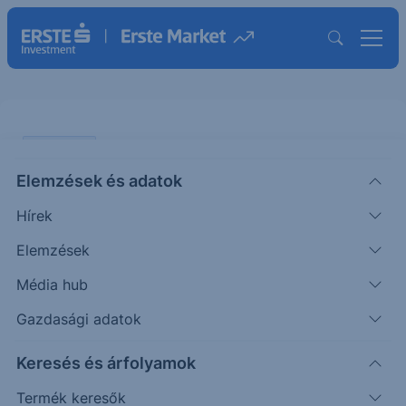
PIACI HÍREK
Elemzések és adatok
Az ALTEO kötvényt tervez
Hírek
kibocsátani
Elemzések
ERSTE REGGELI
Média hub
|
2026. június 16. 09:13
Gazdasági adatok
Keresés és árfolyamok
Az ALTEO 25–40 milliárd forint összértékben
kötvénykibocsátást mérlegel a hazai piacon,
Termék keresők