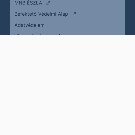
(külső oldalra ugrik)
MNB ÉSZLA
(külső oldalra ugrik)
Befektető Védelmi Alap
Adatvédelem
(külső oldalra ugrik)
Visszaélés bejelentése
Karrier
Impresszum