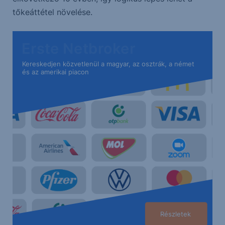
tőkeáttétel növelése.
Erste Netbroker
Kereskedjen közvetlenül a magyar, az osztrák, a német
és az amerikai piacon
Részletek