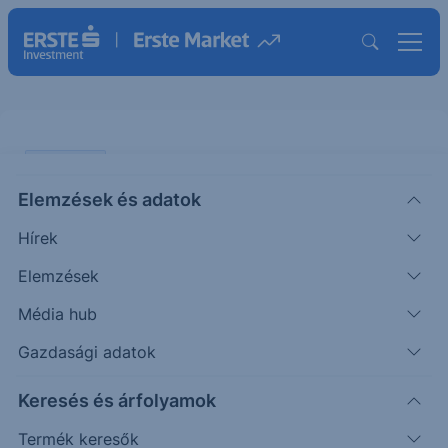
PIACI HÍREK
Elemzések és adatok
Tovább vette saját részvényeit az
Hírek
OTP
Elemzések
ERSTE REGGELI
Média hub
|
2026. június 15. 09:11
Gazdasági adatok
Keresés és árfolyamok
Az OTP összesen 110.489 darab saját részvényt
vett 40.467 forintos átlagáron június 8. és 11.
Termék keresők