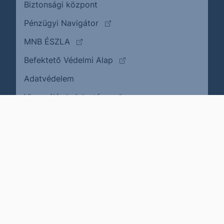
Biztonsági központ
(külső oldalra ugrik)
Pénzügyi Navigátor
(külső oldalra ugrik)
MNB ÉSZLA
(külső oldalra ugrik)
Befektető Védelmi Alap
Adatvédelem
(külső oldalra ugrik)
Visszaélés bejelentése