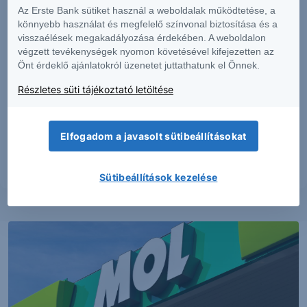
Dokumentumok – Erste Market
oldalon, illetve a Társaság ügyletek előtti
Az Erste Bank sütiket használ a weboldalak működtetése, a
tájékoztatásról szóló
hirdetményében
.
könnyebb használat és megfelelő színvonal biztosítása és a
visszaélések megakadályozása érdekében. A weboldalon
végzett tevékenységek nyomon követésével kifejezetten az
Érdeklődik a részletek iránt?
Kérjen visszahívást
Önt érdeklő ajánlatokról üzenetet juttathatunk el Önnek.
és szakértőnkkel egyeztethet a termékkel
Részletes süti tájékoztató letöltése
kapcsolatban.
További információk kérése
Elfogadom a javasolt sütibeállításokat
Sütibeállítások kezelése