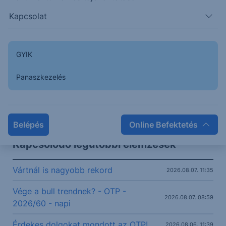
46500
Kapcsolat
46250
GYIK
46000
Panaszkezelés
45750
08:00
10:00
12:00
14:00
OTP
46 890
+2.16%
Belépés
Online Befektetés
Kapcsolódó legutóbbi elemzések
Vártnál is nagyobb rekord
2026.08.07. 11:35
Vége a bull trendnek? - OTP -
2026.08.07. 08:59
2026/60 - napi
Érdekes dolgokat mondott az OTP!
2026.08.06. 11:39