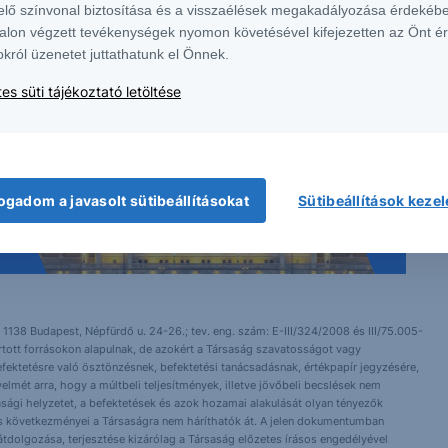
elő színvonal biztosítása és a visszaélések megakadályozása érdekébe
alon végzett tevékenységek nyomon követésével kifejezetten az Önt é
okról üzenetet juttathatunk el Önnek.
es süti tájékoztató letöltése
ogadom a javasolt sütibeállításokat
Sütibeállítások keze
 1138 Budapest, Népfürdő u. 24-26.; tev. eng. szám: E-III/324/2008 és III/75.005-
artott forrásokon alapulnak, de azokért a Társaság szavatosságot vagy
fektetésre való ösztönzésnek, befektetési tanácsadásnak, értékpapír jegyzésére,
yelmét arra, hogy a múltbeli teljesítmények, illetve jövőbeli becslések nem
asági helyzetet, a befektetések és azok hozamai alakulását olyan tényezők
ntés következményei a Társaságra nem háríthatók át. A jelen dokumentumban
 átdolgozása, terjesztése kizárólag a Társaság előzetes írásos engedélyével