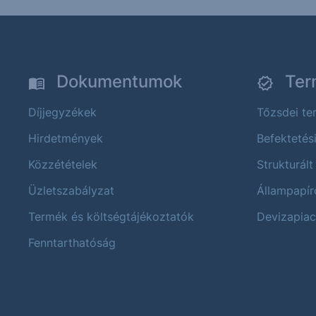
Dokumentumok
Ter
Díjjegyzékek
Tőzsdei t
Hirdetmények
Befektetés
Közzétételek
Strukturált
Üzletszabályzat
Állampapír
Termék és költségtájékoztatók
Devizapiac
Fenntarthatóság