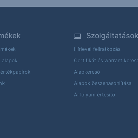
mékek
Szolgáltatáso
ermékek
Hírlevél feliratkozás
i alapok
Certifikát és warrant keres
 értékpapírok
Alapkereső
ok
Alapok összehasonlítása
Árfolyam értesítő