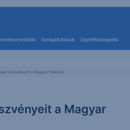
ermékismertetők
Szolgáltatások
Ügyféltámogatás
saját részvényeit a Magyar Telekom
észvényeit a Magyar