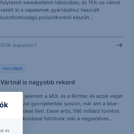
folytatott kereskedelmi háborúban, és 15%-os vámot
vetett ki a napelemek gyártásához használt
kulcsfontosságú poliszilikonból készült...
2026. augusztus 7.
PIACI HÍREK
Vártnál is nagyobb rekord
Ma reggel jelentett a MOL és a Richter, és ezzel véget
iók
is ért a hazai gyorsjelentési szezon, már ami a blue-
chip papírokat illeti. Eleve erős, 566 milliárd forintos
profitvárakozással futottunk neki a negyedéves...
at és