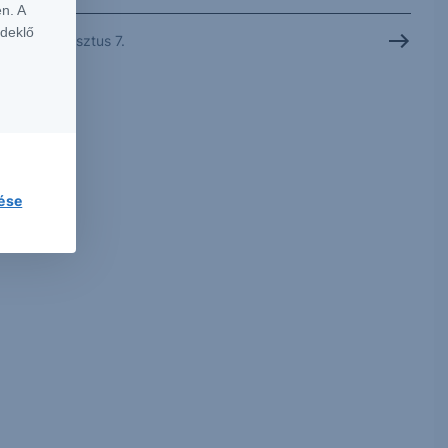
n. A
rdeklő
2026. augusztus 7.
lése