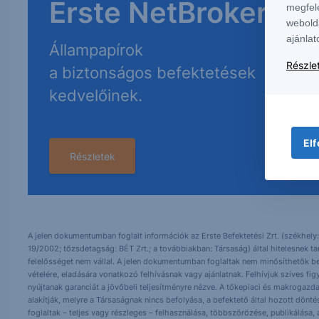
Erste NetBroker
megfel
webold
ajánlat
Állampapírok
Részlet
a biztonságos befektetések
kedvelőinek.
Elf
Részletek
A jelen dokumentumban foglalt információk az Erste Befektetési Zrt. (székhely:
19/2002; tőzsdetagság: BÉT Zrt.; a továbbiakban: Társaság) által hitelesnek t
felelősséget nem vállal. A jelen dokumentumban foglaltak nem minősíthetők be
vételére, eladására vonatkozó felhívásnak vagy ajánlatnak. Felhívjuk szíves fig
nyújtanak garanciát a jövőbeli teljesítményre nézve. A tőkepiaci és makrogazd
alakítják, melyre a Társaságnak nincs befolyása, a befektető által hozott dö
foglaltak – teljes vagy részleges – felhasználása, többszörözése, publikálása,