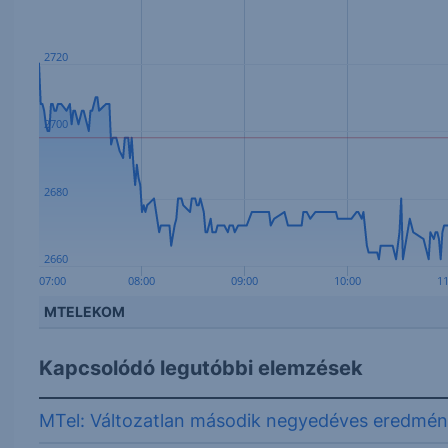
2720
2700
2680
2660
07:00
08:00
09:00
10:00
1
MTELEKOM
Kapcsolódó legutóbbi elemzések
MTel: Változatlan második negyedéves eredmé