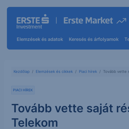
Elemzések és adatok
Keresés és árfolyamok
T
Kezdőlap
Elemzések és cikkek
Piaci hírek
Tovább vette 
PIACI HÍREK
Tovább vette saját r
Telekom