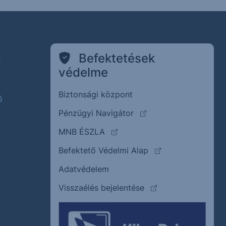
k
Befektetések
védelme
Biztonsági központ
ő
(külső oldalra ugrik)
Pénzügyi Navigátor
(külső oldalra ugrik)
MNB ÉSZLA
(külső oldalra ugrik
Befektető Védelmi Alap
Adatvédelem
(külső oldalra ugrik)
Visszaélés bejelentése