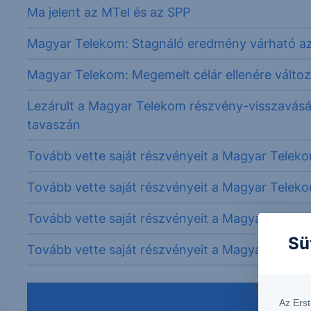
Ma jelent az MTel és az SPP
Magyar Telekom: Stagnáló eredmény várható az 
Magyar Telekom: Megemelt célár ellenére változa
Lezárult a Magyar Telekom részvény-visszavásár
tavaszán
Tovább vette saját részvényeit a Magyar Telek
Tovább vette saját részvényeit a Magyar Telek
Tovább vette saját részvényeit a Magyar Telek
Sü
Tovább vette saját részvényeit a Magyar Telek
Az Ers