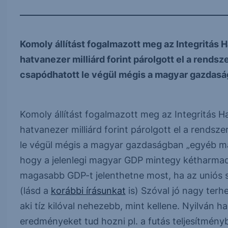
Komoly állítást fogalmazott meg az Integritás 
hatvanezer milliárd forint párolgott el a rends
csapódhatott le végül mégis a magyar gazdas
Komoly állítást fogalmazott meg az Integritás H
hatvanezer milliárd forint párolgott el a rends
le végül mégis a magyar gazdaságban „egyéb mag
hogy a jelenlegi magyar GDP mintegy kétharmad
magasabb GDP-t jelenthetne most, ha az uniós sz
(lásd a
korábbi írásunkat
is) Szóval jó nagy terhe
aki tíz kilóval nehezebb, mint kellene. Nyilván 
eredményeket tud hozni pl. a futás teljesítmény