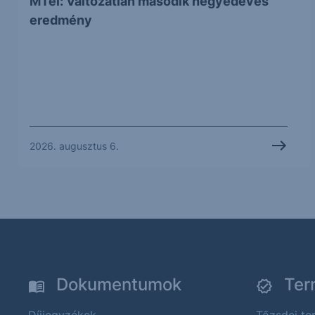
MTel: Változatlan második negyedéves
eredmény
2026. augusztus 6.
Dokumentumok
Ter