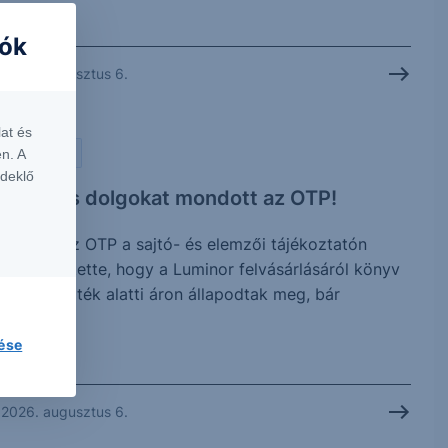
iók
2026. augusztus 6.
at és
PIACI HÍREK
n. A
rdeklő
Érdekes dolgokat mondott az OTP!
Tegnap az OTP a sajtó- és elemzői tájékoztatón
megerősítette, hogy a Luminor felvásárlásáról könyv
szerinti érték alatti áron állapodtak meg, bár
további...
lése
2026. augusztus 6.