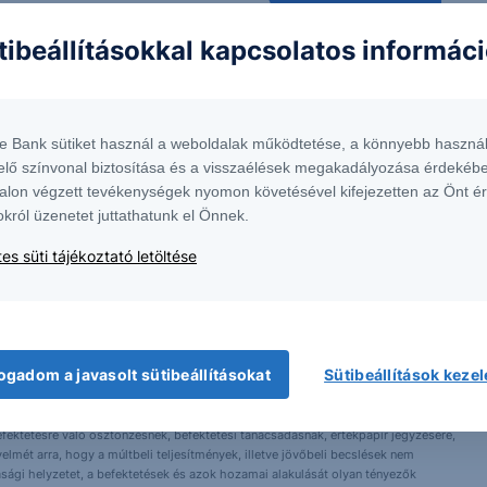
tibeállításokkal kapcsolatos informác
te Bank sütiket használ a weboldalak működtetése, a könnyebb használ
elő színvonal biztosítása és a visszaélések megakadályozása érdekébe
alon végzett tevékenységek nyomon követésével kifejezetten az Önt é
okról üzenetet juttathatunk el Önnek.
es süti tájékoztató letöltése
ogadom a javasolt sütibeállításokat
Sütibeállítások keze
 1138 Budapest, Népfürdő u. 24-26.; tev. eng. szám: E-III/324/2008 és III/75.005-
artott forrásokon alapulnak, de azokért a Társaság szavatosságot vagy
fektetésre való ösztönzésnek, befektetési tanácsadásnak, értékpapír jegyzésére,
yelmét arra, hogy a múltbeli teljesítmények, illetve jövőbeli becslések nem
asági helyzetet, a befektetések és azok hozamai alakulását olyan tényezők