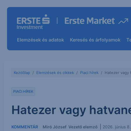
Elemzések és adatok
Keresés és árfolyamok
T
Kezdőlap
Elemzések és cikkek
Piaci hírek
Hatezer vagy 
PIACI HÍREK
Hatezer vagy hatvan
|
KOMMENTÁR
Miró József
Vezető elemző
2026. június 8