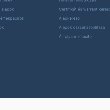
ermékek
Hírlevél feliratkozás
i alapok
Certifikát és warrant keres
 értékpapírok
Alapkereső
ok
Alapok összehasonlítása
Árfolyam értesítő