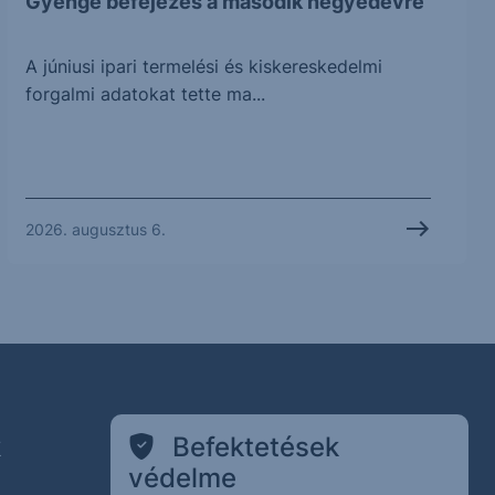
Gyenge befejezés a második negyedévre
A júniusi ipari termelési és kiskereskedelmi
forgalmi adatokat tette ma...
2026. augusztus 6.
k
Befektetések
védelme