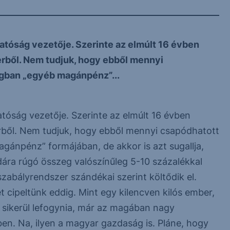
Hatóság vezetője. Szerinte az elmúlt 16 évben
zerből. Nem tudjuk, hogy ebből mennyi
ágban „egyéb magánpénz”...
atóság vezetője. Szerinte az elmúlt 16 évben
zerből. Nem tudjuk, hogy ebből mennyi csapódhatott
ánpénz” formájában, de akkor is azt sugallja,
ára rúgó összeg valószínűleg 5-10 százalékkal
abályrendszer szándékai szerint költődik el.
t cipeltünk eddig. Mint egy kilencven kilós ember,
ha sikerül lefogynia, már az magában nagy
ben. Na, ilyen a magyar gazdaság is. Pláne, hogy