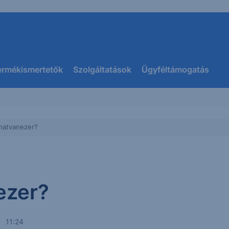
ermékismertetők
Szolgáltatások
Ügyféltámogatás
hatvanezer?
ezer?
. 11:24