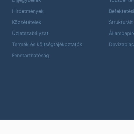
Díjjegyzékek
Tőzsdei t
Hirdetmények
Befektetés
Közzétételek
Strukturált
Üzletszabályzat
Állampapír
Termék és költségtájékoztatók
Devizapiac
Fenntarthatóság