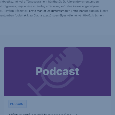
ntés következményei a Társaságra nem háríthatók át. A jelen dokumentumban
 átdolgozása, terjesztése kizárólag a Társaság előzetes írásos engedélyével
k. További részletek:
Erste Market Dokumentumok – Erste Market
oldalon, illetve
mentumban foglaltak kizárólag a szerző személyes véleményét tükrözik és nem
PODCAST