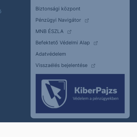
Biztonsági központ
ő
(külső oldalra ugrik)
Pénzügyi Navigátor
(külső oldalra ugrik)
MNB ÉSZLA
(külső oldalra ugrik
Befektető Védelmi Alap
Adatvédelem
(külső oldalra ugrik)
Visszaélés bejelentése