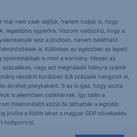
.
ost már nem csak sejtjük, hanem tudjuk is, hogy
legalábbis egyelőre. Viszont valószínű, hogy a
egyelemkenyér lesz a jövőben, hanem belátható
felminősítések is. Különben az egészben az lepett
 optimistábbak is mint a kormány. Hiszen az
,4 százalékos, vagy azt meghaladó hiányra számít
rmány részéről korábban 6,8 százalék hangzott el,
s-átvételi pletykaként. S az is igaz, hogy azóta
amok is jelentősen csökkentek. Így talán a
rom hitelminősítő közül ők láthatták a legtöbb
míg jövőre e fölött lehet a magyar GDP növekedés.
t holtpontról.