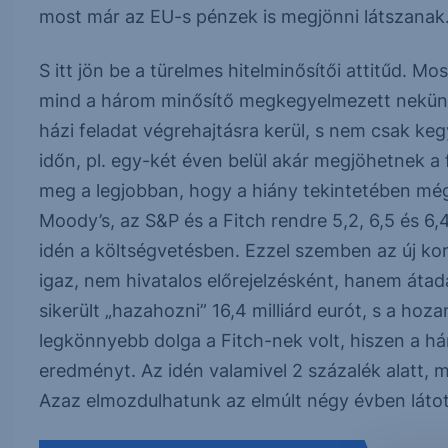
most már az EU-s pénzek is megjönni látszanak
S itt jön be a türelmes hitelminősítői attitűd. M
mind a három minősítő megkegyelmezett nekünk, 
házi feladat végrehajtásra kerül, s nem csak k
időn, pl. egy-két éven belül akár megjöhetnek a 
meg a legjobban, hogy a hiány tekintetében még
Moody’s, az S&P és a Fitch rendre 5,2, 6,5 és 6
idén a költségvetésben. Ezzel szemben az új ko
igaz, nem hivatalos előrejelzésként, hanem átadá
sikerült „hazahozni” 16,4 milliárd eurót, s a hoz
legkönnyebb dolga a Fitch-nek volt, hiszen a há
eredményt. Az idén valamivel 2 százalék alatt, 
Azaz elmozdulhatunk az elmúlt négy évben látot