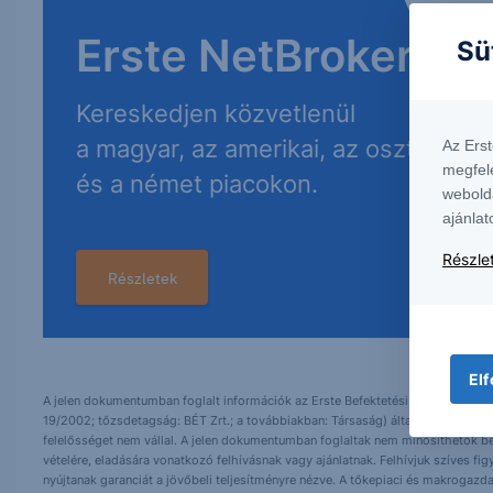
Erste NetBroker
Sü
Kereskedjen közvetlenül
a magyar, az amerikai, az osztrák
Az Ers
megfel
és a német piacokon.
webold
ajánlat
Részlet
Részletek
Elf
A jelen dokumentumban foglalt információk az Erste Befektetési Zrt. (székhely:
19/2002; tőzsdetagság: BÉT Zrt.; a továbbiakban: Társaság) által hitelesnek t
felelősséget nem vállal. A jelen dokumentumban foglaltak nem minősíthetők be
vételére, eladására vonatkozó felhívásnak vagy ajánlatnak. Felhívjuk szíves fig
nyújtanak garanciát a jövőbeli teljesítményre nézve. A tőkepiaci és makrogazd