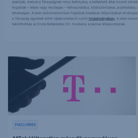
alakítják, melyre a Társaságnak nincs befolyása, a befektető által hozott dö
foglaltak – teljes vagy részleges – felhasználása, többszörözése, publikálása,
lehetséges. A jelen dokumentumban foglaltak kiadásuk időpontjában érvényese
a Társaság ügyletek előtti tájékoztatásról szóló
hirdetményében
. A jelen doku
tekinthetőek az Erste Befektetési Zrt. hivatalos szakmai álláspontjának
PIACI HÍREK