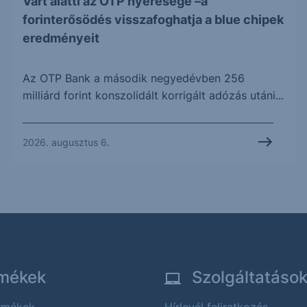
Várt alatti az OTP nyeresége –a
forinterősödés visszafoghatja a blue chipek
eredményeit
Az OTP Bank a második negyedévben 256
milliárd forint konszolidált korrigált adózás utáni...
2026. augusztus 6.
mékek
Szolgáltatáso