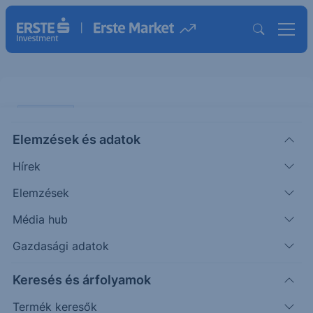
PIACI HÍREK
Elemzések és adatok
Több nagy üzletet is nyélbe ütött
Hírek
az Nvidia Dél-Koreában
Elemzések
ERSTE TÍZÓRAI
Média hub
|
2026. június 8. 09:59
Gazdasági adatok
Keresés és árfolyamok
Jensen Huang, az Nvidia vezérigazgatója Dél-
Koreába látogatott, ahol az ország nagy
Termék keresők