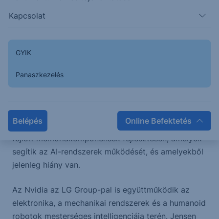
kezdi meg működését.
Kapcsolat
Az Nvidia bejelentette, hogy az internetes óriáscég,
a Naver, valamint a Doosan konglomerátum szintén
GYIK
az ő technológiájukat fogja használni mesterséges
intelligencia adatközpontok kiépítéséhez.
Panaszkezelés
SK Hynix közleménye szerint többéves technológiai
partnerségre lép az Nvidiával a memóriamodulok
Belépés
Online Befektetés
terén. A két vállalat a jövőben együttműködik olyan
fejlett memóriakomponensek fejlesztésén, amelyek
segítik az AI-rendszerek működését, és amelyekből
jelenleg hiány van.
Az Nvidia az LG Group-pal is együttműködik az
elektronika, a mechanikai rendszerek és a humanoid
robotok mesterséges intelligenciája terén. Jensen