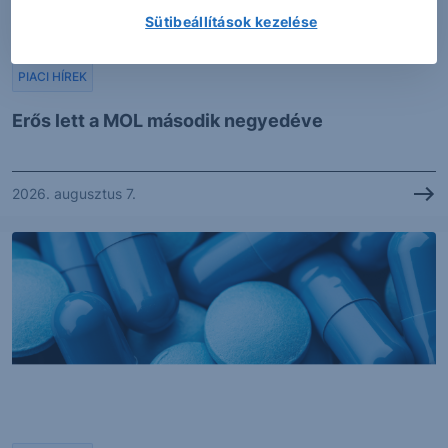
Sütibeállítások kezelése
PIACI HÍREK
Erős lett a MOL második negyedéve
2026. augusztus 7.