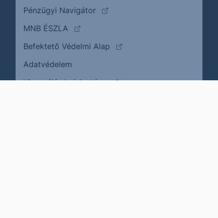
(külső oldalra ugrik)
Pénzügyi Navigátor
(külső oldalra ugrik)
MNB ÉSZLA
(külső oldalra ugrik)
Befektető Védelmi Alap
Adatvédelem
(külső oldalra ugrik)
Visszaélés bejelentése
Karrier