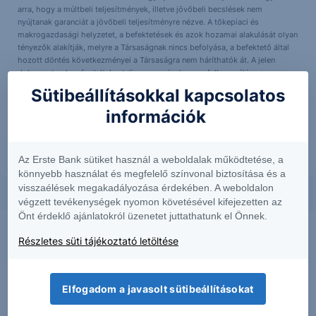
arra, hogy a múltbeli teljesítmények, illetve jövőbeli becslések nem
nyújtanak garanciát a jövőbeli teljesítményre nézve. A tőkepiaci és
makrogazdasági helyzetet, a befektetések és azok hozamai alakulását olyan
tényezők alakítják, melyre a Társaságnak nincs befolyása, a befektető által
hozott döntés következményei a Társaságra nem háríthatók át. A jelen
dokumentumban foglaltak – teljes vagy részleges – felhasználása,
többszörözése, publikálása, átdolgozása, terjesztése kizárólag a Társaság
Sütibeállításokkal kapcsolatos
előzetes írásos engedélyével lehetséges. A jelen dokumentumban foglaltak
kiadásuk időpontjában érvényesek. További részletek:
Erste Market
információk
Dokumentumok – Erste Market
oldalon, illetve a Társaság ügyletek előtti
tájékoztatásról szóló
hirdetményében
.
Az Erste Bank sütiket használ a weboldalak működtetése, a
könnyebb használat és megfelelő színvonal biztosítása és a
visszaélések megakadályozása érdekében. A weboldalon
végzett tevékenységek nyomon követésével kifejezetten az
Önt érdeklő ajánlatokról üzenetet juttathatunk el Önnek.
Részletes süti tájékoztató letöltése
Elfogadom a javasolt sütibeállításokat