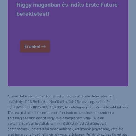
Higgy magadban és indíts Erste Future
befektetést!
Érdekel
A jelen dokumentumban foglalt információk az Erste Befektetési Zrt.
(székhely: 1138 Budapest, Népfürdő u. 24-26.; tev. eng. szám: E-
III/324/2008 és III/75.005-19/2002; tőzsdetagság: BÉT Zrt.; a továbbiakban:
Társaság) által hitelesnek tartott forrásokon alapulnak, de azokért a
Társaság szavatosságot vagy felelősséget nem vállal. A jelen
dokumentumban foglaltak nem minősíthetők befektetésre való
ösztönzésnek, befektetési tanácsadásnak, értékpapír jegyzésére, vételére,
eladására vonatkozó felhívásnak vagy ajánlatnak. Felhívjuk szíves figyelmét