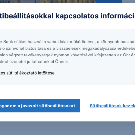
tibeállításokkal kapcsolatos informác
te Bank sütiket használ a weboldalak működtetése, a könnyebb használ
elő színvonal biztosítása és a visszaélések megakadályozása érdekébe
alon végzett tevékenységek nyomon követésével kifejezetten az Önt é
 1138 Budapest, Népfürdő u. 24-26.; tev. eng. szám: E-III/324/2008 és III/75.005-
okról üzenetet juttathatunk el Önnek.
artott forrásokon alapulnak, de azokért a Társaság szavatosságot vagy
fektetésre való ösztönzésnek, befektetési tanácsadásnak, értékpapír jegyzésére,
es süti tájékoztató letöltése
yelmét arra, hogy a múltbeli teljesítmények, illetve jövőbeli becslések nem
asági helyzetet, a befektetések és azok hozamai alakulását olyan tényezők
ntés következményei a Társaságra nem háríthatók át. A jelen dokumentumban
 átdolgozása, terjesztése kizárólag a Társaság előzetes írásos engedélyével
k. További részletek:
Erste Market Dokumentumok – Erste Market
oldalon, illetve a
ogadom a javasolt sütibeállításokat
Sütibeállítások keze