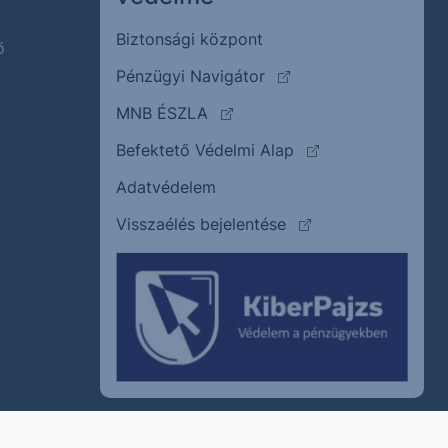
Biztonsági központ
ő
(külső oldalra ugrik)
Pénzügyi Navigátor
(külső oldalra ugrik)
MNB ÉSZLA
(külső oldalra ugrik
Befektető Védelmi Alap
Adatvédelem
(külső oldalra ugrik)
Visszaélés bejelentése