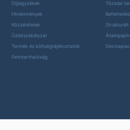
Díjjegyzékek
Tőzsdei t
Hirdetmények
Befektetés
Közzétételek
Strukturált
Üzletszabályzat
Állampapír
Termék és költségtájékoztatók
Devizapiac
Fenntarthatóság