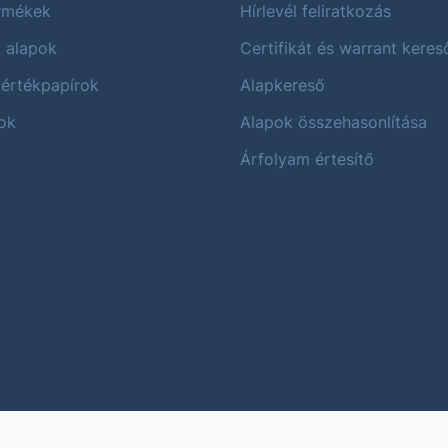
ermékek
Hírlevél feliratkozás
i alapok
Certifikát és warrant keres
 értékpapírok
Alapkereső
ok
Alapok összehasonlítása
Árfolyam értesítő