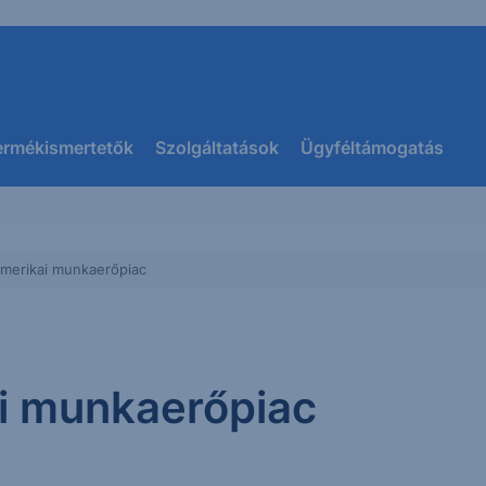
ermékismertetők
Szolgáltatások
Ügyféltámogatás
amerikai munkaerőpiac
ai munkaerőpiac