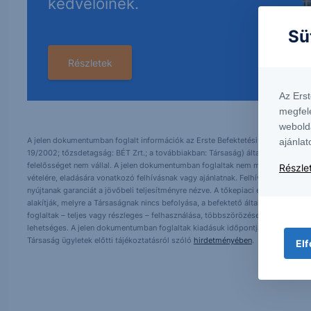
kedvelőinek.
Sü
Részletek
Az Ers
megfel
webold
A jelen dokumentumban foglalt információk az Erste Befektetési Zrt. (székhely:
ajánlat
19/2002; tőzsdetagság: BÉT Zrt.; a továbbiakban: Társaság) által hitelesnek t
felelősséget nem vállal. A jelen dokumentumban foglaltak nem minősíthetők be
Részlet
vételére, eladására vonatkozó felhívásnak vagy ajánlatnak. Felhívjuk szíves fig
nyújtanak garanciát a jövőbeli teljesítményre nézve. A tőkepiaci és makrogazd
alakítják, melyre a Társaságnak nincs befolyása, a befektető által hozott dö
foglaltak – teljes vagy részleges – felhasználása, többszörözése, publikálása,
lehetséges. A jelen dokumentumban foglaltak kiadásuk időpontjában érvényese
Társaság ügyletek előtti tájékoztatásról szóló
hirdetményében
.
Elf