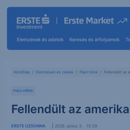
Elemzések és adatok
Keresés és árfolyamok
T
Kezdőlap
Elemzések és cikkek
Piaci hírek
Fellendült az 
PIACI HÍREK
Fellendült az amerik
|
ERSTE UZSONNA
2026. június 3. 15:39