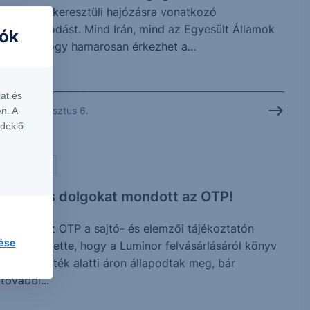
szoroson keresztüli hajózásra vonatkozó
megállapodást. Mind Irán, mind az Egyesült Államok
iók
jelezte, hogy hamarosan érkezhet a...
at és
2026. augusztus 6.
n. A
rdeklő
PIACI HÍREK
Érdekes dolgokat mondott az OTP!
Tegnap az OTP a sajtó- és elemzői tájékoztatón
lése
megerősítette, hogy a Luminor felvásárlásáról könyv
szerinti érték alatti áron állapodtak meg, bár
további...