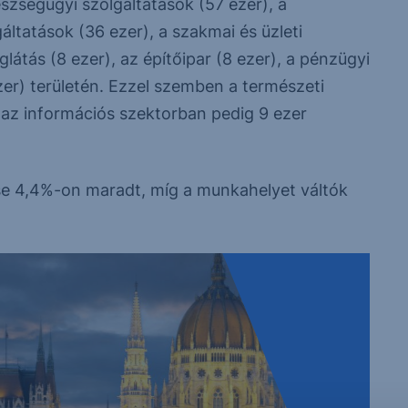
szségügyi szolgáltatások (57 ezer), a
ltatások (36 ezer), a szakmai és üzleti
látás (8 ezer), az építőipar (8 ezer), a pénzügyi
zer) területén. Ezzel szemben a természeti
 az információs szektorban pedig 9 ezer
e 4,4%-on maradt, míg a munkahelyet váltók