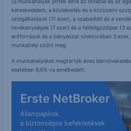
Új munkahelyek jöttek létre az oktatás és az egé
kereskedelem, a közlekedés és a közüzemi szolgá
szolgáltatások (11 ezer), a szabadidő és a vendég
tevékenységek (7 ezer) és a feldolgozóipar (3 e
erőforrások és a bányászat szektorában 3 ezer,
munkahely szűnt meg.
A munkahelyüket megtartók éves bérnövekedés
esetében 6,6%-ra emelkedett.
Erste NetBroker
Állampapírok
a biztonságos befektetések