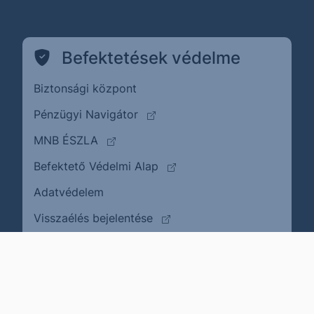
Befektetések védelme
Biztonsági központ
(külső oldalra ugrik)
Pénzügyi Navigátor
(külső oldalra ugrik)
MNB ÉSZLA
(külső oldalra ugrik)
Befektető Védelmi Alap
Adatvédelem
(külső oldalra ugrik)
Visszaélés bejelentése