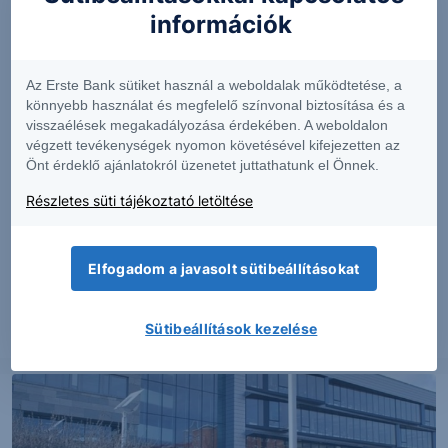
információk
Az Erste Bank sütiket használ a weboldalak működtetése, a
könnyebb használat és megfelelő színvonal biztosítása és a
visszaélések megakadályozása érdekében. A weboldalon
végzett tevékenységek nyomon követésével kifejezetten az
Önt érdeklő ajánlatokról üzenetet juttathatunk el Önnek.
ELEMZÉS
Részletes süti tájékoztató letöltése
MOL: Az erős működési teljesítmény
ellensúlyozhatta a devizaárfolyam-hatások
okozta ellenszelet
Elfogadom a javasolt sütibeállításokat
Sütibeállítások kezelése
2026. augusztus 5.