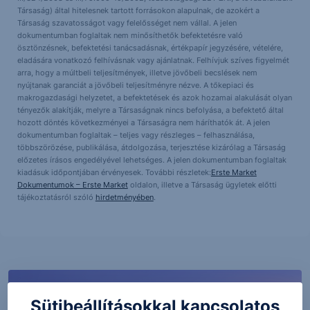
Társaság) által hitelesnek tartott forrásokon alapulnak, de azokért a
Társaság szavatosságot vagy felelősséget nem vállal. A jelen
dokumentumban foglaltak nem minősíthetők befektetésre való
ösztönzésnek, befektetési tanácsadásnak, értékpapír jegyzésére, vételére,
eladására vonatkozó felhívásnak vagy ajánlatnak. Felhívjuk szíves figyelmét
arra, hogy a múltbeli teljesítmények, illetve jövőbeli becslések nem
nyújtanak garanciát a jövőbeli teljesítményre nézve. A tőkepiaci és
makrogazdasági helyzetet, a befektetések és azok hozamai alakulását olyan
tényezők alakítják, melyre a Társaságnak nincs befolyása, a befektető által
hozott döntés következményei a Társaságra nem háríthatók át. A jelen
dokumentumban foglaltak – teljes vagy részleges – felhasználása,
többszörözése, publikálása, átdolgozása, terjesztése kizárólag a Társaság
előzetes írásos engedélyével lehetséges. A jelen dokumentumban foglaltak
kiadásuk időpontjában érvényesek. További részletek:
Erste Market
Dokumentumok – Erste Market
oldalon, illetve a Társaság ügyletek előtti
tájékoztatásról szóló
hirdetményében
.
Sütibeállításokkal kapcsolatos