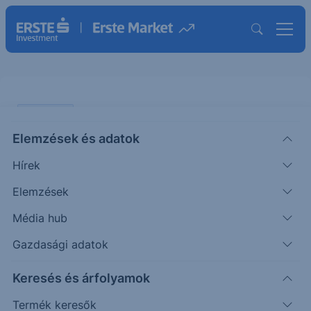
PIACI HÍREK
Elemzések és adatok
Megugrott a Tesla értékesítése
Hírek
Kínában
Elemzések
ERSTE UZSONNA
Média hub
|
2026. június 3. 15:34
Gazdasági adatok
Keresés és árfolyamok
A Tesla kínai gyártású elektromos járműveinek
eladásai májusban közel 40%-kal nőttek,
Termék keresők