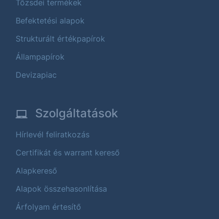
Tőzsdei termékek
Befektetési alapok
Strukturált értékpapírok
Állampapírok
Devizapiac
Szolgáltatások
Hírlevél feliratkozás
Certifikát és warrant kereső
Alapkereső
Alapok összehasonlítása
Árfolyam értesítő