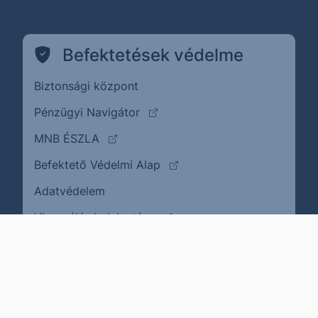
Befektetések védelme
Biztonsági központ
(külső oldalra ugrik)
Pénzügyi Navigátor
(külső oldalra ugrik)
MNB ÉSZLA
(külső oldalra ugrik)
Befektető Védelmi Alap
Adatvédelem
(külső oldalra ugrik)
Visszaélés bejelentése