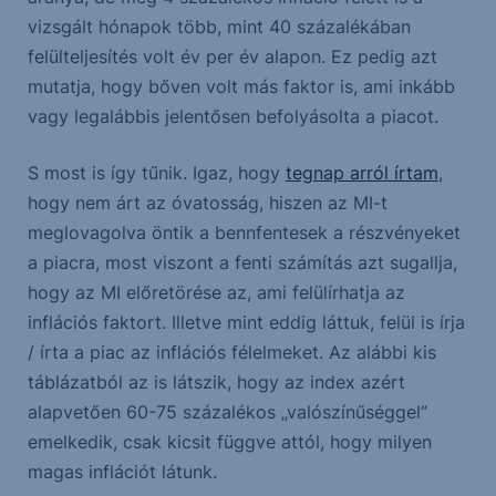
vizsgált hónapok több, mint 40 százalékában
felülteljesítés volt év per év alapon. Ez pedig azt
mutatja, hogy bőven volt más faktor is, ami inkább
vagy legalábbis jelentősen befolyásolta a piacot.
S most is így tűnik. Igaz, hogy
tegnap arról írtam
,
hogy nem árt az óvatosság, hiszen az MI-t
meglovagolva öntik a bennfentesek a részvényeket
a piacra, most viszont a fenti számítás azt sugallja,
hogy az MI előretörése az, ami felülírhatja az
inflációs faktort. Illetve mint eddig láttuk, felül is írja
/ írta a piac az inflációs félelmeket. Az alábbi kis
táblázatból az is látszik, hogy az index azért
alapvetően 60-75 százalékos „valószínűséggel”
emelkedik, csak kicsit függve attól, hogy milyen
magas inflációt látunk.