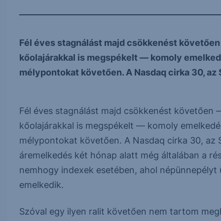
Fél éves stagnálást majd csökkenést követően
kőolajárakkal is megspékelt — komoly emelkedé
mélypontokat követően. A Nasdaq cirka 30, az 
Fél éves stagnálást majd csökkenést követően 
kőolajárakkal is megspékelt — komoly emelkedés
mélypontokat követően. A Nasdaq cirka 30, az 
áremelkedés két hónap alatt még általában a ré
nemhogy indexek esetében, ahol népünnepélyt ü
emelkedik.
Szóval egy ilyen ralit követően nem tartom meg