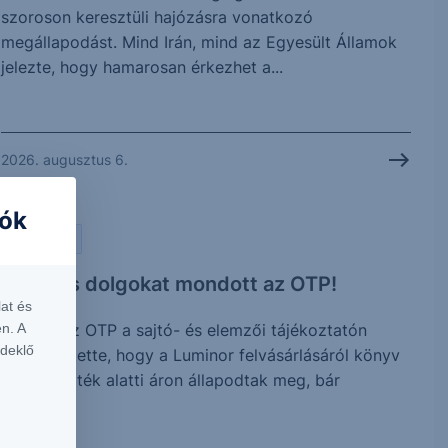
szoroson keresztüli hajózásra vonatkozó
megállapodást. Mind Irán, mind az Egyesült Államok
jelezte, hogy hamarosan érkezhet a...
2026. augusztus 6.
iók
PIACI HÍREK
Érdekes dolgokat mondott az OTP!
at és
Tegnap az OTP a sajtó- és elemzői tájékoztatón
n. A
rdeklő
megerősítette, hogy a Luminor felvásárlásáról könyv
szerinti érték alatti áron állapodtak meg, bár
további...