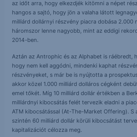
az időt arra, hogy elkezdjék kitömni a népet ré
hangos a sajtó, hogy jön a valaha látott legnagyo
milliárd dollárnyi részvény piacra dobása 2.000 m
háromszor lenne nagyobb, mint az eddigi rekorder
2014-ben.
Aztán az Antrophic és az Alphabet is ráébredt, h
hogy nem kell aggódni, mindenki kaphat részvény
részvényeket, s már be is nyújtotta a prospektus
akkor közel 1.000 milliárd dolláros cégként deb
emel tőkét. Míg 10 milliárd dollár értékben a Be
milliárdnyi kibocsátás felét tervezik eladni a pi
ATM kibocsátással (At-The-Market Offering). S 
szintén 60 milliárd dollár körüli kibocsátást terve
kapitalizációt célozza meg.