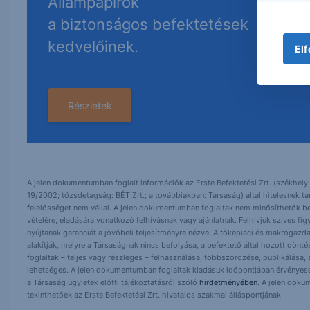
Állampapírok
a biztonságos befektetések
kedvelőinek.
Elf
Részletek
A jelen dokumentumban foglalt információk az Erste Befektetési Zrt. (székhely:
19/2002; tőzsdetagság: BÉT Zrt.; a továbbiakban: Társaság) által hitelesnek t
felelősséget nem vállal. A jelen dokumentumban foglaltak nem minősíthetők be
vételére, eladására vonatkozó felhívásnak vagy ajánlatnak. Felhívjuk szíves fig
nyújtanak garanciát a jövőbeli teljesítményre nézve. A tőkepiaci és makrogazd
alakítják, melyre a Társaságnak nincs befolyása, a befektető által hozott dö
foglaltak – teljes vagy részleges – felhasználása, többszörözése, publikálása,
lehetséges. A jelen dokumentumban foglaltak kiadásuk időpontjában érvényese
a Társaság ügyletek előtti tájékoztatásról szóló
hirdetményében
. A jelen doku
tekinthetőek az Erste Befektetési Zrt. hivatalos szakmai álláspontjának