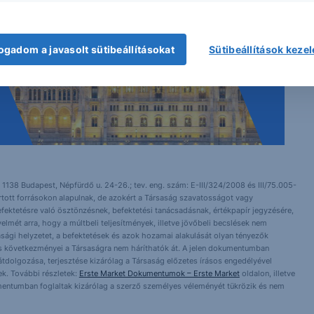
ogadom a javasolt sütibeállításokat
Sütibeállítások keze
 1138 Budapest, Népfürdő u. 24-26.; tev. eng. szám: E-III/324/2008 és III/75.005-
artott forrásokon alapulnak, de azokért a Társaság szavatosságot vagy
fektetésre való ösztönzésnek, befektetési tanácsadásnak, értékpapír jegyzésére,
yelmét arra, hogy a múltbeli teljesítmények, illetve jövőbeli becslések nem
asági helyzetet, a befektetések és azok hozamai alakulását olyan tényezők
ntés következményei a Társaságra nem háríthatók át. A jelen dokumentumban
 átdolgozása, terjesztése kizárólag a Társaság előzetes írásos engedélyével
k. További részletek:
Erste Market Dokumentumok – Erste Market
oldalon, illetve
mentumban foglaltak kizárólag a szerző személyes véleményét tükrözik és nem