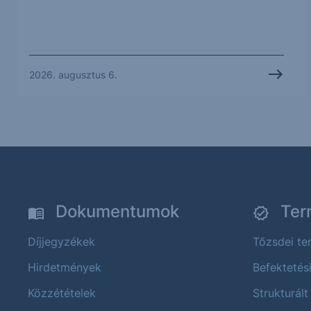
2026. augusztus 6.
Dokumentumok
Ter
Díjjegyzékek
Tőzsdei t
Hirdetmények
Befektetés
Közzétételek
Strukturált