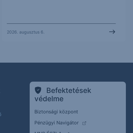
2026. augusztus 6.
k
Befektetések
védelme
Biztonsági központ
ő
(külső oldalra ugrik)
Pénzügyi Navigátor