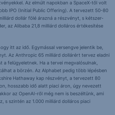
szvényekkel. Az elmúlt napokban a SpaceX-től volt
bb IPO (Initial Public Offering). A tervezett 50-80
illiárd dollár fölé árazná a részvényt, s kétszer-
, az Alibaba 21,8 milliárd dolláros értékesítése
ogy itt az idő. Egymással versengve jelentik be,
t. Az Anthropic 65 milliárd dollárért tervez eladni
t a felügyeletnek. Ha a tervei megvalósulnak,
ütálhat a börzén. Az Alphabet pedig több lépésben
rkshire Hathaway kap részvényt, a tervezett 80
acon, hosszabb idő alatt piaci áron, úgy nevezett
akkor az OpenAI-ről még nem is beszéltünk, ami
z, s szintén az 1.000 milliárd dolláros piaci