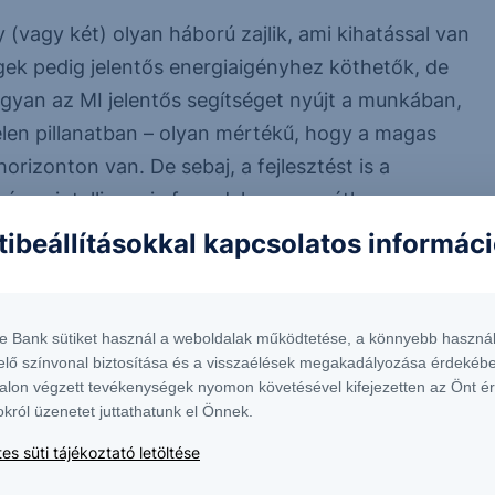
vagy két) olyan háború zajlik, ami kihatással van
gek pedig jelentős energiaigényhez köthetők, de
gyan az MI jelentős segítséget nyújt a munkában,
len pillanatban – olyan mértékű, hogy a magas
rizonton van. De sebaj, a fejlesztést is a
séges intelligencia forradalom vagy úthenger
m ellenére nincs megállás. Viszont a múltban
tibeállításokkal kapcsolatos informác
ennfentesek elkezdtek részvényeket eladni. S most
ven” adják el a részvényéket tőkeemelésnek, IPO-
ony nagy tételben eladásra kerülő részvények.
te Bank sütiket használ a weboldalak működtetése, a könnyebb használ
elő színvonal biztosítása és a visszaélések megakadályozása érdekébe
alon végzett tevékenységek nyomon követésével kifejezetten az Önt é
okról üzenetet juttathatunk el Önnek.
es süti tájékoztató letöltése