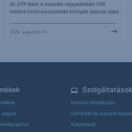
Az OTP Bank a második negyedévben 256
milliárd forint konszolidált korrigált adózás utáni...
2026. augusztus 6.
mékek
Szolgáltatáso
ermékek
Hírlevél feliratkozás
i alapok
Certifikát és warrant keres
 értékpapírok
Alapkereső