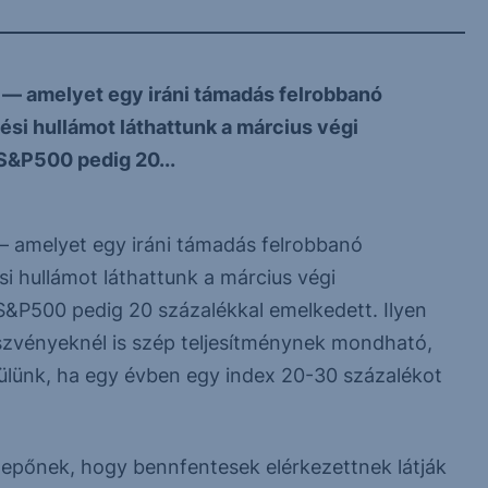
 — amelyet egy iráni támadás felrobbanó
si hullámot láthattunk a március végi
S&P500 pedig 20...
— amelyet egy iráni támadás felrobbanó
i hullámot láthattunk a március végi
S&P500 pedig 20 százalékkal emelkedett. Ilyen
szvényeknél is szép teljesítménynek mondható,
lünk, ha egy évben egy index 20-30 százalékot
lepőnek, hogy bennfentesek elérkezettnek látják