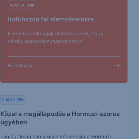
AJÁNLATUNK
Iratkozzon fel elemzéseinkre
E-mailben elküldjük elemzéseinket, hogy
mindig naprakész maradhasson!
Feliratkozás
PIACI HÍREK
Közel a megállapodás a Hormuzi-szoros
ügyében
Irán és Omán hamarosan véglegesíti a Hormuz-