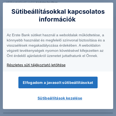
tájékoztatásról szóló
hirdetményében
.
Sütibeállításokkal kapcsolatos
információk
Az Erste Bank sütiket használ a weboldalak működtetése, a
könnyebb használat és megfelelő színvonal biztosítása és a
visszaélések megakadályozása érdekében. A weboldalon
végzett tevékenységek nyomon követésével kifejezetten az
Önt érdeklő ajánlatokról üzenetet juttathatunk el Önnek.
Részletes süti tájékoztató letöltése
Elfogadom a javasolt sütibeállításokat
PIACI HÍREK
Sütibeállítások kezelése
Erős lett a MOL második negyedéve