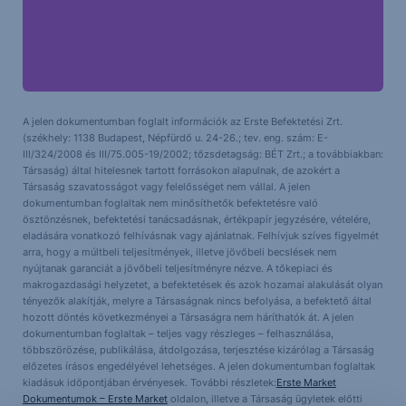
A jelen dokumentumban foglalt információk az Erste Befektetési Zrt.
(székhely: 1138 Budapest, Népfürdő u. 24-26.; tev. eng. szám: E-
III/324/2008 és III/75.005-19/2002; tőzsdetagság: BÉT Zrt.; a továbbiakban:
Társaság) által hitelesnek tartott forrásokon alapulnak, de azokért a
Társaság szavatosságot vagy felelősséget nem vállal. A jelen
dokumentumban foglaltak nem minősíthetők befektetésre való
ösztönzésnek, befektetési tanácsadásnak, értékpapír jegyzésére, vételére,
eladására vonatkozó felhívásnak vagy ajánlatnak. Felhívjuk szíves figyelmét
arra, hogy a múltbeli teljesítmények, illetve jövőbeli becslések nem
nyújtanak garanciát a jövőbeli teljesítményre nézve. A tőkepiaci és
makrogazdasági helyzetet, a befektetések és azok hozamai alakulását olyan
tényezők alakítják, melyre a Társaságnak nincs befolyása, a befektető által
hozott döntés következményei a Társaságra nem háríthatók át. A jelen
dokumentumban foglaltak – teljes vagy részleges – felhasználása,
többszörözése, publikálása, átdolgozása, terjesztése kizárólag a Társaság
előzetes írásos engedélyével lehetséges. A jelen dokumentumban foglaltak
kiadásuk időpontjában érvényesek. További részletek:
Erste Market
Dokumentumok – Erste Market
oldalon, illetve a Társaság ügyletek előtti