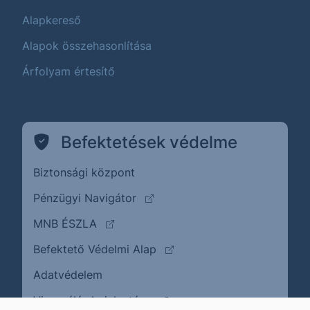
Alapkereső
Alapok összehasonlítása
Árfolyam értesítő
Befektetések védelme
Biztonsági központ
(külső oldalra ugrik)
Pénzügyi Navigátor
(külső oldalra ugrik)
MNB ÉSZLA
(külső oldalra ugrik)
Befektető Védelmi Alap
Adatvédelem
(külső oldalra ugrik)
Visszaélés bejelentése