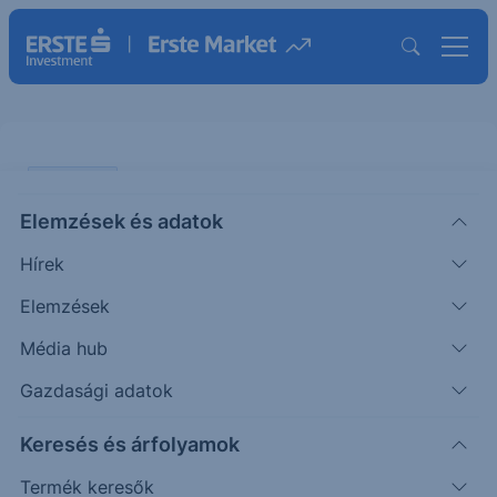
PIACI HÍREK
Elemzések és adatok
Az Nvidia vezérének szavaira
Hírek
emelkednek a szoftvercégek
Elemzések
ERSTE UZSONNA
Média hub
|
2026. június 1. 15:40
Gazdasági adatok
Keresés és árfolyamok
A szoftveripari részvények hétfőn széles körben
emelkedtek, miután Jensen Huang, az Nvidia
Termék keresők