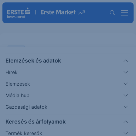
SZTORI
Elemzések és adatok
EU-s források
Hírek
A HÉT ÁBRÁJA
Elemzések
|
2026. június 1. 12:41
Média hub
Gazdasági adatok
Magyar Péter miniszterelnök pénteki brüsszeli
Keresés és árfolyamok
sajtótájékoztatóján bejelentette, hogy politikai
megállapodást kötöttek Ursula von der Leyennel,
Termék keresők