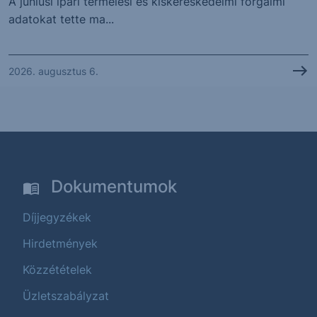
A júniusi ipari termelési és kiskereskedelmi forgalmi
adatokat tette ma...
2026. augusztus 6.
Dokumentumok
Díjjegyzékek
Hirdetmények
Közzétételek
Üzletszabályzat