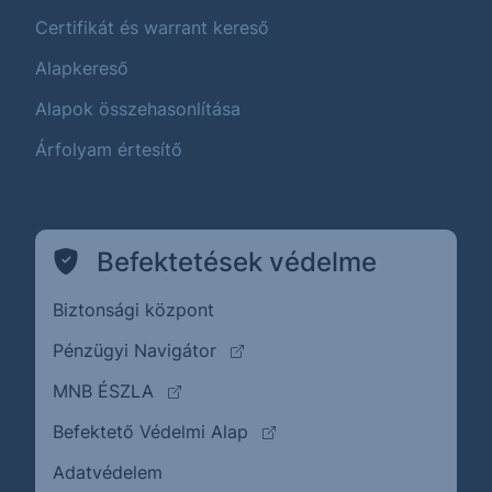
Certifikát és warrant kereső
Alapkereső
Alapok összehasonlítása
Árfolyam értesítő
Befektetések védelme
Biztonsági központ
(külső oldalra ugrik)
Pénzügyi Navigátor
(külső oldalra ugrik)
MNB ÉSZLA
(külső oldalra ugrik)
Befektető Védelmi Alap
Adatvédelem