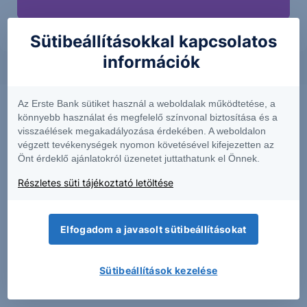
Sütibeállításokkal kapcsolatos
információk
Az Erste Bank sütiket használ a weboldalak működtetése, a
könnyebb használat és megfelelő színvonal biztosítása és a
visszaélések megakadályozása érdekében. A weboldalon
végzett tevékenységek nyomon követésével kifejezetten az
Önt érdeklő ajánlatokról üzenetet juttathatunk el Önnek.
Részletes süti tájékoztató letöltése
Elfogadom a javasolt sütibeállításokat
PIACI HÍREK
MTel: Változatlan második negyedéves
Sütibeállítások kezelése
eredmény