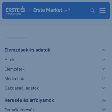
PIACI HÍREK
Elemzések és adatok
Felvásárolná versenytársát az
Hírek
Uber
Elemzések
ERSTE TÍZÓRAI
Média hub
|
2026. május 26. 09:55
Gazdasági adatok
Keresés és árfolyamok
A Delivery Hero árfolyama hétfőn 12%-ot
emelkedett, miután a vállalat megerősítette a hírt,
Termék keresők