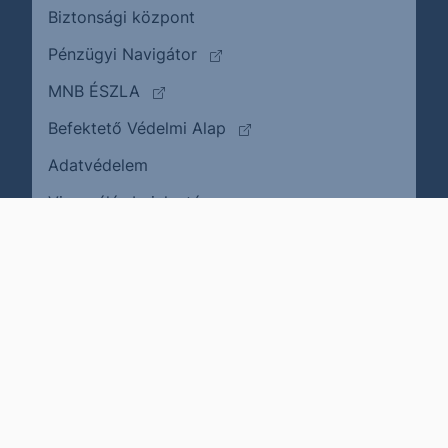
Biztonsági központ
(külső oldalra ugrik)
Pénzügyi Navigátor
(külső oldalra ugrik)
MNB ÉSZLA
(külső oldalra ugrik)
Befektető Védelmi Alap
Adatvédelem
(külső oldalra ugrik)
Visszaélés bejelentése