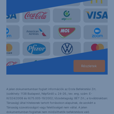
Részletek
A jelen dokumentumban foglalt információk az Erste Befektetési Zrt.
(székhely: 1138 Budapest, Népfürdő u. 24-26.; tev. eng. szám: E-
III/324/2008 és III/75.005-19/2002; tőzsdetagság: BÉT Zrt.; a továbbiakban:
Társaság) által hitelesnek tartott forrásokon alapulnak, de azokért a
Társaság szavatosságot vagy felelősséget nem vállal. A jelen
dokumentumban foglaltak nem minősíthetők befektetésre való