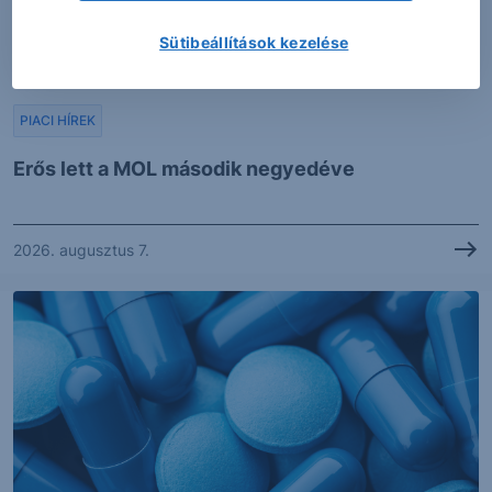
Sütibeállítások kezelése
PIACI HÍREK
Erős lett a MOL második negyedéve
2026. augusztus 7.