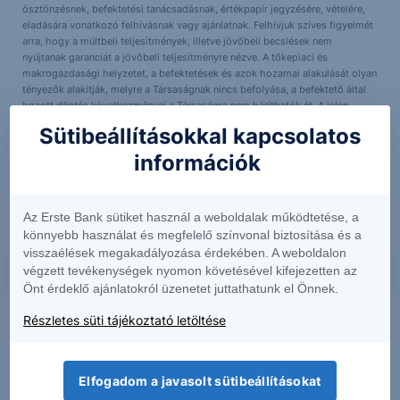
ösztönzésnek, befektetési tanácsadásnak, értékpapír jegyzésére, vételére,
eladására vonatkozó felhívásnak vagy ajánlatnak. Felhívjuk szíves figyelmét
arra, hogy a múltbeli teljesítmények, illetve jövőbeli becslések nem
nyújtanak garanciát a jövőbeli teljesítményre nézve. A tőkepiaci és
makrogazdasági helyzetet, a befektetések és azok hozamai alakulását olyan
tényezők alakítják, melyre a Társaságnak nincs befolyása, a befektető által
hozott döntés következményei a Társaságra nem háríthatók át. A jelen
dokumentumban foglaltak – teljes vagy részleges – felhasználása,
Sütibeállításokkal kapcsolatos
többszörözése, publikálása, átdolgozása, terjesztése kizárólag a Társaság
előzetes írásos engedélyével lehetséges. A jelen dokumentumban foglaltak
információk
kiadásuk időpontjában érvényesek. További részletek:
Erste Market
Dokumentumok – Erste Market
oldalon, illetve a Társaság ügyletek előtti
tájékoztatásról szóló
hirdetményében
.
Az Erste Bank sütiket használ a weboldalak működtetése, a
könnyebb használat és megfelelő színvonal biztosítása és a
visszaélések megakadályozása érdekében. A weboldalon
végzett tevékenységek nyomon követésével kifejezetten az
Önt érdeklő ajánlatokról üzenetet juttathatunk el Önnek.
Részletes süti tájékoztató letöltése
Elfogadom a javasolt sütibeállításokat