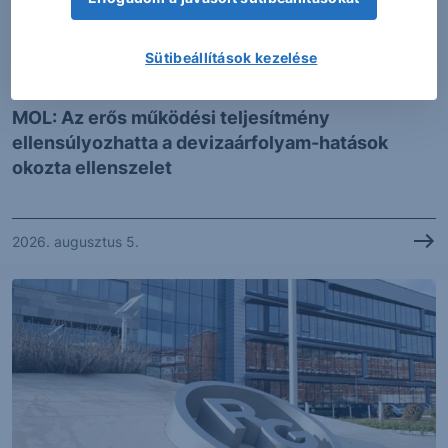
Sütibeállítások kezelése
ELEMZÉS
MOL: Az erős működési teljesítmény
ellensúlyozhatta a devizaárfolyam-hatások
okozta ellenszelet
2026. augusztus 5.