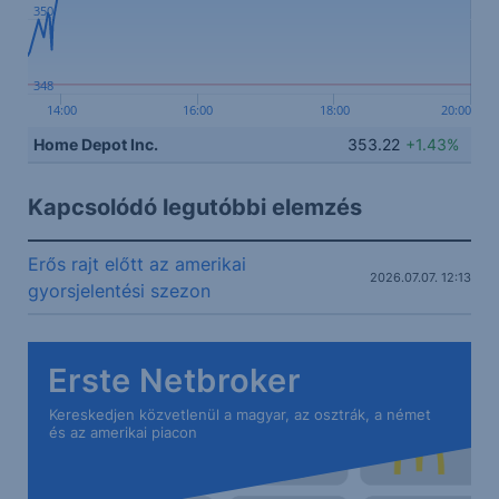
350
348
14:00
16:00
18:00
20:00
Home Depot Inc.
353.22
+1.43%
Kapcsolódó legutóbbi elemzés
Erős rajt előtt az amerikai
2026.07.07. 12:13
gyorsjelentési szezon
Erste Netbroker
Kereskedjen közvetlenül a magyar, az osztrák, a német
és az amerikai piacon