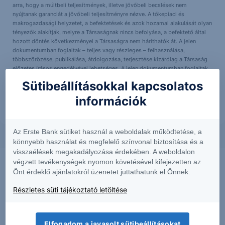
arra, hogy a múltbeli teljesítmények, illetve jövőbeli becslések nem
nyújtanak garanciát a jövőbeli teljesítményre nézve. A tőkepiaci és
makrogazdasági helyzetet, a befektetések és azok hozamai alakulását olyan
tényezők alakítják, melyre a Társaságnak nincs befolyása, a befektető által
hozott döntés következményei a Társaságra nem háríthatók át. A jelen
dokumentumban foglaltak – teljes vagy részleges – felhasználása,
többszörözése, publikálása, átdolgozása, terjesztése kizárólag a Társaság
előzetes írásos engedélyével lehetséges. A jelen dokumentumban foglaltak
kiadásuk időpontjában érvényesek. További részletek:
Erste Market
Sütibeállításokkal kapcsolatos
Dokumentumok – Erste Market
oldalon, illetve a Társaság ügyletek előtti
tájékoztatásról szóló
hirdetményében
.
információk
Az Erste Bank sütiket használ a weboldalak működtetése, a
könnyebb használat és megfelelő színvonal biztosítása és a
visszaélések megakadályozása érdekében. A weboldalon
végzett tevékenységek nyomon követésével kifejezetten az
Önt érdeklő ajánlatokról üzenetet juttathatunk el Önnek.
Részletes süti tájékoztató letöltése
Elfogadom a javasolt sütibeállításokat