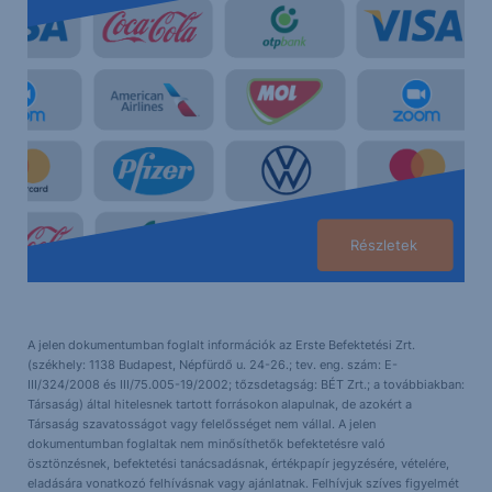
Részletek
A jelen dokumentumban foglalt információk az Erste Befektetési Zrt.
(székhely: 1138 Budapest, Népfürdő u. 24-26.; tev. eng. szám: E-
III/324/2008 és III/75.005-19/2002; tőzsdetagság: BÉT Zrt.; a továbbiakban:
Társaság) által hitelesnek tartott forrásokon alapulnak, de azokért a
Társaság szavatosságot vagy felelősséget nem vállal. A jelen
dokumentumban foglaltak nem minősíthetők befektetésre való
ösztönzésnek, befektetési tanácsadásnak, értékpapír jegyzésére, vételére,
eladására vonatkozó felhívásnak vagy ajánlatnak. Felhívjuk szíves figyelmét