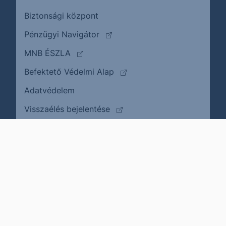
Biztonsági központ
(külső oldalra ugrik)
Pénzügyi Navigátor
(külső oldalra ugrik)
MNB ÉSZLA
(külső oldalra ugrik)
Befektető Védelmi Alap
Adatvédelem
(külső oldalra ugrik)
Visszaélés bejelentése