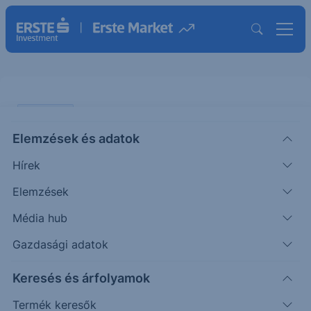
PIACI HÍREK
Elemzések és adatok
Stabil keresletről számolt be a
Hírek
Home Depot
Elemzések
ERSTE UZSONNA
Média hub
|
2026. május 19. 15:22
Gazdasági adatok
Keresés és árfolyamok
A világ legnagyobb lakberendezési és
barkácsáruház-lánca 41,77 milliárd dollár
Termék keresők