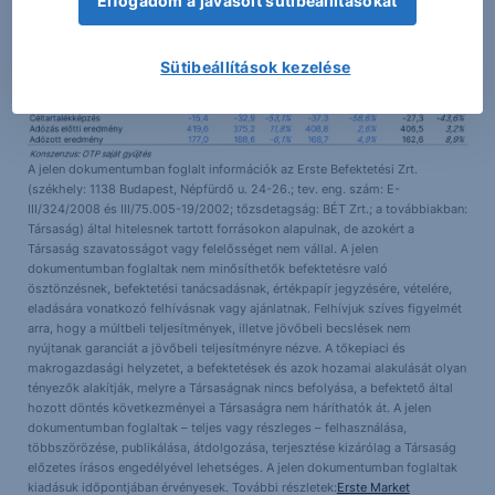
Elfogadom a javasolt sütibeállításokat
Sütibeállítások kezelése
A jelen dokumentumban foglalt információk az Erste Befektetési Zrt.
(székhely: 1138 Budapest, Népfürdő u. 24-26.; tev. eng. szám: E-
III/324/2008 és III/75.005-19/2002; tőzsdetagság: BÉT Zrt.; a továbbiakban:
Társaság) által hitelesnek tartott forrásokon alapulnak, de azokért a
Társaság szavatosságot vagy felelősséget nem vállal. A jelen
dokumentumban foglaltak nem minősíthetők befektetésre való
ösztönzésnek, befektetési tanácsadásnak, értékpapír jegyzésére, vételére,
eladására vonatkozó felhívásnak vagy ajánlatnak. Felhívjuk szíves figyelmét
arra, hogy a múltbeli teljesítmények, illetve jövőbeli becslések nem
nyújtanak garanciát a jövőbeli teljesítményre nézve. A tőkepiaci és
makrogazdasági helyzetet, a befektetések és azok hozamai alakulását olyan
tényezők alakítják, melyre a Társaságnak nincs befolyása, a befektető által
hozott döntés következményei a Társaságra nem háríthatók át. A jelen
dokumentumban foglaltak – teljes vagy részleges – felhasználása,
többszörözése, publikálása, átdolgozása, terjesztése kizárólag a Társaság
előzetes írásos engedélyével lehetséges. A jelen dokumentumban foglaltak
kiadásuk időpontjában érvényesek. További részletek:
Erste Market