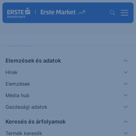
PIACI HÍREK
Elemzések és adatok
OTP: Egyszeri tételek torzították
Hírek
az első negyedévet, de az
alapfolyamatok stabilak maradtak
Elemzések
Média hub
ERSTE REGGELI
Gazdasági adatok
|
2026. május 15. 08:37
Keresés és árfolyamok
Termék keresők
Az Erste elemzője május 15-én tette közzé az OTP