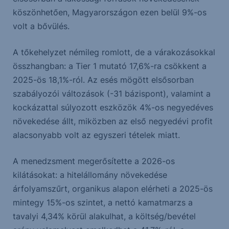
köszönhetően, Magyarországon ezen belül 9%-os
volt a bővülés.
A tőkehelyzet némileg romlott, de a várakozásokkal
összhangban: a Tier 1 mutató 17,6%-ra csökkent a
2025-ös 18,1%-ról. Az esés mögött elsősorban
szabályozói változások (-31 bázispont), valamint a
kockázattal súlyozott eszközök 4%-os negyedéves
növekedése állt, miközben az első negyedévi profit
alacsonyabb volt az egyszeri tételek miatt.
A menedzsment megerősítette a 2026-os
kilátásokat: a hitelállomány növekedése
árfolyamszűrt, organikus alapon elérheti a 2025-ös
mintegy 15%-os szintet, a nettó kamatmarzs a
tavalyi 4,34% körül alakulhat, a költség/bevétel