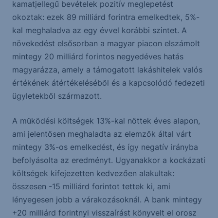
kamatjellegű bevételek pozitív meglepetést
okoztak: ezek 89 milliárd forintra emelkedtek, 5%-
kal meghaladva az egy évvel korábbi szintet. A
növekedést elsősorban a magyar piacon elszámolt
mintegy 20 milliárd forintos negyedéves hatás
magyarázza, amely a támogatott lakáshitelek valós
értékének átértékeléséből és a kapcsolódó fedezeti
ügyletekből származott.
A működési költségek 13%-kal nőttek éves alapon,
ami jelentősen meghaladta az elemzők által várt
mintegy 3%-os emelkedést, és így negatív irányba
befolyásolta az eredményt. Ugyanakkor a kockázati
költségek kifejezetten kedvezően alakultak:
összesen -15 milliárd forintot tettek ki, ami
lényegesen jobb a várakozásoknál. A bank mintegy
+20 milliárd forintnyi visszaírást könyvelt el orosz