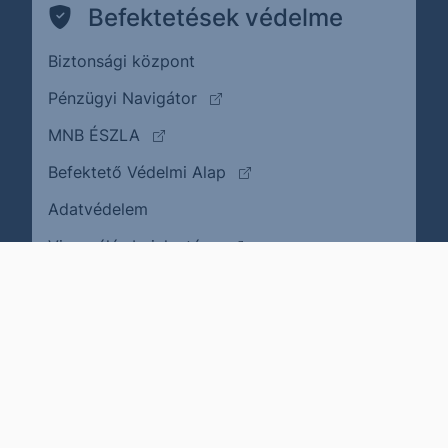
Befektetések védelme
Biztonsági központ
(külső oldalra ugrik)
Pénzügyi Navigátor
(külső oldalra ugrik)
MNB ÉSZLA
(külső oldalra ugrik)
Befektető Védelmi Alap
Adatvédelem
(külső oldalra ugrik)
Visszaélés bejelentése