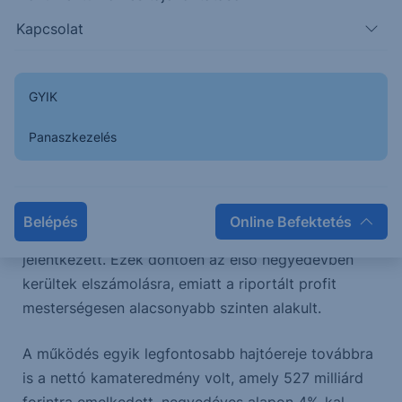
időarányos kiszűrésével a korrigált nettó eredmény
Kapcsolat
324 milliárd forint lett volna, ami 23,5%-os ROE-nek
felel meg, azaz az alapjövedelmezőség kifejezetten
erős maradt.
GYIK
Az egyszeri tételek közül a legnagyobb tételt a
Panaszkezelés
magyarországi speciális bankadó(k) jelentette (-171
milliárd forint adózás után, bruttó 35 és 162,5
milliárd forint), míg Bulgáriában és Szlovéniában
Belépés
Online Befektetés
további -15 milliárd forintnyi szabályozói költség
jelentkezett. Ezek döntően az első negyedévben
kerültek elszámolásra, emiatt a riportált profit
mesterségesen alacsonyabb szinten alakult.
A működés egyik legfontosabb hajtóereje továbbra
is a nettó kamateredmény volt, amely 527 milliárd