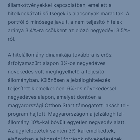
államkötvényekkel kapcsolatban, emellett a
hitelkockázati költségek is alacsonyak maradtak. A
portfólió minősége javult, a nem teljesítő hitelek
aránya 3,4%-ra csökkent az előző negyedévi 3,5%-
ról.
A hitelállomány dinamikája továbbra is erős:
árfolyamszűrt alapon 3%-os negyedéves
növekedés volt megfigyelhető a teljesítő
állományban. Különösen a jelzáloghitelezés
teljesített kiemelkedően, 6%-os növekedéssel
negyedéves alapon, amelyet döntően a
magyarországi Otthon Start támogatott lakáshitel-
program hajtott. Magyarországon a jelzáloghitel-
állomány 10%-kal bővült egyetlen negyedév alatt.
Az ügyfélbetétek szintén 3%-kal emelkedtek,
elsősorban a lakossági források növekedésének