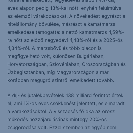
forintra emelkedett, negyedéves alapon 4%-kal,
éves alapon pedig 13%-kal nőtt, enyhén felülmúlva
az elemzői várakozásokat. A növekedést egyrészt a
hitelállomány bővülése, másrészt a kamatmarzs
emelkedése támogatta: a nettó kamatmarzs 4,59%-
ra nőtt az előző negyedévi 4,48%-ról és a 2025-ös
4,34%-ról. A marzsbővülés több piacon is
megfigyelhető volt, különösen Bulgáriában,
Horvátországban, Szlovéniában, Oroszországban és
Üzbegisztánban, míg Magyarországon a már
korábban megugró szintről emelkedett tovább.
A díj- és jutalékbevételek 138 milliárd forintot értek
el, ami 1%-os éves csökkenést jelentett, és elmaradt
a várakozásoktól. A visszaesés fő oka az orosz
működés hozzájárulásának mintegy 20%-os
zsugorodása volt. Ezzel szemben az egyéb nem