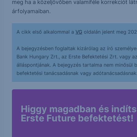
meg ha a közeljövőben valamiféle korrekciót l
árfolyamaiban.
A cikk első alkalommal a
VG
oldalán jelent meg 202
A bejegyzésben foglaltak kizárólag az író személye
Bank Hungary Zrt., az Erste Befektetési Zrt. vagy a
álláspontjának. A bejegyzés tartalma nem minősül bef
befektetési tanácsadásnak vagy adótanácsadásnak
Higgy magadban és indíts
Erste Future befektetést!