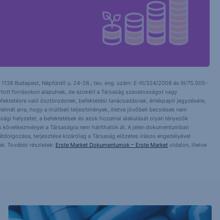
 1138 Budapest, Népfürdő u. 24-26.; tev. eng. szám: E-III/324/2008 és III/75.005-
artott forrásokon alapulnak, de azokért a Társaság szavatosságot vagy
fektetésre való ösztönzésnek, befektetési tanácsadásnak, értékpapír jegyzésére,
yelmét arra, hogy a múltbeli teljesítmények, illetve jövőbeli becslések nem
asági helyzetet, a befektetések és azok hozamai alakulását olyan tényezők
ntés következményei a Társaságra nem háríthatók át. A jelen dokumentumban
 átdolgozása, terjesztése kizárólag a Társaság előzetes írásos engedélyével
k. További részletek:
Erste Market Dokumentumok – Erste Market
oldalon, illetve