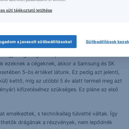
tása.
es süti tájékoztató letöltése
gy 12,85 milliárd dolláros beruházást, amely 2027
at fel a gyártás. A Micron pedig januárban
úrban is. Az USA-ban tipikusan tovább tart az
ogadom a javasolt sütibeállításokat
Sütibeállítások keze
el, mint az SK Hynix esetében. A piac is arra
vagy még magasabb profit. Utána akár a felére is
zük ezeknek a cégeknek, akkor a Samsung és SK
esetében 5-ös értéket látunk. Ez pedig azt jelenti,
ül) kettő, míg az utóbbi 5 év alatt termeli meg azt
vényár) kifizetéséhez szükséges. Ez pláne az első
 emelkedtek, s technikailag túlvetté váltak. Így
nthetők drágának a részvények, nem lepődnék