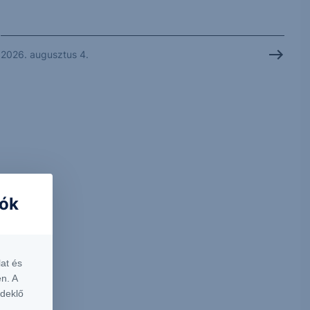
2026. augusztus 4.
iók
at és
n. A
rdeklő