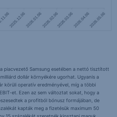
 a piacvezető Samsung esetében a nettó tisztított
milliárd dollár környékére ugorhat. Ugyanis a
ár körüli operatív eredményével, míg a többi
 EBIT-et. Ezen az sem változtat sokat, hogy a
észesedtek a profitból bónusz formájában, de
ázalékát kapták meg a fizetésük maximum 50
ny 15 százalékát szeretnék kiosztani maguk