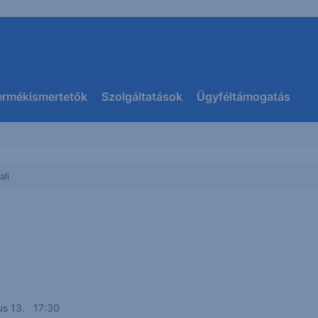
ermékismertetők
Szolgáltatások
Ügyféltámogatás
ali
us 13. 17:30