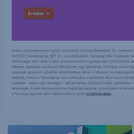
Érdekel
A jelen dokumentumban foglalt információk az Erste Befektetési Zrt. (székhely:
19/2002; tőzsdetagság: BÉT Zrt.; a továbbiakban: Társaság) által hitelesnek t
felelősséget nem vállal. A jelen dokumentumban foglaltak nem minősíthetők be
vételére, eladására vonatkozó felhívásnak vagy ajánlatnak. Felhívjuk szíves fig
nyújtanak garanciát a jövőbeli teljesítményre nézve. A tőkepiaci és makrogazd
alakítják, melyre a Társaságnak nincs befolyása, a befektető által hozott dö
foglaltak – teljes vagy részleges – felhasználása, többszörözése, publikálása,
lehetséges. A jelen dokumentumban foglaltak kiadásuk időpontjában érvényese
a Társaság ügyletek előtti tájékoztatásról szóló
hirdetményében
.