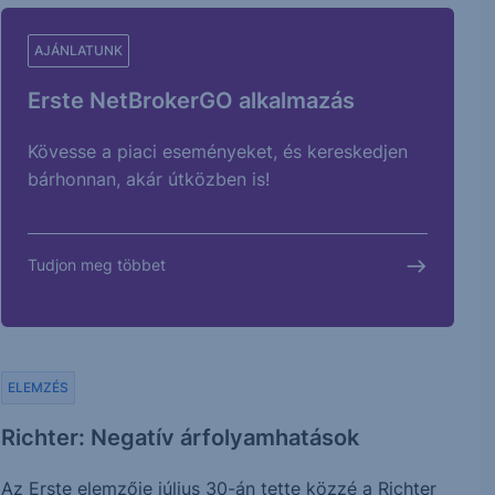
AJÁNLATUNK
Erste NetBrokerGO alkalmazás
Kövesse a piaci eseményeket, és kereskedjen
bárhonnan, akár útközben is!
Tudjon meg többet
ELEMZÉS
Richter: Negatív árfolyamhatások
Az Erste elemzője július 30-án tette közzé a Richter