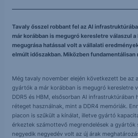
Tavaly ősszel robbant fel az AI infrastruktúrá
már korábban is megugró keresletre válaszul a k
megugrása hatással volt a vállalati eredmények
elmúlt időszakban. Miközben fundamentálisan m
Még tavaly november elején következett be az a 
gyártók a már korábban is megugró keresletre vá
DDR5 és HBM, elsősorban AI infrastruktúrában 
réteget használnak, mint a DDR4 memóriák. E
piacon is szűkült a kínálat, illetve gyártó kapa
érkeztek számottevő megrendelések a gyártók 
negyedik negyedév volt az új árak meghatározá