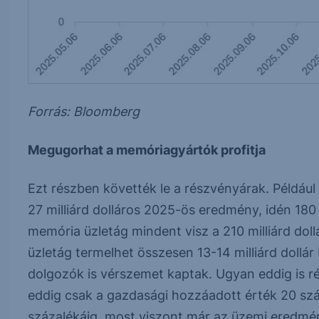
Forrás: Bloomberg
Megugorhat a memóriagyártók profitja
Ezt részben követték le a részvényárak. Például
27 milliárd dolláros 2025-ös eredmény, idén 180 
memória üzletág mindent visz a 210 milliárd doll
üzletág termelhet összesen 13-14 milliárd dollár
dolgozók is vérszemet kaptak. Ugyan eddig is r
eddig csak a gazdasági hozzáadott érték 20 sz
százalékáig, most viszont már az üzemi eredmé