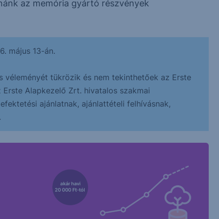
átnánk az memória gyártó részvények
6. május 13-án.
s véleményét tükrözik és nem tekinthetőek az Erste
z Erste Alapkezelő Zrt. hivatalos szakmai
ektetési ajánlatnak, ajánlattételi felhívásnak,
.