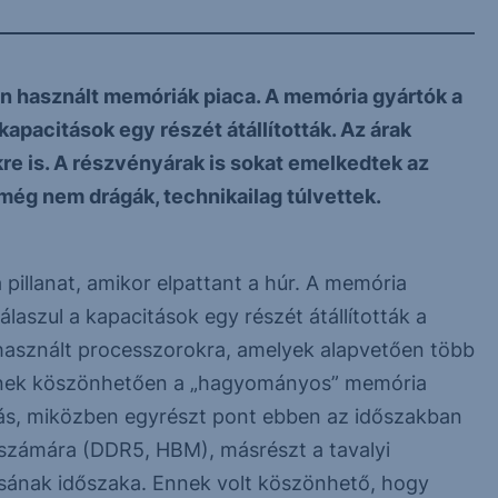
ban használt memóriák piaca. A memória gyártók a
apacitások egy részét átállították. Az árak
re is. A részvényárak is sokat emelkedtek az
ég nem drágák, technikailag túlvettek.
pillanat, amikor elpattant a húr. A memória
laszul a kapacitások egy részét átállították a
használt processzorokra, amelyek alapvetően több
nnek köszönhetően a „hagyományos” memória
citás, miközben egyrészt pont ebben az időszakban
számára (DDR5, HBM), másrészt a tavalyi
sának időszaka. Ennek volt köszönhető, hogy