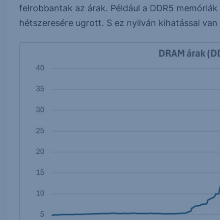
felrobbantak az árak. Például a DDR5 memóriák á
hétszeresére ugrott. S ez nyilván kihatással v