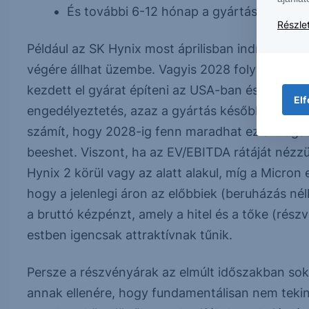
És további 6-12 hónap a gyártás felfutta
Részlet
Például az SK Hynix most áprilisban indított el e
végére állhat üzembe. Vagyis 2028 folyamán futh
kezdett el gyárat építeni az USA-ban és Szingap
Elf
engedélyeztetés, azaz a gyártás később indulhat 
számít, hogy 2028-ig fenn maradhat ez a magas 
beeshet. Viszont, ha az EV/EBITDA rátáját néz
Hynix 2 körül vagy az alatt alakul, míg a Micron 
hogy a jelenlegi áron az előbbiek (beruházás nélk
a bruttó kézpénzt, amely a hitel és a tőke (rész
estben igencsak attraktívnak tűnik.
Persze a részvényárak az elmúlt időszakban sokat
annak ellenére, hogy fundamentálisan nem teki