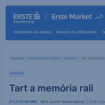
Elemzések és adatok
Keresés és árfolyamok
T
Kezdőlap
Elemzések és cikkek
Elemzés
Tart a memória r
ELEMZÉS
Tart a memória rali
|
ÖTLETGYÁR MINI
Miró József
Vezető elemző
2026. máj