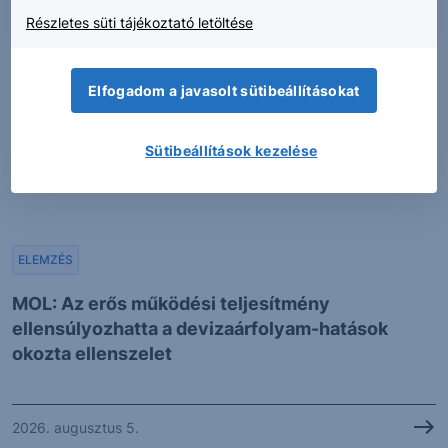
Részletes süti tájékoztató letöltése
Elfogadom a javasolt sütibeállításokat
Sütibeállítások kezelése
ELEMZÉS
MOL: Az erős működési teljesítmény
ellensúlyozhatta a devizaárfolyam-hatások
okozta ellenszelet
2026. augusztus 5.