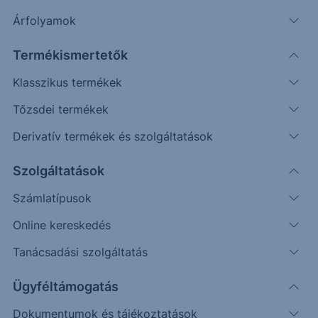
Árfolyamok
A Magyar Telekom ma tőzsdezárás után teszi közzé
2026. első negyedéves eredményét
.
Termékismertetők
Kapcsolódó termék
Klasszikus termékek
Tőzsdei termékek
Derivatív termékek és szolgáltatások
2790
Szolgáltatások
2780
Számlatípusok
2770
Online kereskedés
Tanácsadási szolgáltatás
2760
Ügyféltámogatás
2750
08:00
10:00
12:00
14:00
Dokumentumok és tájékoztatások