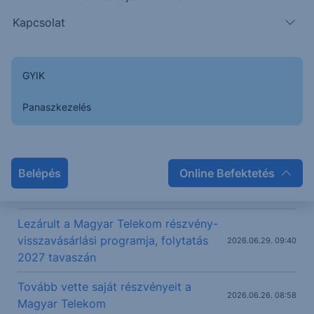
MTELEKOM
2 790
+0.79%
Kapcsolat
Kapcsolódó legutóbbi elemzések
GYIK
Ma jelent az MTel és az SPP
2026.08.05. 10:00
Panaszkezelés
Magyar Telekom: Stagnáló eredmény
várható az egyszeri bevételek hiánya
2026.08.03. 12:11
miatt
Belépés
Online Befektetés
Magyar Telekom: Megemelt célár
2026.07.30. 09:24
ellenére változatlanul tartásra ajánlva
Lezárult a Magyar Telekom részvény-
visszavásárlási programja, folytatás
2026.06.29. 09:40
2027 tavaszán
Tovább vette saját részvényeit a
2026.06.26. 08:58
Magyar Telekom