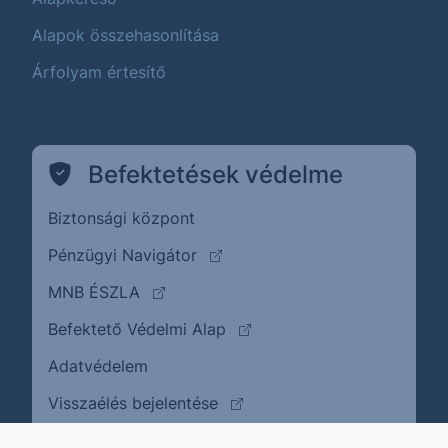
Alapok összehasonlítása
Árfolyam értesítő
Befektetések védelme
Biztonsági központ
(külső oldalra ugrik)
Pénzügyi Navigátor
(külső oldalra ugrik)
MNB ÉSZLA
(külső oldalra ugrik)
Befektető Védelmi Alap
Adatvédelem
(külső oldalra ugrik)
Visszaélés bejelentése