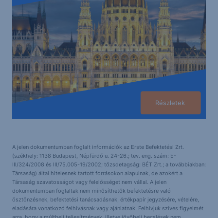
Részletek
A jelen dokumentumban foglalt információk az Erste Befektetési Zrt.
(székhely: 1138 Budapest, Népfürdő u. 24-26.; tev. eng. szám: E-
III/324/2008 és III/75.005-19/2002; tőzsdetagság: BÉT Zrt.; a továbbiakban:
Társaság) által hitelesnek tartott forrásokon alapulnak, de azokért a
Társaság szavatosságot vagy felelősséget nem vállal. A jelen
dokumentumban foglaltak nem minősíthetők befektetésre való
ösztönzésnek, befektetési tanácsadásnak, értékpapír jegyzésére, vételére,
eladására vonatkozó felhívásnak vagy ajánlatnak. Felhívjuk szíves figyelmét
arra, hogy a múltbeli teljesítmények, illetve jövőbeli becslések nem