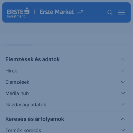
PIACI HÍREK
Elemzések és adatok
Ma jelent az MTel
Hírek
ERSTE REGGELI
Elemzések
|
2026. május 12. 09:23
Média hub
Gazdasági adatok
A Magyar Telekom ma tőzsdezárás után teszi
Keresés és árfolyamok
közzé 2026. első negyedéves eredményét.
Termék keresők