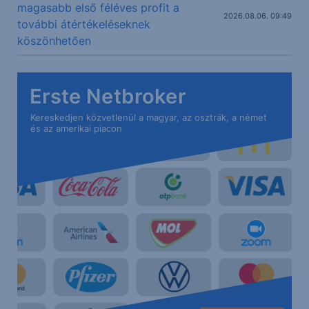
magasabb első féléves profit a
2026.08.06. 09:49
további átértékeléseknek
köszönhetően
Erste Netbroker
Kereskedjen közvetlenül a magyar, az osztrák, a német
és az amerikai piacon