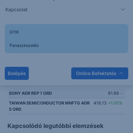
Kapcsolat
GYIK
Ez a grafikon jelenleg nem elérhető.
Panaszkezelés
Belépés
Online Befektetés
SONY ADR REP 1 ORD
81.66
-
TAIWAN SEMICONDUCTOR MNFTG ADR
418.13
+1.00%
5 ORD
Kapcsolódó legutóbbi elemzések