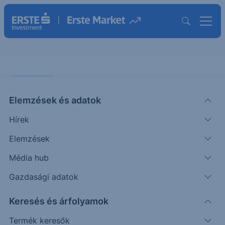
PIACI HÍREK
Elemzések és adatok
A világ legnagyobb
Hírek
chipgyártójával társul a Sony
Elemzések
ERSTE UZSONNA
Média hub
|
2026. május 11. 15:22
Gazdasági adatok
Keresés és árfolyamok
A Sony bejelentette, hogy közös vállalkozást indít
a TSMC-vel képérzékelő szenzorok fejlesztése és
Termék keresők