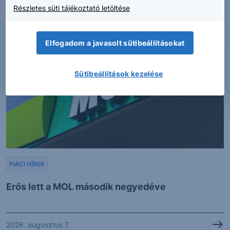
Részletes süti tájékoztató letöltése
Elfogadom a javasolt sütibeállításokat
Sütibeállítások kezelése
PIACI HÍREK
Erős lett a MOL második negyedéve
2026. augusztus 7.