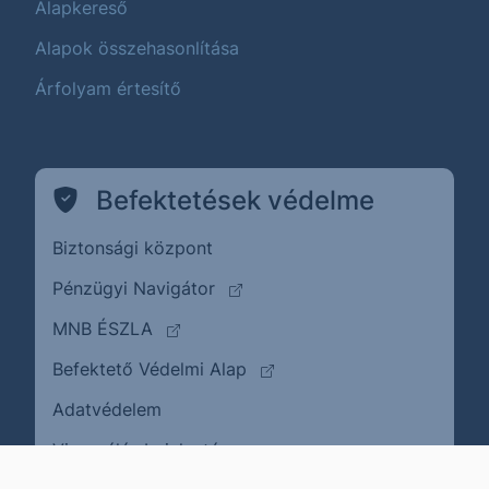
Alapkereső
Alapok összehasonlítása
Árfolyam értesítő
Befektetések védelme
Biztonsági központ
(külső oldalra ugrik)
Pénzügyi Navigátor
(külső oldalra ugrik)
MNB ÉSZLA
(külső oldalra ugrik)
Befektető Védelmi Alap
Adatvédelem
(külső oldalra ugrik)
Visszaélés bejelentése