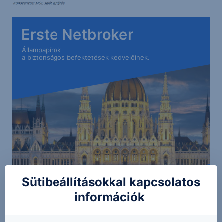
Erste Netbroker
Állampapírok
a biztonságos befektetések kedvelőinek.
Sütibeállításokkal kapcsolatos
információk
Részletek