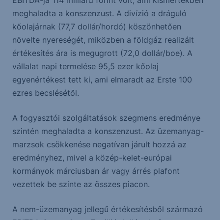
EBITDA-ja 114 milliárd forint volt, ami kismértékben
meghaladta a konszenzust. A divízió a dráguló
kőolajárnak (77,7 dollár/hordó) köszönhetően
növelte nyereségét, miközben a földgáz realizált
értékesítés ára is megugrott (72,0 dollár/boe). A
vállalat napi termelése 95,5 ezer kőolaj
egyenértékest tett ki, ami elmaradt az Erste 100
ezres becslésétől.
A fogyasztói szolgáltatások szegmens eredménye
szintén meghaladta a konszenzust. Az üzemanyag-
marzsok csökkenése negatívan járult hozzá az
eredményhez, mivel a közép-kelet-európai
kormányok márciusban ár vagy árrés plafont
vezettek be szinte az összes piacon.
A nem-üzemanyag jellegű értékesítésből származó