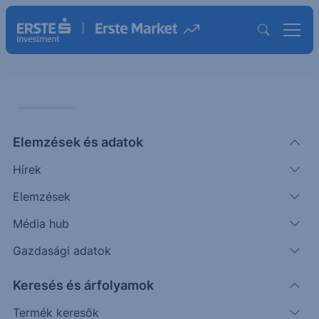
PIACI HÍREK
Elemzések és adatok
A MOL 2026 első negyedéves
Hírek
eredménye elmaradt a
várakozásoktól
Elemzések
Média hub
ERSTE REGGELI
Gazdasági adatok
|
2026. május 8. 09:33
Keresés és árfolyamok
Termék keresők
Az Erste szektorelemzője május 8-án tette közzé