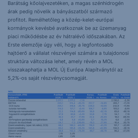
Barátság kőolajvezetéken, a magas szénhidrogén
árak pedig növelik a bányászatból származó
profitot. Remélhetőleg a közép-kelet-európai
kormányok kevésbé avatkoznak be az üzemanyag
piaci működésbe az év hátralévő időszakában. Az
Erste elemzője úgy véli, hogy a legfontosabb
hajtóerő a vállalat részvényei számára a tulajdonosi
struktúra változása lehet, amely révén a MOL
visszakaphatja a MOL Új Európa Alapítványtól az
5,2%-os saját részvénycsomagját.