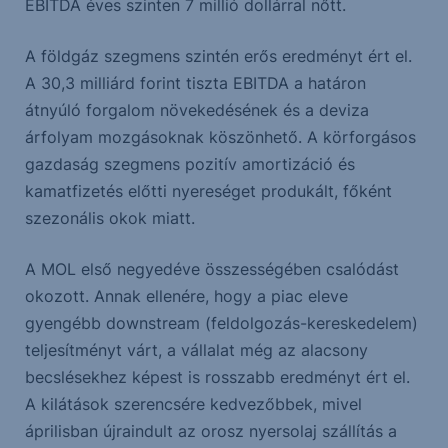
EBITDA éves szinten 7 millió dollárral nőtt.
A földgáz szegmens szintén erős eredményt ért el.
A 30,3 milliárd forint tiszta EBITDA a határon
átnyúló forgalom növekedésének és a deviza
árfolyam mozgásoknak köszönhető. A körforgásos
gazdaság szegmens pozitív amortizáció és
kamatfizetés előtti nyereséget produkált, főként
szezonális okok miatt.
A MOL első negyedéve összességében csalódást
okozott. Annak ellenére, hogy a piac eleve
gyengébb downstream (feldolgozás-kereskedelem)
teljesítményt várt, a vállalat még az alacsony
becslésekhez képest is rosszabb eredményt ért el.
A kilátások szerencsére kedvezőbbek, mivel
áprilisban újraindult az orosz nyersolaj szállítás a