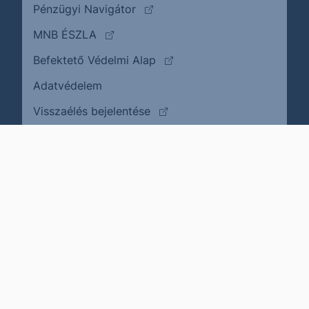
(külső oldalra ugrik)
Pénzügyi Navigátor
(külső oldalra ugrik)
MNB ÉSZLA
(külső oldalra ugrik)
Befektető Védelmi Alap
Adatvédelem
(külső oldalra ugrik)
Visszaélés bejelentése
Karrier