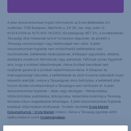
A jelen dokumentumban foglalt információk az Erste Befektetési Zrt.
(székhely: 1138 Budapest, Népfürdő u. 24-26.; tev. eng. szám: E-
III/324/2008 és III/75.005-19/2002; tőzsdetagság: BÉT Zrt.; a továbbiakban:
Társaság) által hitelesnek tartott forrásokon alapulnak, de azokért a
Társaság szavatosságot vagy felelősséget nem vállal. A jelen
dokumentumban foglaltak nem minősíthetők befektetésre való
ösztönzésnek, befektetési tanácsadásnak, értékpapír jegyzésére, vételére,
eladására vonatkozó felhívásnak vagy ajánlatnak. Felhívjuk szíves figyelmét
arra, hogy a múltbeli teljesítmények, illetve jövőbeli becslések nem
nyújtanak garanciát a jövőbeli teljesítményre nézve. A tőkepiaci és
makrogazdasági helyzetet, a befektetések és azok hozamai alakulását olyan
tényezők alakítják, melyre a Társaságnak nincs befolyása, a befektető által
hozott döntés következményei a Társaságra nem háríthatók át. A jelen
dokumentumban foglaltak – teljes vagy részleges – felhasználása,
többszörözése, publikálása, átdolgozása, terjesztése kizárólag a Társaság
előzetes írásos engedélyével lehetséges. A jelen dokumentumban foglaltak
kiadásuk időpontjában érvényesek. További részletek:
Erste Market
Dokumentumok – Erste Market
oldalon, illetve a Társaság ügyletek előtti
tájékoztatásról szóló
hirdetményében
.