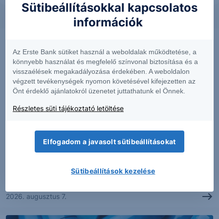
Sütibeállításokkal kapcsolatos
információk
Az Erste Bank sütiket használ a weboldalak működtetése, a
könnyebb használat és megfelelő színvonal biztosítása és a
visszaélések megakadályozása érdekében. A weboldalon
végzett tevékenységek nyomon követésével kifejezetten az
Önt érdeklő ajánlatokról üzenetet juttathatunk el Önnek.
Részletes süti tájékoztató letöltése
PIACI HÍREK
Elfogadom a javasolt sütibeállításokat
Erős lett a MOL második negyedéve
Sütibeállítások kezelése
2026. augusztus 7.