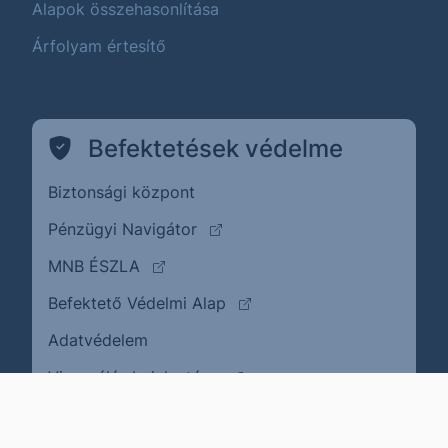
Alapok összehasonlítása
Árfolyam értesítő
Befektetések védelme
Biztonsági központ
(külső oldalra ugrik)
Pénzügyi Navigátor
(külső oldalra ugrik)
MNB ÉSZLA
(külső oldalra ugrik)
Befektető Védelmi Alap
Adatvédelem
(külső oldalra ugrik)
Visszaélés bejelentése