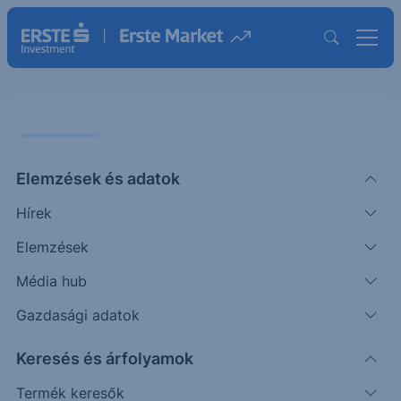
PIACI HÍREK
Elemzések és adatok
Az AI-ra hivatkozva bocsátották
Hírek
el a legtöbb dolgozót az USA-ban
Elemzések
ERSTE UZSONNA
Média hub
|
2026. május 7. 15:31
Gazdasági adatok
Keresés és árfolyamok
Az amerikai munkáltatók áprilisban 83.387
munkahely megszüntetését jelentették be. Ez a
Termék keresők