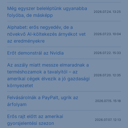
Még egyszer beleléptünk ugyanabba
2026.07.24. 13:25
folyóba, de másképp
Alphabet: erős negyedév, de a
növekvő AI-költekezés árnyékot vet
2026.07.23. 10:04
az eredményekre
Erőt demonstrál az Nvidia
2026.07.22. 15:33
Az aszály miatt messze elmaradnak a
terméshozamok a tavalyitól – az
2026.07.20. 12:35
amerikai cégek élvezik a jó gazdasági
környezetet
Felvásárolnák a PayPalt, ugrik az
2026.07.15. 15:18
árfolyam
Erős rajt előtt az amerikai
2026.07.07. 12:13
gyorsjelentési szezon