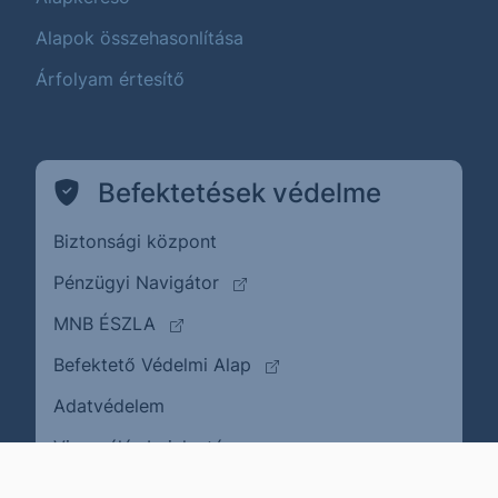
Alapok összehasonlítása
Árfolyam értesítő
Befektetések védelme
Biztonsági központ
(külső oldalra ugrik)
Pénzügyi Navigátor
(külső oldalra ugrik)
MNB ÉSZLA
(külső oldalra ugrik)
Befektető Védelmi Alap
Adatvédelem
(külső oldalra ugrik)
Visszaélés bejelentése