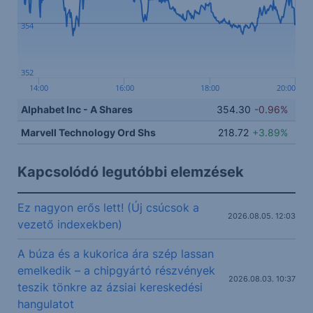
354
352
14:00
16:00
18:00
20:00
Alphabet Inc - A Shares
354.30
-0.96%
Marvell Technology Ord Shs
218.72
+3.89%
Kapcsolódó legutóbbi elemzések
Ez nagyon erős lett! (Új csúcsok a
2026.08.05. 12:03
vezető indexekben)
A búza és a kukorica ára szép lassan
emelkedik – a chipgyártó részvények
2026.08.03. 10:37
teszik tönkre az ázsiai kereskedési
hangulatot