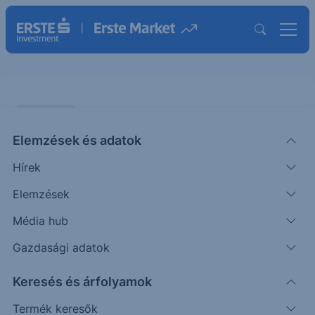
PIACI HÍREK
Elemzések és adatok
Közös chipet fejlesztene az
Hírek
Alphabet és a Marvell
Elemzések
ERSTE TÍZÓRAI
Média hub
|
2026. április 20. 09:32
Gazdasági adatok
Keresés és árfolyamok
Sajtóértesülések szerint a Google anyavállalata
tárgyalásokat folytat a Marvell Technology-val két
Termék keresők