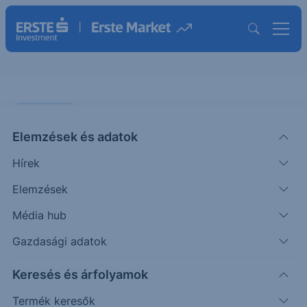
PIACI HÍREK
Elemzések és adatok
Erős marzsok az Infineonnál
Hírek
ERSTE TÍZÓRAI
Elemzések
|
2026. február 4. 10:28
Média hub
Gazdasági adatok
Az első pénzügyi negyedévben 7%-os növekedést
Keresés és árfolyamok
felmutatva 3,66 milliárd eurós árbevételt ért el az
Infineon, enyhén felülteljesítve a 3,62 milliárdos
Termék keresők