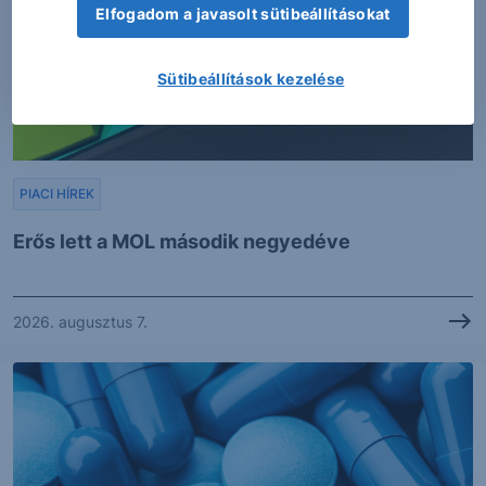
Elfogadom a javasolt sütibeállításokat
Sütibeállítások kezelése
PIACI HÍREK
Erős lett a MOL második negyedéve
2026. augusztus 7.