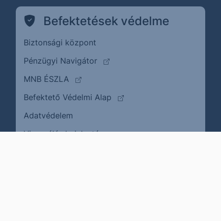
Befektetések védelme
Biztonsági központ
(külső oldalra ugrik)
Pénzügyi Navigátor
(külső oldalra ugrik)
MNB ÉSZLA
(külső oldalra ugrik)
Befektető Védelmi Alap
Adatvédelem
(külső oldalra ugrik)
Visszaélés bejelentése