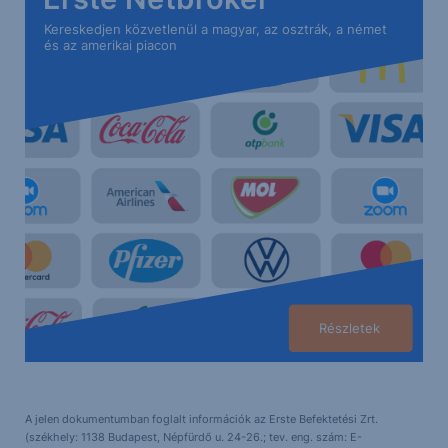
Kereskedjen közvetlenül a magyar, az osztrák, a német
és az amerikai piacon
Részletek
A jelen dokumentumban foglalt információk az Erste Befektetési Zrt.
(székhely: 1138 Budapest, Népfürdő u. 24-26.; tev. eng. szám: E-