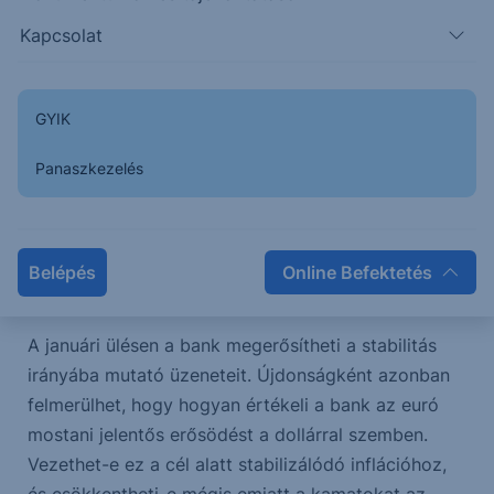
Kapcsolat
Korábban a decemberi ülésen Lagarde elnök
elmondta, hogy az EKB vezetése megfelelőnek és
fenntarthatónak gondolja a jelenlegi
GYIK
kamatkörnyezetet. A növekedési kilátások alakulása
és a célhoz közeli inflációs pálya pedig abba az
Panaszkezelés
irányba mutatnak, hogy belátható időn belül nem is
lesz változás az EKB irányadó kamataiban. A piaci
árazások is stabil kamatokkal számolnak 2026
Belépés
Online Befektetés
végéig.
A januári ülésen a bank megerősítheti a stabilitás
irányába mutató üzeneteit. Újdonságként azonban
felmerülhet, hogy hogyan értékeli a bank az euró
mostani jelentős erősödést a dollárral szemben.
Vezethet-e ez a cél alatt stabilizálódó inflációhoz,