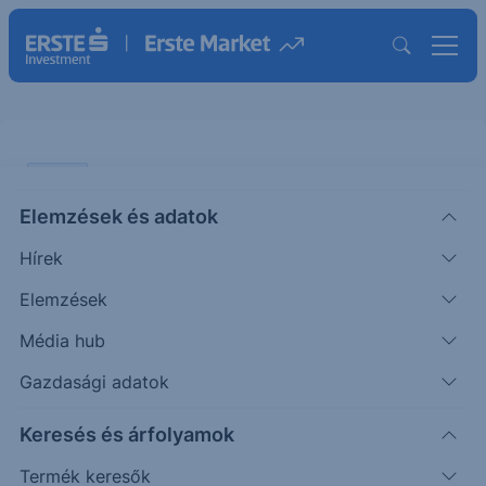
SZTORI
Elemzések és adatok
A fogyasztói infláció alakulása az
Hírek
Eurózónában
Elemzések
A HÉT ÁBRÁJA
Média hub
|
2026. február 2. 13:34
Gazdasági adatok
Keresés és árfolyamok
A héten Európában az EKB kamatdöntő ülésére
fókuszálhatnak a befektetők csütörtökön. Előtte
Termék keresők