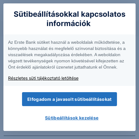
Sütibeállításokkal kapcsolatos
információk
Az Erste Bank sütiket használ a weboldalak működtetése, a
könnyebb használat és megfelelő színvonal biztosítása és a
visszaélések megakadályozása érdekében. A weboldalon
végzett tevékenységek nyomon követésével kifejezetten az
Önt érdeklő ajánlatokról üzenetet juttathatunk el Önnek.
Részletes süti tájékoztató letöltése
Elfogadom a javasolt sütibeállításokat
PIACI HÍREK
Sütibeállítások kezelése
Erős lett a MOL második negyedéve