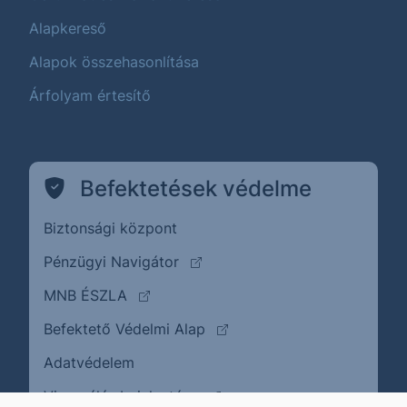
Alapkereső
Alapok összehasonlítása
Árfolyam értesítő
Befektetések védelme
Biztonsági központ
(külső oldalra ugrik)
Pénzügyi Navigátor
(külső oldalra ugrik)
MNB ÉSZLA
(külső oldalra ugrik)
Befektető Védelmi Alap
Adatvédelem
(külső oldalra ugrik)
Visszaélés bejelentése