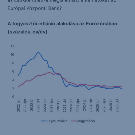
és csökkentheti-e mégis emiatt a kamatokat az
Európai Központi Bank?
A fogyasztói infláció alakulása az Eurózónában
(százalék, év/év)