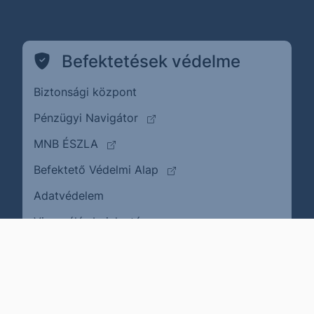
Befektetések védelme
Biztonsági központ
(külső oldalra ugrik)
Pénzügyi Navigátor
(külső oldalra ugrik)
MNB ÉSZLA
(külső oldalra ugrik)
Befektető Védelmi Alap
Adatvédelem
(külső oldalra ugrik)
Visszaélés bejelentése