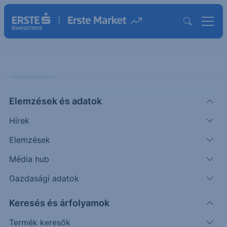
PIACI HÍREK
Elemzések és adatok
Pezsgőbontás a PayPalnál
Hírek
ERSTE UZSONNA
Elemzések
|
2025. október 28. 15:02
Média hub
Gazdasági adatok
A PayPal bejelentette, hogy a virtuális tárca
Keresés és árfolyamok
használatával 2026-tól kezdve közvetlenül a
ChatGPT-n belül is lebonyolíthatják a felhasználók
Termék keresők