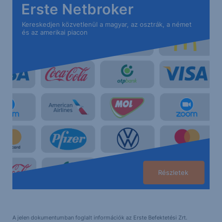
Erste Netbroker
Kereskedjen közvetlenül a magyar, az osztrák, a német
és az amerikai piacon
Részletek
A jelen dokumentumban foglalt információk az Erste Befektetési Zrt.