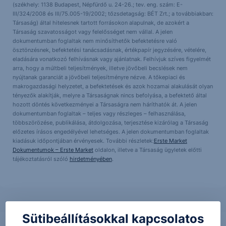
(székhely: 1138 Budapest, Népfürdő u. 24-26.; tev. eng. szám: E-
III/324/2008 és III/75.005-19/2002; tőzsdetagság: BÉT Zrt.; a továbbiakban:
Társaság) által hitelesnek tartott forrásokon alapulnak, de azokért a
Társaság szavatosságot vagy felelősséget nem vállal. A jelen
dokumentumban foglaltak nem minősíthetők befektetésre való
ösztönzésnek, befektetési tanácsadásnak, értékpapír jegyzésére, vételére,
eladására vonatkozó felhívásnak vagy ajánlatnak. Felhívjuk szíves figyelmét
arra, hogy a múltbeli teljesítmények, illetve jövőbeli becslések nem
nyújtanak garanciát a jövőbeli teljesítményre nézve. A tőkepiaci és
makrogazdasági helyzetet, a befektetések és azok hozamai alakulását olyan
tényezők alakítják, melyre a Társaságnak nincs befolyása, a befektető által
hozott döntés következményei a Társaságra nem háríthatók át. A jelen
dokumentumban foglaltak – teljes vagy részleges – felhasználása,
többszörözése, publikálása, átdolgozása, terjesztése kizárólag a Társaság
előzetes írásos engedélyével lehetséges. A jelen dokumentumban foglaltak
kiadásuk időpontjában érvényesek. További részletek:
Erste Market
Dokumentumok – Erste Market
oldalon, illetve a Társaság ügyletek előtti
tájékoztatásról szóló
hirdetményében
.
Sütibeállításokkal kapcsolatos