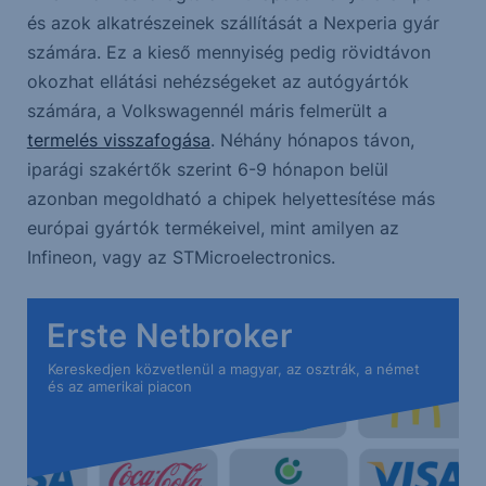
és azok alkatrészeinek szállítását a Nexperia gyár
számára. Ez a kieső mennyiség pedig rövidtávon
okozhat ellátási nehézségeket az autógyártók
számára, a Volkswagennél máris felmerült a
termelés visszafogása
. Néhány hónapos távon,
iparági szakértők szerint 6-9 hónapon belül
azonban megoldható a chipek helyettesítése más
európai gyártók termékeivel, mint amilyen az
Infineon, vagy az STMicroelectronics.
Erste Netbroker
Kereskedjen közvetlenül a magyar, az osztrák, a német
és az amerikai piacon