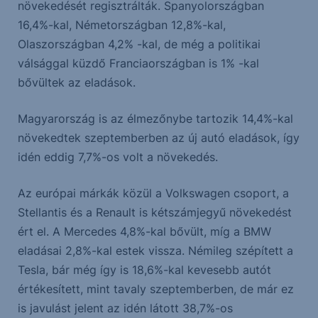
növekedését regisztrálták. Spanyolországban
16,4%-kal, Németországban 12,8%-kal,
Olaszországban 4,2% -kal, de még a politikai
válsággal küzdő Franciaországban is 1% -kal
bővültek az eladások.
Magyarország is az élmezőnybe tartozik 14,4%-kal
növekedtek szeptemberben az új autó eladások, így
idén eddig 7,7%-os volt a növekedés.
Az európai márkák közül a Volkswagen csoport, a
Stellantis és a Renault is kétszámjegyű növekedést
ért el. A Mercedes 4,8%-kal bővült, míg a BMW
eladásai 2,8%-kal estek vissza. Némileg szépített a
Tesla, bár még így is 18,6%-kal kevesebb autót
értékesített, mint tavaly szeptemberben, de már ez
is javulást jelent az idén látott 38,7%-os