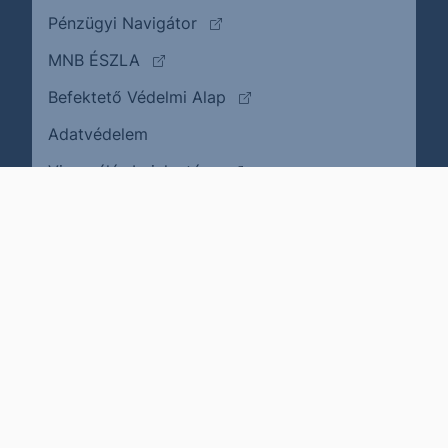
(külső oldalra ugrik)
Pénzügyi Navigátor
(külső oldalra ugrik)
MNB ÉSZLA
(külső oldalra ugrik)
Befektető Védelmi Alap
Adatvédelem
(külső oldalra ugrik)
Visszaélés bejelentése
Karrier