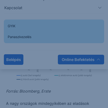
legmagasabb érték, köszönhetően annak, hogy
Kapcsolat
eladásaik év/év alapon 20%-kal bővültek.
GYIK
Panaszkezelés
Belépés
Online Befektetés
Forrás: Bloomberg, Erste
A nagy országok mindegyikében az eladások