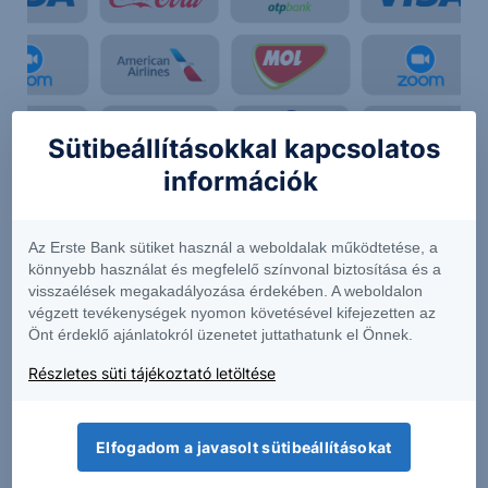
Sütibeállításokkal kapcsolatos
információk
Részletek
Az Erste Bank sütiket használ a weboldalak működtetése, a
könnyebb használat és megfelelő színvonal biztosítása és a
visszaélések megakadályozása érdekében. A weboldalon
A jelen dokumentumban foglalt információk az Erste Befektetési Zrt.
végzett tevékenységek nyomon követésével kifejezetten az
(székhely: 1138 Budapest, Népfürdő u. 24-26.; tev. eng. szám: E-
Önt érdeklő ajánlatokról üzenetet juttathatunk el Önnek.
III/324/2008 és III/75.005-19/2002; tőzsdetagság: BÉT Zrt.; a továbbiakban:
Társaság) által hitelesnek tartott forrásokon alapulnak, de azokért a
Részletes süti tájékoztató letöltése
Társaság szavatosságot vagy felelősséget nem vállal. A jelen
dokumentumban foglaltak nem minősíthetők befektetésre való
ösztönzésnek, befektetési tanácsadásnak, értékpapír jegyzésére, vételére,
eladására vonatkozó felhívásnak vagy ajánlatnak. Felhívjuk szíves figyelmét
Elfogadom a javasolt sütibeállításokat
arra, hogy a múltbeli teljesítmények, illetve jövőbeli becslések nem
nyújtanak garanciát a jövőbeli teljesítményre nézve. A tőkepiaci és