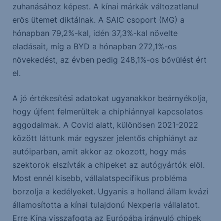
zuhanásához képest. A kínai márkák változatlanul
erős ütemet diktálnak. A SAIC csoport (MG) a
hónapban 79,2%-kal, idén 37,3%-kal növelte
eladásait, míg a BYD a hónapban 272,1%-os
növekedést, az évben pedig 248,1%-os bővülést ért
el.
A jó értékesítési adatokat ugyanakkor beárnyékolja,
hogy újfent felmerültek a chiphiánnyal kapcsolatos
aggodalmak. A Covid alatt, különösen 2021-2022
között láttunk már egyszer jelentős chiphiányt az
autóiparban, amit akkor az okozott, hogy más
szektorok elszívták a chipeket az autógyártók elől.
Most ennél kisebb, vállalatspecifikus probléma
borzolja a kedélyeket. Ugyanis a holland állam kvázi
államosította a kínai tulajdonú Nexperia vállalatot.
Erre Kína visszafogta az Európába irányuló chipek