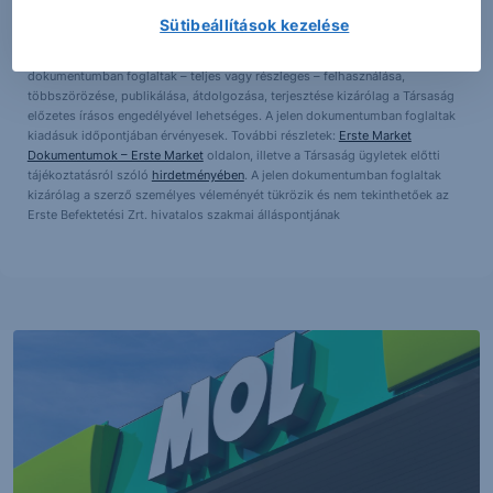
makrogazdasági helyzetet, a befektetések és azok hozamai alakulását olyan
Sütibeállítások kezelése
tényezők alakítják, melyre a Társaságnak nincs befolyása, a befektető által
hozott döntés következményei a Társaságra nem háríthatók át. A jelen
dokumentumban foglaltak – teljes vagy részleges – felhasználása,
többszörözése, publikálása, átdolgozása, terjesztése kizárólag a Társaság
előzetes írásos engedélyével lehetséges. A jelen dokumentumban foglaltak
kiadásuk időpontjában érvényesek. További részletek:
Erste Market
Dokumentumok – Erste Market
oldalon, illetve a Társaság ügyletek előtti
tájékoztatásról szóló
hirdetményében
. A jelen dokumentumban foglaltak
kizárólag a szerző személyes véleményét tükrözik és nem tekinthetőek az
Erste Befektetési Zrt. hivatalos szakmai álláspontjának