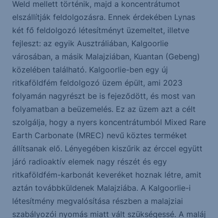
Weld mellett történik, majd a koncentrátumot
elszállítják feldolgozásra. Ennek érdekében Lynas
két fő feldolgozó létesítményt üzemeltet, illetve
fejleszt: az egyik Ausztráliában, Kalgoorlie
városában, a másik Malajziában, Kuantan (Gebeng)
közelében található. Kalgoorlie-ben egy új
ritkaföldfém feldolgozó üzem épült, ami 2023
folyamán nagyrészt be is fejeződött, és most van
folyamatban a beüzemelés. Ez az üzem azt a célt
szolgálja, hogy a nyers koncentrátumból Mixed Rare
Earth Carbonate (MREC) nevű köztes terméket
állítsanak elő. Lényegében kiszűrik az érccel együtt
járó radioaktív elemek nagy részét és egy
ritkaföldfém-karbonát keveréket hoznak létre, amit
aztán továbbküldenek Malajziába. A Kalgoorlie-i
létesítmény megvalósítása részben a malajziai
szabályozói nyomás miatt vált szükségessé. A maláj