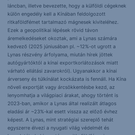
láncban, illetve bevezette, hogy a külföldi cégeknek
külön engedély kell a Kínában feldolgozott
ritkaföldfémet tartalmazó mágnesek kiviteléhez.
Ezek a geopolitikai lépések rövid távon
áremelkedéseket okoztak, ami a Lynas számára
kedvező (2025 júniusában pl. ~12%-ot ugrott a
Lynas részvény árfolyama, miután hírek jöttek
autógyártóktól a kínai exportkorlátozások miatt
várható ellátási zavarokról). Ugyanakkor a kínai
árverseny és túlkínálat kockázata is fennáll. Ha Kína
növeli exportját vagy árcsökkentésbe kezd, az
lenyomhatja a világpiaci árakat, ahogy történt is
2023-ban, amikor a Lynas által realizált átlagos
eladási ár ~23%-kal esett vissza az előző évhez
képest. A Lynas, mint stratégiai szereplő tehát
egyszerre élvezi a nyugati világ védelmét és