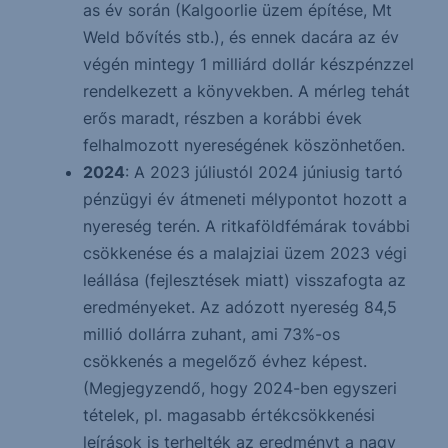
as év során (Kalgoorlie üzem építése, Mt
Weld bővítés stb.), és ennek dacára az év
végén mintegy 1 milliárd dollár készpénzzel
rendelkezett a könyvekben. A mérleg tehát
erős maradt, részben a korábbi évek
felhalmozott nyereségének köszönhetően.
2024
: A 2023 júliustól 2024 júniusig tartó
pénzügyi év átmeneti mélypontot hozott a
nyereség terén. A ritkaföldfémárak további
csökkenése és a malajziai üzem 2023 végi
leállása (fejlesztések miatt) visszafogta az
eredményeket. Az adózott nyereség 84,5
millió dollárra zuhant, ami 73%-os
csökkenés a megelőző évhez képest.
(Megjegyzendő, hogy 2024-ben egyszeri
tételek, pl. magasabb értékcsökkenési
leírások is terhelték az eredményt a nagy