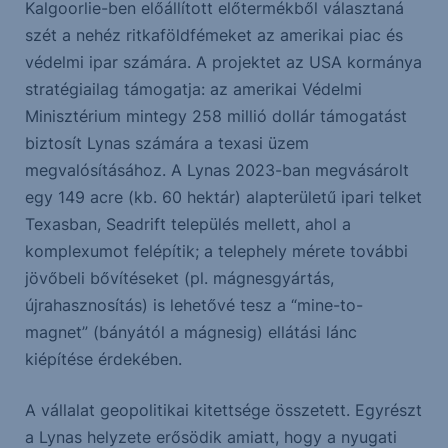
Kalgoorlie-ben előállított előtermékből választaná
szét a nehéz ritkaföldfémeket az amerikai piac és
védelmi ipar számára. A projektet az USA kormánya
stratégiailag támogatja: az amerikai Védelmi
Minisztérium mintegy 258 millió dollár támogatást
biztosít Lynas számára a texasi üzem
megvalósításához. A Lynas 2023-ban megvásárolt
egy 149 acre (kb. 60 hektár) alapterületű ipari telket
Texasban, Seadrift település mellett, ahol a
komplexumot felépítik; a telephely mérete további
jövőbeli bővítéseket (pl. mágnesgyártás,
újrahasznosítás) is lehetővé tesz a “mine-to-
magnet” (bányától a mágnesig) ellátási lánc
kiépítése érdekében.
A vállalat geopolitikai kitettsége összetett. Egyrészt
a Lynas helyzete erősödik amiatt, hogy a nyugati