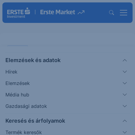
ELEMZÉS
Elemzések és adatok
Lynas: az ausztrál ritkaföldfém
Hírek
sztárrészvény
Elemzések
ÖTLETGYÁR MINI
Média hub
Pletser
Olaj- és gázipari
2025. október
|
Tamás
elemző
27. 15:48
Gazdasági adatok
Keresés és árfolyamok
A cikk társszerzője: Magyari Gáspár, az ErStep
Termék keresők