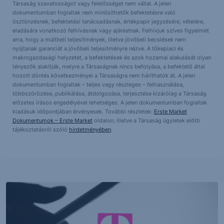
Társaság szavatosságot vagy felelősséget nem vállal. A jelen
dokumentumban foglaltak nem minősíthetők befektetésre való
ösztönzésnek, befektetési tanácsadásnak, értékpapír jegyzésére, vételére,
eladására vonatkozó felhívásnak vagy ajánlatnak. Felhívjuk szíves figyelmét
arra, hogy a múltbeli teljesítmények, illetve jövőbeli becslések nem
nyújtanak garanciát a jövőbeli teljesítményre nézve. A tőkepiaci és
makrogazdasági helyzetet, a befektetések és azok hozamai alakulását olyan
tényezők alakítják, melyre a Társaságnak nincs befolyása, a befektető által
hozott döntés következményei a Társaságra nem háríthatók át. A jelen
dokumentumban foglaltak – teljes vagy részleges – felhasználása,
többszörözése, publikálása, átdolgozása, terjesztése kizárólag a Társaság
előzetes írásos engedélyével lehetséges. A jelen dokumentumban foglaltak
kiadásuk időpontjában érvényesek. További részletek:
Erste Market
Dokumentumok – Erste Market
oldalon, illetve a Társaság ügyletek előtti
tájékoztatásról szóló
hirdetményében
.