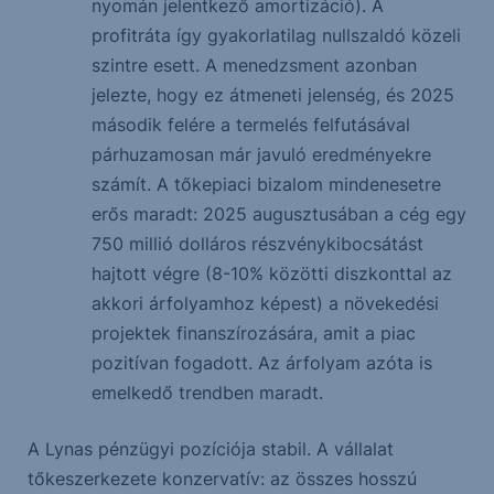
nyomán jelentkező amortizáció). A
profitráta így gyakorlatilag nullszaldó közeli
szintre esett. A menedzsment azonban
jelezte, hogy ez átmeneti jelenség, és 2025
második felére a termelés felfutásával
párhuzamosan már javuló eredményekre
számít. A tőkepiaci bizalom mindenesetre
erős maradt: 2025 augusztusában a cég egy
750 millió dolláros részvénykibocsátást
hajtott végre (8-10% közötti diszkonttal az
akkori árfolyamhoz képest) a növekedési
projektek finanszírozására, amit a piac
pozitívan fogadott. Az árfolyam azóta is
emelkedő trendben maradt.
A Lynas pénzügyi pozíciója stabil. A vállalat
tőkeszerkezete konzervatív: az összes hosszú