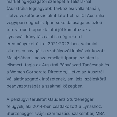
marketing-igazgatói szerepet a Telstra-nál
(Ausztrália legnagyobb távközlési vállalatánál),
illetve vezetői pozíciókat látott el az ICI Australia
vegyipari cégnél is. Ipari sokoldalúsága és üzleti
turn-around tapasztalatai jól kamatoztak a
Lynasnál. Irányítása alatt a cég rekord
eredményeket ért el 2021-2022-ben, valamint
sikeresen navigált a szabályozói kihívások között
Malajziában. Lacaze emellett iparági szinten is
elismert, tagja az Ausztrál Bányászati Tanácsnak és
a Women Corporate Directors, illetve az Ausztrál
Vállalatigazgatók Intézetének, ami jelzi széleskörű
beágyazottságát a szakmai közegben.
A pénzügyi területet Gaudenz Sturzenegger
felügyeli, aki 2014-ben csatlakozott a Lynashoz.
Sturzenegger svájci származású szakember, MBA