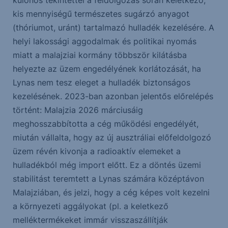
különös tekintettel a feldolgozás során keletkező,
kis mennyiségű természetes sugárzó anyagot
(thóriumot, uránt) tartalmazó hulladék kezelésére. A
helyi lakossági aggodalmak és politikai nyomás
miatt a malajziai kormány többször kilátásba
helyezte az üzem engedélyének korlátozását, ha
Lynas nem tesz eleget a hulladék biztonságos
kezelésének. 2023-ban azonban jelentős előrelépés
történt: Malajzia 2026 márciusáig
meghosszabbította a cég működési engedélyét,
miután vállalta, hogy az új ausztráliai előfeldolgozó
üzem révén kivonja a radioaktív elemeket a
hulladékból még import előtt. Ez a döntés üzemi
stabilitást teremtett a Lynas számára középtávon
Malajziában, és jelzi, hogy a cég képes volt kezelni
a környezeti aggályokat (pl. a keletkező
melléktermékeket immár visszaszállítják