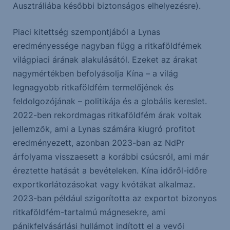
Ausztráliába későbbi biztonságos elhelyezésre).
Piaci kitettség szempontjából a Lynas
eredményessége nagyban függ a ritkaföldfémek
világpiaci árának alakulásától. Ezeket az árakat
nagymértékben befolyásolja Kína – a világ
legnagyobb ritkaföldfém termelőjének és
feldolgozójának – politikája és a globális kereslet.
2022-ben rekordmagas ritkaföldfém árak voltak
jellemzők, ami a Lynas számára kiugró profitot
eredményezett, azonban 2023-ban az NdPr
árfolyama visszaesett a korábbi csúcsról, ami már
éreztette hatását a bevételeken. Kína időről-időre
exportkorlátozásokat vagy kvótákat alkalmaz.
2023-ban például szigorította az exportot bizonyos
ritkaföldfém-tartalmú mágnesekre, ami
pánikfelvásárlási hullámot indított el a vevői