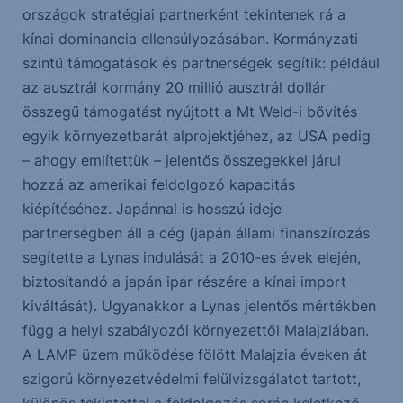
országok stratégiai partnerként tekintenek rá a
kínai dominancia ellensúlyozásában. Kormányzati
szintű támogatások és partnerségek segítik: például
az ausztrál kormány 20 millió ausztrál dollár
összegű támogatást nyújtott a Mt Weld-i bővítés
egyik környezetbarát alprojektjéhez, az USA pedig
– ahogy említettük – jelentős összegekkel járul
hozzá az amerikai feldolgozó kapacitás
kiépítéséhez. Japánnal is hosszú ideje
partnerségben áll a cég (japán állami finanszírozás
segítette a Lynas indulását a 2010-es évek elején,
biztosítandó a japán ipar részére a kínai import
kiváltását). Ugyanakkor a Lynas jelentős mértékben
függ a helyi szabályozói környezettől Malajziában.
A LAMP üzem működése fölött Malajzia éveken át
szigorú környezetvédelmi felülvizsgálatot tartott,