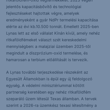
ritkaföldfém-oxid végtermékeket. 2023 végén
jelentős kapacitásbővítő és technológiai
fejlesztéseket hajtottak végre, amelyek
eredményeként a gyár NdPr termelési kapacitása
elérte az évi kb.10.500 tonnát. Emellett 2025-ben
Lynas lett az első vállalat Kínán kívül, amely nehéz
ritkaföldfémeket választ szét kereskedelmi
mennyiségben: a malajziai üzemben 2025-től
megindult a diszprózium-oxid termelése, és
hamarosan a terbium előállítását is tervezik.
A Lynas további terjeszkedése részeként az
Egyesült Államokban is épül egy új feldolgozó
egység. A védelmi minisztériummal kötött
partnerség keretében egy nehéz ritkaföldfém
szeparáló üzem létesül Texas államban. A tervek
szerint a 2026-ra üzemkész texasi létesítmény a