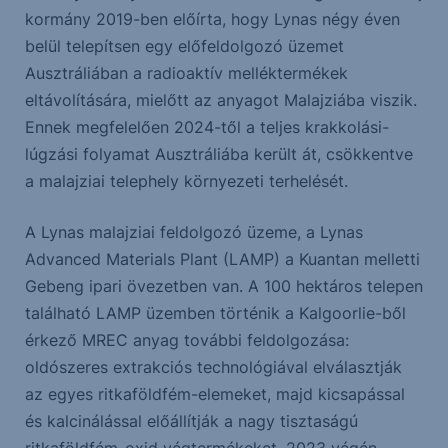
kormány 2019-ben előírta, hogy Lynas négy éven
belül telepítsen egy előfeldolgozó üzemet
Ausztráliában a radioaktív melléktermékek
eltávolítására, mielőtt az anyagot Malajziába viszik.
Ennek megfelelően 2024-től a teljes krakkolási-
lúgzási folyamat Ausztráliába került át, csökkentve
a malajziai telephely környezeti terhelését.
A Lynas malajziai feldolgozó üzeme, a Lynas
Advanced Materials Plant (LAMP) a Kuantan melletti
Gebeng ipari övezetben van. A 100 hektáros telepen
található LAMP üzemben történik a Kalgoorlie-ből
érkező MREC anyag további feldolgozása:
oldószeres extrakciós technológiával elválasztják
az egyes ritkaföldfém-elemeket, majd kicsapással
és kalcinálással előállítják a nagy tisztaságú