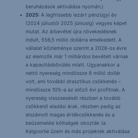
beruházások aktiválása nyomán.)
2025
: A legfrissebb lezárt pénzügyi év
(2024 júliustól 2025 júniusig) vegyes képet
mutat. Az árbevétel újra növekedésnek
indult, 556,5 millió dollárra emelkedett. A
vállalat közleménye szerint a 2026-os évre
az elemzők már 1 milliárdos bevételt várnak
a kapacitásbővülés miatt. Ugyanakkor a
nettó nyereség mindössze 8 millió dollár
volt, ami további drasztikus csökkenés –
mindössze 10%-a az előző évi profitnak. A
nyereség visszaesését részben a tovább
csökkenő eladási árak, részben pedig az
elszámolt magas értékcsökkenés és a
beüzemelési költségek okozták (a
Kalgoorlie üzem és más projektek aktiválása