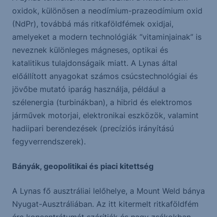
oxidok, különösen a neodímium-prazeodímium oxid
(NdPr), továbbá más ritkaföldfémek oxidjai,
amelyeket a modern technológiák “vitaminjainak” is
neveznek különleges mágneses, optikai és
katalitikus tulajdonságaik miatt. A Lynas által
előállított anyagokat számos csúcstechnológiai és
jövőbe mutató iparág használja, például a
szélenergia (turbinákban), a hibrid és elektromos
járművek motorjai, elektronikai eszközök, valamint
hadiipari berendezések (precíziós irányítású
fegyverrendszerek).
Bányák, geopolitikai és piaci kitettség
A Lynas fő ausztráliai lelőhelye, a Mount Weld bánya
Nyugat-Ausztráliában. Az itt kitermelt ritkaföldfém