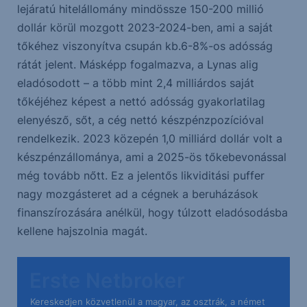
lejáratú hitelállomány mindössze 150-200 millió
dollár körül mozgott 2023-2024-ben, ami a saját
tőkéhez viszonyítva csupán kb.6-8%-os adósság
rátát jelent. Másképp fogalmazva, a Lynas alig
eladósodott – a több mint 2,4 milliárdos saját
tőkéjéhez képest a nettó adósság gyakorlatilag
elenyésző, sőt, a cég nettó készpénzpozícióval
rendelkezik. 2023 közepén 1,0 milliárd dollár volt a
készpénzállománya, ami a 2025-ös tőkebevonással
még tovább nőtt. Ez a jelentős likviditási puffer
nagy mozgásteret ad a cégnek a beruházások
finanszírozására anélkül, hogy túlzott eladósodásba
kellene hajszolnia magát.
Kereskedjen közvetlenül a magyar, az osztrák, a német