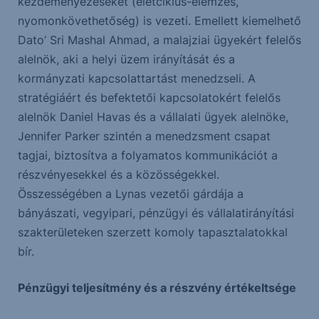
kezdeményezéseket (életciklus-elemzés,
nyomonkövethetőség) is vezeti. Emellett kiemelhető
Dato’ Sri Mashal Ahmad, a malajziai ügyekért felelős
alelnök, aki a helyi üzem irányítását és a
kormányzati kapcsolattartást menedzseli. A
stratégiáért és befektetői kapcsolatokért felelős
alelnök Daniel Havas és a vállalati ügyek alelnöke,
Jennifer Parker szintén a menedzsment csapat
tagjai, biztosítva a folyamatos kommunikációt a
részvényesekkel és a közösségekkel.
Összességében a Lynas vezetői gárdája a
bányászati, vegyipari, pénzügyi és vállalatirányítási
szakterületeken szerzett komoly tapasztalatokkal
bír.
Pénzügyi teljesítmény és a részvény értékeltsége