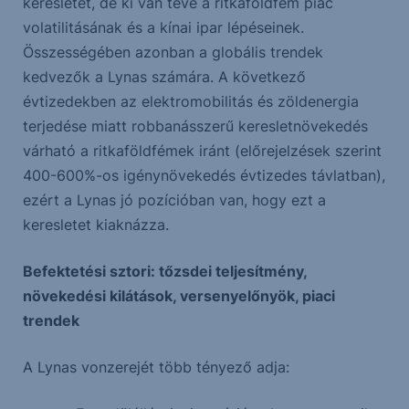
keresletét, de ki van téve a ritkaföldfém piac
volatilitásának és a kínai ipar lépéseinek.
Összességében azonban a globális trendek
kedvezők a Lynas számára. A következő
évtizedekben az elektromobilitás és zöldenergia
terjedése miatt robbanásszerű keresletnövekedés
várható a ritkaföldfémek iránt (előrejelzések szerint
400-600%-os igénynövekedés évtizedes távlatban),
ezért a Lynas jó pozícióban van, hogy ezt a
keresletet kiaknázza.
Befektetési sztori: tőzsdei teljesítmény,
növekedési kilátások, versenyelőnyök, piaci
trendek
A Lynas vonzerejét több tényező adja: