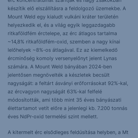
érc koncentrátumát szárítják és nagy zsákokban
készítik elő elszállításra a feldolgozó üzemekbe. A
Mount Weld egy kialudt vulkáni kráter területén
helyezkedik el, és a világ egyik leggazdagabb
ritkaföldfém érctelepe, az érc átlagos tartalma
~14,8% ritkaföldfém-oxid, szemben a nagy kínai
lelőhelyek ~8%-os átlagával. Ez az kiemelkedő
ércminőség komoly versenyelőnyt jelent Lynas
számára. A Mount Weld bányában 2024-ben
jelentősen megnövelték a készletek becsült
nagyságát: a feltárt ásványi erőforrásokat 92%-kal,
az ércvagyon nagyságát 63%-kal felfelé
módosították, ami több mint 35 éves bányászati
élettartamot vetít előre a jelenlegi kb. 7.200 tonnás
éves NdPr-oxid termelési szint mellett.
A kitermelt érc elsődleges feldúsítása helyben, a Mt