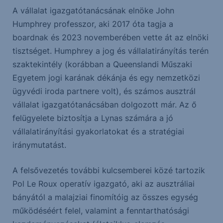
A vállalat igazgatótanácsának elnöke John
Humphrey professzor, aki 2017 óta tagja a
boardnak és 2023 novemberében vette át az elnöki
tisztséget. Humphrey a jog és vállalatirányítás terén
szaktekintély (korábban a Queenslandi Műszaki
Egyetem jogi karának dékánja és egy nemzetközi
ügyvédi iroda partnere volt), és számos ausztrál
vállalat igazgatótanácsában dolgozott már. Az ő
felügyelete biztosítja a Lynas számára a jó
vállalatirányítási gyakorlatokat és a stratégiai
iránymutatást.
A felsővezetés további kulcsemberei közé tartozik
Pol Le Roux operatív igazgató, aki az ausztráliai
bányától a malajziai finomítóig az összes egység
működéséért felel, valamint a fenntarthatósági