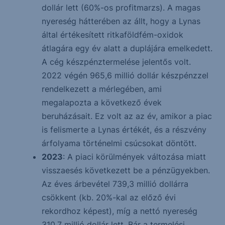
dollár lett (60%-os profitmarzs). A magas
nyereség hátterében az állt, hogy a Lynas
által értékesített ritkaföldfém-oxidok
átlagára egy év alatt a duplájára emelkedett.
A cég készpénztermelése jelentős volt.
2022 végén 965,6 millió dollár készpénzzel
rendelkezett a mérlegében, ami
megalapozta a következő évek
beruházásait. Ez volt az az év, amikor a piac
is felismerte a Lynas értékét, és a részvény
árfolyama történelmi csúcsokat döntött.
2023
: A piaci körülmények változása miatt
visszaesés következett be a pénzügyekben.
Az éves árbevétel 739,3 millió dollárra
csökkent (kb. 20%-kal az előző évi
rekordhoz képest), míg a nettó nyereség
310,7 millió dollár lett. Bár a termelési