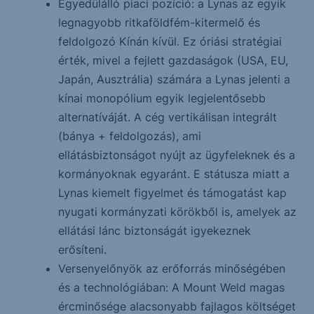
Egyedülálló piaci pozíció: a Lynas az egyik
legnagyobb ritkaföldfém-kitermelő és
feldolgozó Kínán kívül. Ez óriási stratégiai
érték, mivel a fejlett gazdaságok (USA, EU,
Japán, Ausztrália) számára a Lynas jelenti a
kínai monopólium egyik legjelentősebb
alternatíváját. A cég vertikálisan integrált
(bánya + feldolgozás), ami
ellátásbiztonságot nyújt az ügyfeleknek és a
kormányoknak egyaránt. E státusza miatt a
Lynas kiemelt figyelmet és támogatást kap
nyugati kormányzati körökből is, amelyek az
ellátási lánc biztonságát igyekeznek
erősíteni.
Versenyelőnyök az erőforrás minőségében
és a technológiában: A Mount Weld magas
ércminősége alacsonyabb fajlagos költséget