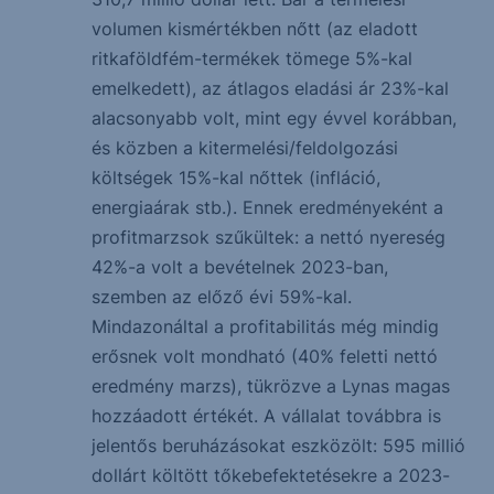
volumen kismértékben nőtt (az eladott
ritkaföldfém-termékek tömege 5%-kal
emelkedett), az átlagos eladási ár 23%-kal
alacsonyabb volt, mint egy évvel korábban,
és közben a kitermelési/feldolgozási
költségek 15%-kal nőttek (infláció,
energiaárak stb.). Ennek eredményeként a
profitmarzsok szűkültek: a nettó nyereség
42%-a volt a bevételnek 2023-ban,
szemben az előző évi 59%-kal.
Mindazonáltal a profitabilitás még mindig
erősnek volt mondható (40% feletti nettó
eredmény marzs), tükrözve a Lynas magas
hozzáadott értékét. A vállalat továbbra is
jelentős beruházásokat eszközölt: 595 millió
dollárt költött tőkebefektetésekre a 2023-