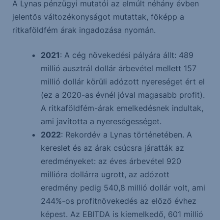
A Lynas pénzügyi mutatói az elmúlt néhány évben
jelentős változékonyságot mutattak, főképp a
ritkaföldfém árak ingadozása nyomán.
2021
: A cég növekedési pályára állt: 489
millió ausztrál dollár árbevétel mellett 157
millió dollár körüli adózott nyereséget ért el
(ez a 2020-as évnél jóval magasabb profit).
A ritkaföldfém-árak emelkedésnek indultak,
ami javította a nyereségességet.
2022
: Rekordév a Lynas történetében. A
kereslet és az árak csúcsra járatták az
eredményeket: az éves árbevétel 920
millióra dollárra ugrott, az adózott
eredmény pedig 540,8 millió dollár volt, ami
244%-os profitnövekedés az előző évhez
képest. Az EBITDA is kiemelkedő, 601 millió