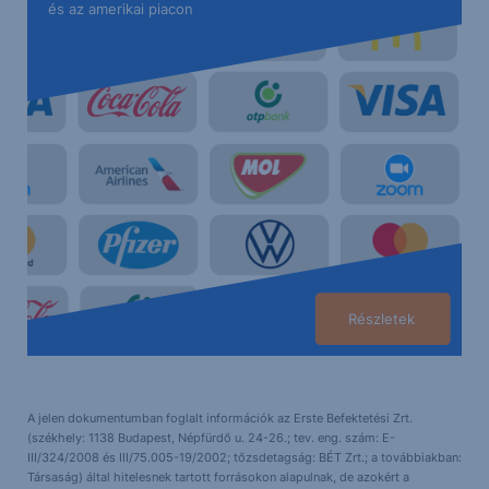
és az amerikai piacon
Részletek
A jelen dokumentumban foglalt információk az Erste Befektetési Zrt.
(székhely: 1138 Budapest, Népfürdő u. 24-26.; tev. eng. szám: E-
III/324/2008 és III/75.005-19/2002; tőzsdetagság: BÉT Zrt.; a továbbiakban:
Társaság) által hitelesnek tartott forrásokon alapulnak, de azokért a