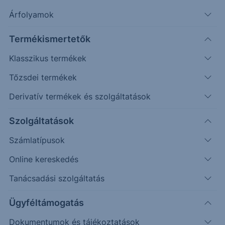
gyakornoki program résztvevője.
Árfolyamok
Termékismertetők
Összefoglaló táblázat (Bloomberg konszenzusos
várakozás)
Klasszikus termékek
Tőzsdei termékek
Derivatív termékek és szolgáltatások
Szolgáltatások
Számlatípusok
Online kereskedés
Tanácsadási szolgáltatás
Forrás: Bloomberg
Ügyféltámogatás
A Lynas tevékenysége, fő profilja és iparági
Dokumentumok és tájékoztatások