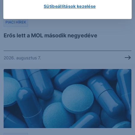
Sütibeállítások kezelése
PIACI HÍREK
Erős lett a MOL második negyedéve
2026. augusztus 7.