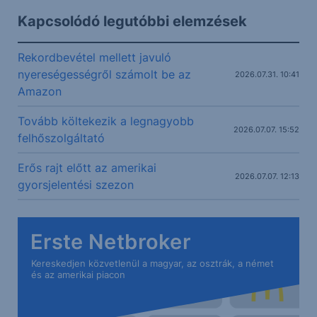
Kapcsolódó legutóbbi elemzések
Rekordbevétel mellett javuló
nyereségességről számolt be az
2026.07.31. 10:41
Amazon
Tovább költekezik a legnagyobb
2026.07.07. 15:52
felhőszolgáltató
Erős rajt előtt az amerikai
2026.07.07. 12:13
gyorsjelentési szezon
Erste Netbroker
Kereskedjen közvetlenül a magyar, az osztrák, a német
és az amerikai piacon