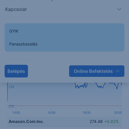
elhárulhat a probléma.
Kapcsolat
Kapcsolódó termék
GYIK
Panaszkezelés
278
276
Belépés
Online Befektetés
274
272
14:00
16:00
18:00
20:00
Amazon.Com Inc.
274.48
+0.82%