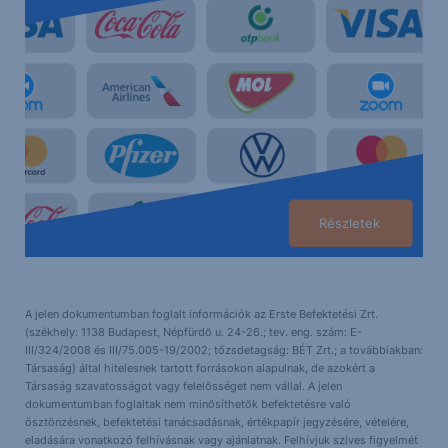
Részletek
A jelen dokumentumban foglalt információk az Erste Befektetési Zrt.
(székhely: 1138 Budapest, Népfürdő u. 24-26.; tev. eng. szám: E-
III/324/2008 és III/75.005-19/2002; tőzsdetagság: BÉT Zrt.; a továbbiakban:
Társaság) által hitelesnek tartott forrásokon alapulnak, de azokért a
Társaság szavatosságot vagy felelősséget nem vállal. A jelen
dokumentumban foglaltak nem minősíthetők befektetésre való
ösztönzésnek, befektetési tanácsadásnak, értékpapír jegyzésére, vételére,
eladására vonatkozó felhívásnak vagy ajánlatnak. Felhívjuk szíves figyelmét