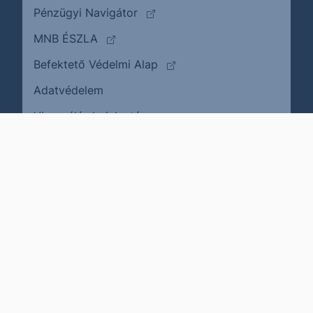
(külső oldalra ugrik)
Pénzügyi Navigátor
(külső oldalra ugrik)
MNB ÉSZLA
(külső oldalra ugrik)
Befektető Védelmi Alap
Adatvédelem
(külső oldalra ugrik)
Visszaélés bejelentése
Karrier