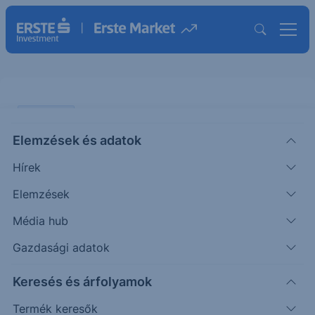
PIACI HÍREK
Elemzések és adatok
Fennakadások az Amazonnál,
Hírek
leállt a fél internet
Elemzések
ERSTE UZSONNA
Média hub
|
2025. október 20. 15:43
Gazdasági adatok
Keresés és árfolyamok
Az Amazon felhőszolgáltatásának jelentős
üzemkimaradása több népszerű weboldal
Termék keresők