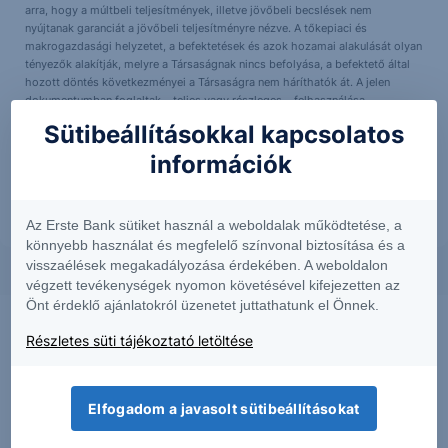
arra, hogy a múltbeli teljesítmények, illetve jövőbeli becslések nem
nyújtanak garanciát a jövőbeli teljesítményre nézve. A tőkepiaci és
makrogazdasági helyzetet, a befektetések és azok hozamai alakulását olyan
tényezők alakítják, melyre a Társaságnak nincs befolyása, a befektető által
hozott döntés következményei a Társaságra nem háríthatók át. A jelen
dokumentumban foglaltak – teljes vagy részleges – felhasználása,
többszörözése, publikálása, átdolgozása, terjesztése kizárólag a Társaság
Sütibeállításokkal kapcsolatos
előzetes írásos engedélyével lehetséges. A jelen dokumentumban foglaltak
kiadásuk időpontjában érvényesek. További részletek:
Erste Market
információk
Dokumentumok – Erste Market
oldalon, illetve a Társaság ügyletek előtti
tájékoztatásról szóló
hirdetményében
.
Az Erste Bank sütiket használ a weboldalak működtetése, a
könnyebb használat és megfelelő színvonal biztosítása és a
visszaélések megakadályozása érdekében. A weboldalon
végzett tevékenységek nyomon követésével kifejezetten az
Önt érdeklő ajánlatokról üzenetet juttathatunk el Önnek.
Részletes süti tájékoztató letöltése
Elfogadom a javasolt sütibeállításokat