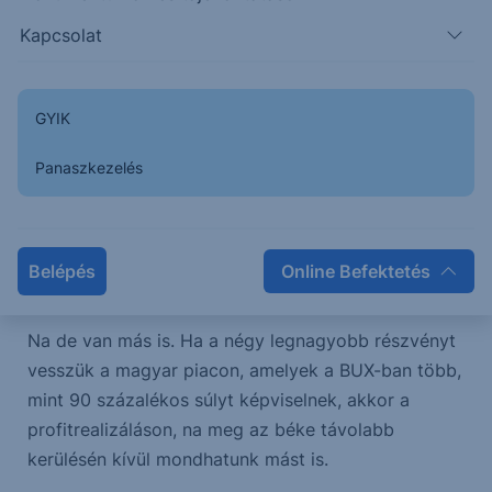
okból bekövetkező csökkenésre, amely ok például
Kapcsolat
lehet az orosz-ukrán béke távolabb kerülése. Vagy
éppen az amerikai tőke profitrealizálásának
Európában, amiatt, mert az amerikai vállalatok
GYIK
profit növekedési kilátásai nem sérültek, miközben
nagy valószínűséggel ma elindul a
Panaszkezelés
kamatcsökkentési periódus. Ez pedig arra
késztethetett amerikai befektetőket, hogy inkább
visszavigyék az USA-ba az európai befektetésük
Belépés
Online Befektetés
legalább egy részét.
Na de van más is. Ha a négy legnagyobb részvényt
vesszük a magyar piacon, amelyek a BUX-ban több,
mint 90 százalékos súlyt képviselnek, akkor a
profitrealizáláson, na meg az béke távolabb
kerülésén kívül mondhatunk mást is.