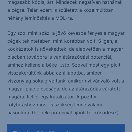
magasabb kőolaj ár). Mindezek negatívan hatnának
a cégre. Talán ezért is született a közelmúltban
néhány leminősítés a MOL-ra.
Egy szó, mint száz, a jövő kevésbé fényes a magyar
cégek tekintetében, mint korábban volt. S igen, a
kockázatok is növekedtek, de alapvetően a magyar
piacban továbbra is van átárazódási potenciál,
amihez kellene a béke …stb. Szóval most egy picit
visszakerültünk abba az állapotba, amiben
viszonylag sokáig voltunk, amikor nyilvánvaló volt a
magyar piac olcsósága, de az átárazódás váratott
magára. Kellet egy katalizátor. A pozitív
folytatáshoz most is szükség lenne valami
hasonlóra. (Pl. békepotenciál újbóli felerősödése.)