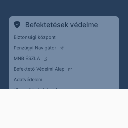
Befektetések védelme
Biztonsági központ
(külső oldalra ugrik)
Pénzügyi Navigátor
(külső oldalra ugrik)
MNB ÉSZLA
(külső oldalra ugrik)
Befektető Védelmi Alap
Adatvédelem
(külső oldalra ugrik)
Visszaélés bejelentése