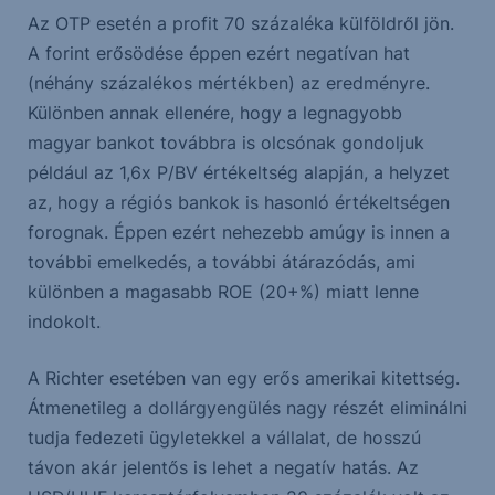
Az OTP esetén a profit 70 százaléka külföldről jön.
A forint erősödése éppen ezért negatívan hat
(néhány százalékos mértékben) az eredményre.
Különben annak ellenére, hogy a legnagyobb
magyar bankot továbbra is olcsónak gondoljuk
például az 1,6x P/BV értékeltség alapján, a helyzet
az, hogy a régiós bankok is hasonló értékeltségen
forognak. Éppen ezért nehezebb amúgy is innen a
további emelkedés, a további átárazódás, ami
különben a magasabb ROE (20+%) miatt lenne
indokolt.
A Richter esetében van egy erős amerikai kitettség.
Átmenetileg a dollárgyengülés nagy részét eliminálni
tudja fedezeti ügyletekkel a vállalat, de hosszú
távon akár jelentős is lehet a negatív hatás. Az