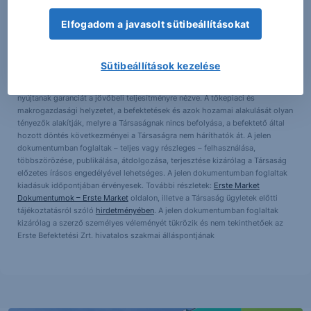
III/324/2008 és III/75.005-19/2002; tőzsdetagság: BÉT Zrt.; a továbbiakban:
Elfogadom a javasolt sütibeállításokat
Társaság) által hitelesnek tartott forrásokon alapulnak, de azokért a
Társaság szavatosságot vagy felelősséget nem vállal. A jelen
dokumentumban foglaltak nem minősíthetők befektetésre való
ösztönzésnek, befektetési tanácsadásnak, értékpapír jegyzésére, vételére,
Sütibeállítások kezelése
eladására vonatkozó felhívásnak vagy ajánlatnak. Felhívjuk szíves figyelmét
arra, hogy a múltbeli teljesítmények, illetve jövőbeli becslések nem
nyújtanak garanciát a jövőbeli teljesítményre nézve. A tőkepiaci és
makrogazdasági helyzetet, a befektetések és azok hozamai alakulását olyan
tényezők alakítják, melyre a Társaságnak nincs befolyása, a befektető által
hozott döntés következményei a Társaságra nem háríthatók át. A jelen
dokumentumban foglaltak – teljes vagy részleges – felhasználása,
többszörözése, publikálása, átdolgozása, terjesztése kizárólag a Társaság
előzetes írásos engedélyével lehetséges. A jelen dokumentumban foglaltak
kiadásuk időpontjában érvényesek. További részletek:
Erste Market
Dokumentumok – Erste Market
oldalon, illetve a Társaság ügyletek előtti
tájékoztatásról szóló
hirdetményében
. A jelen dokumentumban foglaltak
kizárólag a szerző személyes véleményét tükrözik és nem tekinthetőek az
Erste Befektetési Zrt. hivatalos szakmai álláspontjának