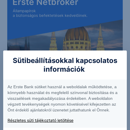
Erste Netbroker
Állampapírok
a biztonságos befektetések kedvelőinek.
Sütibeállításokkal kapcsolatos
információk
Az Erste Bank sütiket használ a weboldalak működtetése, a
könnyebb használat és megfelelő színvonal biztosítása és a
Részletek
visszaélések megakadályozása érdekében. A weboldalon
végzett tevékenységek nyomon követésével kifejezetten az
Önt érdeklő ajánlatokról üzenetet juttathatunk el Önnek.
Részletes süti tájékoztató letöltése
A jelen dokumentumban foglalt információk az Erste Befektetési Zrt.
(székhely: 1138 Budapest, Népfürdő u. 24-26.; tev. eng. szám: E-