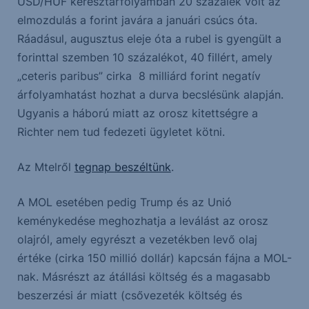
USD/HUF keresztárfolyamban 20 százalék volt az
elmozdulás a forint javára a januári csúcs óta.
Ráadásul, augusztus eleje óta a rubel is gyengült a
forinttal szemben 10 százalékot, 40 fillért, amely
„ceteris paribus” cirka 8 milliárd forint negatív
árfolyamhatást hozhat a durva becslésünk alapján.
Ugyanis a háború miatt az orosz kitettségre a
Richter nem tud fedezeti ügyletet kötni.
Az Mtelről
tegnap beszéltünk
.
A MOL esetében pedig Trump és az Unió
keménykedése meghozhatja a leválást az orosz
olajról, amely egyrészt a vezetékben levő olaj
értéke (cirka 150 millió dollár) kapcsán fájna a MOL-
nak. Másrészt az átállási költség és a magasabb
beszerzési ár miatt (csővezeték költség és