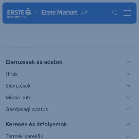
PIACI HÍREK
Elemzések és adatok
Meglepően erős volt a
Hírek
kiskereskedelem az USA-ban
Elemzések
ERSTE UZSONNA
Média hub
|
2025. szeptember 16. 15:13
Gazdasági adatok
Keresés és árfolyamok
Az Egyesült Államokban a kiskereskedelmi
forgalom 0,6%-kal nőtt augusztusban az előző
Termék keresők