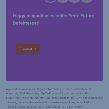
Higgy magadban és indíts Erste Future
befektetést!
Érdekel
A jelen dokumentumban foglalt információk az Erste Befektetési Zrt.
(székhely: 1138 Budapest, Népfürdő u. 24-26.; tev. eng. szám: E-
III/324/2008 és III/75.005-19/2002; tőzsdetagság: BÉT Zrt.; a továbbiakban:
Társaság) által hitelesnek tartott forrásokon alapulnak, de azokért a
Társaság szavatosságot vagy felelősséget nem vállal. A jelen