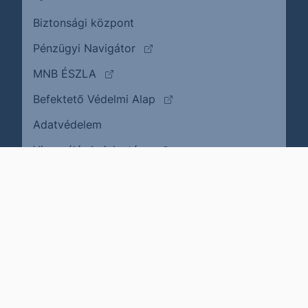
Biztonsági központ
(külső oldalra ugrik)
Pénzügyi Navigátor
(külső oldalra ugrik)
MNB ÉSZLA
(külső oldalra ugrik)
Befektető Védelmi Alap
Adatvédelem
(külső oldalra ugrik)
Visszaélés bejelentése