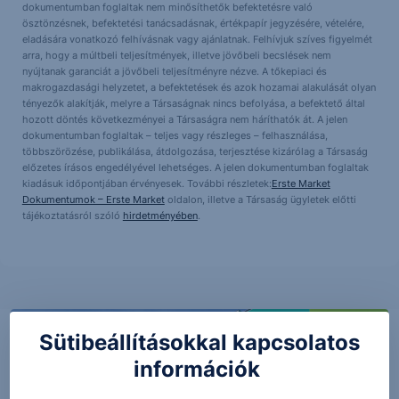
dokumentumban foglaltak nem minősíthetők befektetésre való
ösztönzésnek, befektetési tanácsadásnak, értékpapír jegyzésére, vételére,
eladására vonatkozó felhívásnak vagy ajánlatnak. Felhívjuk szíves figyelmét
arra, hogy a múltbeli teljesítmények, illetve jövőbeli becslések nem
nyújtanak garanciát a jövőbeli teljesítményre nézve. A tőkepiaci és
makrogazdasági helyzetet, a befektetések és azok hozamai alakulását olyan
tényezők alakítják, melyre a Társaságnak nincs befolyása, a befektető által
hozott döntés következményei a Társaságra nem háríthatók át. A jelen
dokumentumban foglaltak – teljes vagy részleges – felhasználása,
többszörözése, publikálása, átdolgozása, terjesztése kizárólag a Társaság
előzetes írásos engedélyével lehetséges. A jelen dokumentumban foglaltak
kiadásuk időpontjában érvényesek. További részletek:
Erste Market
Dokumentumok – Erste Market
oldalon, illetve a Társaság ügyletek előtti
tájékoztatásról szóló
hirdetményében
.
Sütibeállításokkal kapcsolatos
információk