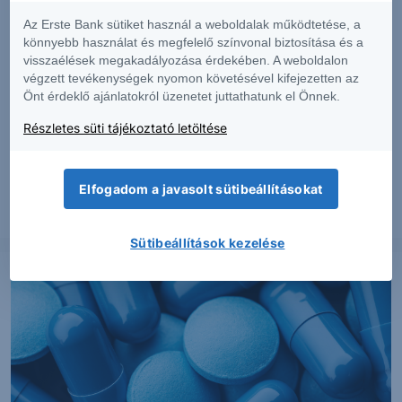
Az Erste Bank sütiket használ a weboldalak működtetése, a
könnyebb használat és megfelelő színvonal biztosítása és a
visszaélések megakadályozása érdekében. A weboldalon
végzett tevékenységek nyomon követésével kifejezetten az
Önt érdeklő ajánlatokról üzenetet juttathatunk el Önnek.
PIACI HÍREK
Részletes süti tájékoztató letöltése
Erős lett a MOL második negyedéve
Elfogadom a javasolt sütibeállításokat
2026. augusztus 7.
Sütibeállítások kezelése