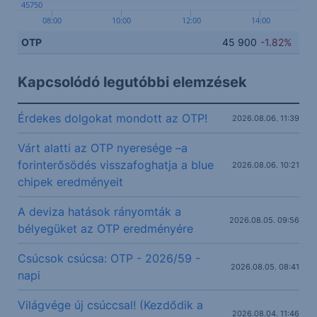
45750
08:00
10:00
12:00
14:00
OTP
45 900
-1.82%
Kapcsolódó legutóbbi elemzések
Érdekes dolgokat mondott az OTP!
2026.08.06. 11:39
Várt alatti az OTP nyeresége –a
forinterősödés visszafoghatja a blue
2026.08.06. 10:21
chipek eredményeit
A deviza hatások rányomták a
2026.08.05. 09:56
bélyegüket az OTP eredményére
Csúcsok csúcsa: OTP - 2026/59 -
2026.08.05. 08:41
napi
Világvége új csúccsal! (Kezdődik a
2026.08.04. 11:46