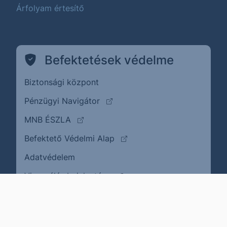
Árfolyam értesítő
Befektetések védelme
Biztonsági központ
(külső oldalra ugrik)
Pénzügyi Navigátor
(külső oldalra ugrik)
MNB ÉSZLA
(külső oldalra ugrik)
Befektető Védelmi Alap
Adatvédelem
(külső oldalra ugrik)
Visszaélés bejelentése