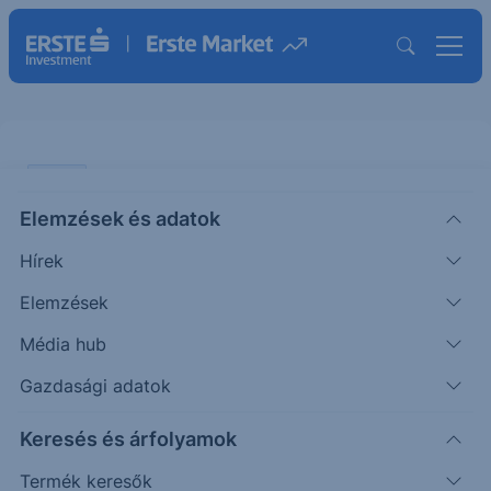
CHART
Elemzések és adatok
OTP: A sajátrészvény vásárlás
Hírek
ellenére is esik
Elemzések
ÖTLETGYÁR CHART
Média hub
|
2025. szeptember 15. 14:10
Gazdasági adatok
Keresés és árfolyamok
A múlt héten is tovább folytatta sajátrészvény...
Termék keresők