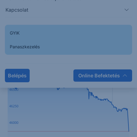
Kapcsolat
GYIK
Panaszkezelés
Kapcsolódó termék
46750
Belépés
Online Befektetés
46500
46250
46000