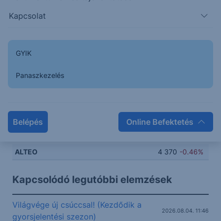
Kapcsolat
4500
4450
GYIK
4400
Panaszkezelés
4350
Belépés
Online Befektetés
4300
08:00
10:00
12:00
14:00
ALTEO
4 370
-0.46%
Kapcsolódó legutóbbi elemzések
Világvége új csúccsal! (Kezdődik a
2026.08.04. 11:46
gyorsjelentési szezon)