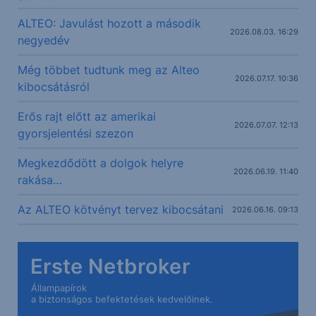
ALTEO: Javulást hozott a második
2026.08.03. 16:29
negyedév
Még többet tudtunk meg az Alteo
2026.07.17. 10:36
kibocsátásról
Erős rajt előtt az amerikai
2026.07.07. 12:13
gyorsjelentési szezon
Megkezdődött a dolgok helyre
2026.06.19. 11:40
rakása…
Az ALTEO kötvényt tervez kibocsátani
2026.06.16. 09:13
Erste Netbroker
Állampapírok
a biztonságos befektetések kedvelőinek.