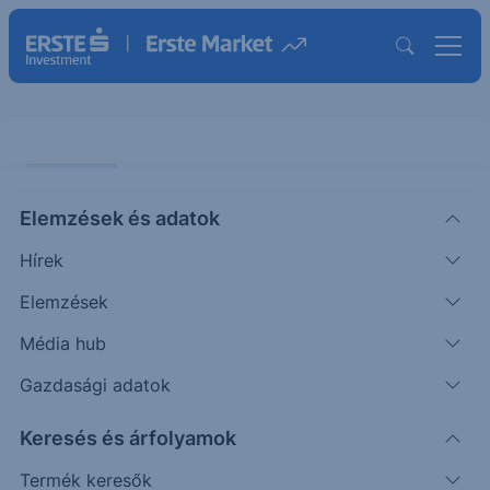
PIACI HÍREK
Elemzések és adatok
ALTEO: Elindult az új gázmotor
Hírek
ERSTE REGGELI
Elemzések
|
2025. augusztus 13. 13:08
Média hub
Gazdasági adatok
Átadták Győrben az ALTEO önerős beruházásban
Keresés és árfolyamok
létrejött 6MW villamos teljesítményű gázmotort. A
beruházás annyiban unikális, hogy ugyanazon a
Termék keresők