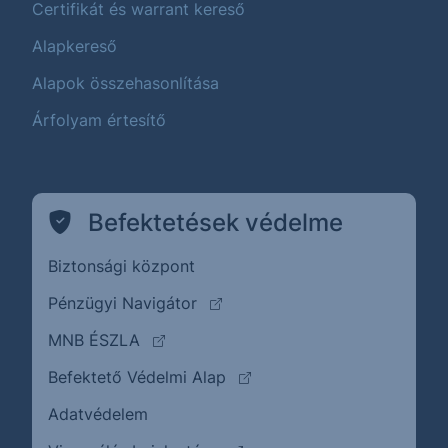
Certifikát és warrant kereső
Alapkereső
Alapok összehasonlítása
Árfolyam értesítő
Befektetések védelme
Biztonsági központ
(külső oldalra ugrik)
Pénzügyi Navigátor
(külső oldalra ugrik)
MNB ÉSZLA
(külső oldalra ugrik)
Befektető Védelmi Alap
Adatvédelem