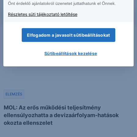
Önt érdeklő ajánlatokról üzenetet juttathatunk el Önnek.
Részletes süti tájékoztató letöltése
Elfogadom a javasolt sütibeállításokat
Sütibeállítások kezelése
ELEMZÉS
MOL: Az erős működési teljesítmény
ellensúlyozhatta a devizaárfolyam-hatások
okozta ellenszelet