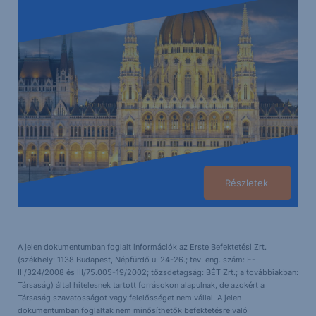
Részletek
A jelen dokumentumban foglalt információk az Erste Befektetési Zrt.
(székhely: 1138 Budapest, Népfürdő u. 24-26.; tev. eng. szám: E-
III/324/2008 és III/75.005-19/2002; tőzsdetagság: BÉT Zrt.; a továbbiakban:
Társaság) által hitelesnek tartott forrásokon alapulnak, de azokért a
Társaság szavatosságot vagy felelősséget nem vállal. A jelen
dokumentumban foglaltak nem minősíthetők befektetésre való