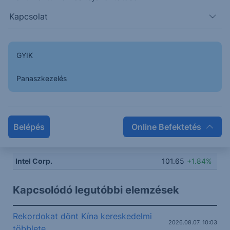
Kapcsolat
102
GYIK
Panaszkezelés
100
Belépés
Online Befektetés
98
14:00
16:00
18:00
20:00
Intel Corp.
101.65
+1.84%
Kapcsolódó legutóbbi elemzések
Rekordokat dönt Kína kereskedelmi
2026.08.07. 10:03
többlete