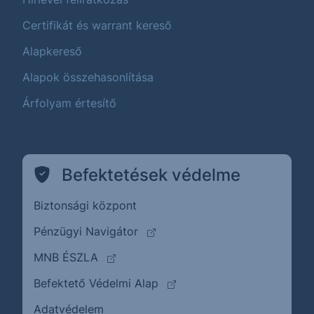
Certifikát és warrant kereső
Alapkereső
Alapok összehasonlítása
Árfolyam értesítő
Befektetések védelme
Biztonsági központ
(külső oldalra ugrik)
Pénzügyi Navigátor
(külső oldalra ugrik)
MNB ÉSZLA
(külső oldalra ugrik)
Befektető Védelmi Alap
Adatvédelem