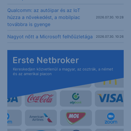
Qualcomm: az autóipar és az IoT
húzza a növekedést, a mobilpiac
2026.07.30. 10:28
továbbra is gyenge
Nagyot nőtt a Microsoft felhőüzletága
2026.07.30. 10:26
Erste Netbroker
Kereskedjen közvetlenül a magyar, az osztrák, a német
és az amerikai piacon