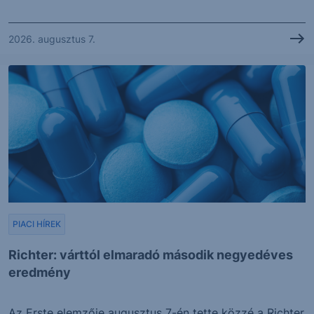
2026. augusztus 7.
PIACI HÍREK
Richter: várttól elmaradó második negyedéves
eredmény
Az Erste elemzője augusztus 7-én tette közzé a Richter