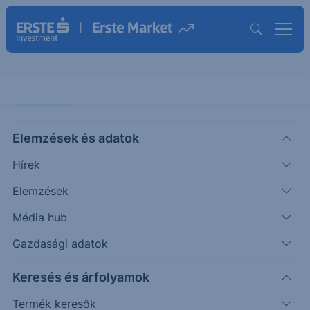
PIACI HÍREK
Elemzések és adatok
A Fehér Házban egyeztet az Intel
Hírek
vezérigazgatója
Elemzések
ERSTE UZSONNA
Média hub
|
2025. augusztus 11. 15:57
Gazdasági adatok
Keresés és árfolyamok
Lip-Bu Tan, az Intel vezérigazgatója a Fehér
Házban egyeztet Trumppal, aki a múlt héten
Termék keresők