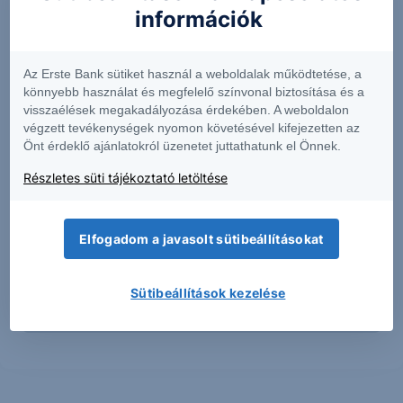
makrogazdasági helyzetet, a befektetések és azok hozamai alakulását olyan
információk
tényezők alakítják, melyre a Társaságnak nincs befolyása, a befektető által
hozott döntés következményei a Társaságra nem háríthatók át. A jelen
dokumentumban foglaltak – teljes vagy részleges – felhasználása,
Az Erste Bank sütiket használ a weboldalak működtetése, a
többszörözése, publikálása, átdolgozása, terjesztése kizárólag a Társaság
előzetes írásos engedélyével lehetséges. A jelen dokumentumban foglaltak
könnyebb használat és megfelelő színvonal biztosítása és a
kiadásuk időpontjában érvényesek. További részletek:
Erste Market
visszaélések megakadályozása érdekében. A weboldalon
Dokumentumok – Erste Market
oldalon, illetve a Társaság ügyletek előtti
végzett tevékenységek nyomon követésével kifejezetten az
tájékoztatásról szóló
hirdetményében
.
Önt érdeklő ajánlatokról üzenetet juttathatunk el Önnek.
Részletes süti tájékoztató letöltése
Érdeklődik a részletek iránt?
Kérjen visszahívást
és szakértőnkkel egyeztethet a termékkel
Elfogadom a javasolt sütibeállításokat
kapcsolatban.
További információk kérése
Sütibeállítások kezelése