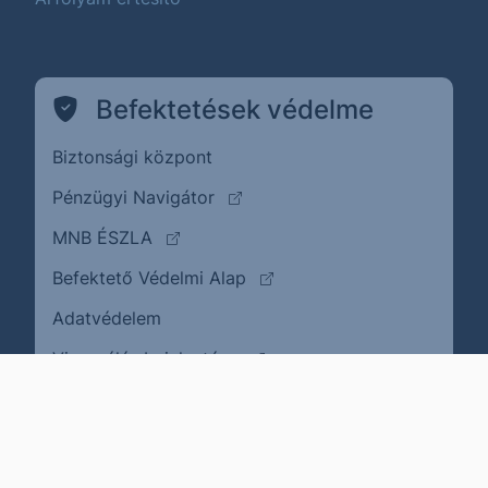
Befektetések védelme
Biztonsági központ
(külső oldalra ugrik)
Pénzügyi Navigátor
(külső oldalra ugrik)
MNB ÉSZLA
(külső oldalra ugrik)
Befektető Védelmi Alap
Adatvédelem
(külső oldalra ugrik)
Visszaélés bejelentése