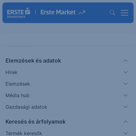
PIACI HÍREK
Elemzések és adatok
Jól szerepelt a stressz teszten az
Hírek
OTP
Elemzések
ERSTE REGGELI
Média hub
|
2025. augusztus 4. 09:33
Gazdasági adatok
Keresés és árfolyamok
A EBA által lefolytatott stressz teszt eredményei
alapján az OTP teljeskörűen bevezetett elsődleges
Termék keresők