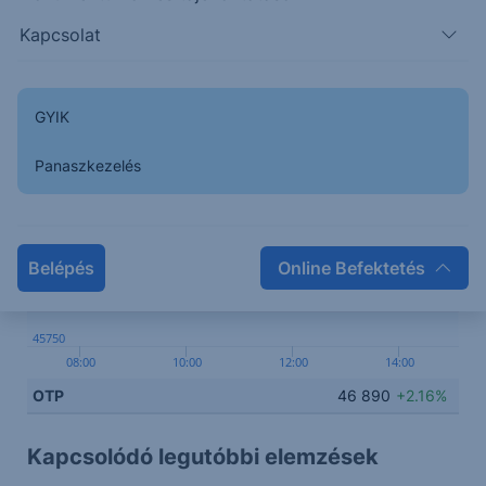
Kapcsolódó termék
Kapcsolat
46750
GYIK
46500
Panaszkezelés
46250
Belépés
Online Befektetés
46000
45750
08:00
10:00
12:00
14:00
OTP
46 890
+2.16%
Kapcsolódó legutóbbi elemzések