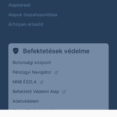
Alapkereső
Alapok összehasonlítása
Árfolyam értesítő
Befektetések védelme
Biztonsági központ
(külső oldalra ugrik)
Pénzügyi Navigátor
(külső oldalra ugrik)
MNB ÉSZLA
(külső oldalra ugrik)
Befektető Védelmi Alap
Adatvédelem
(külső oldalra ugrik)
Visszaélés bejelentése