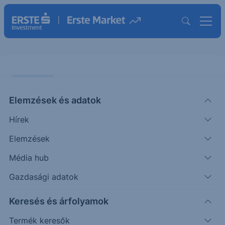
PIACI HÍREK
Elemzések és adatok
Jövő héten érkeznek a
Hírek
legfontosabb amerikai bankok
gyorsjelentései
Elemzések
Média hub
ERSTE UZSONNA
Gazdasági adatok
|
2025. július 11. 16:20
Keresés és árfolyamok
Termék keresők
A legnagyobb amerikai bankok jövő héten