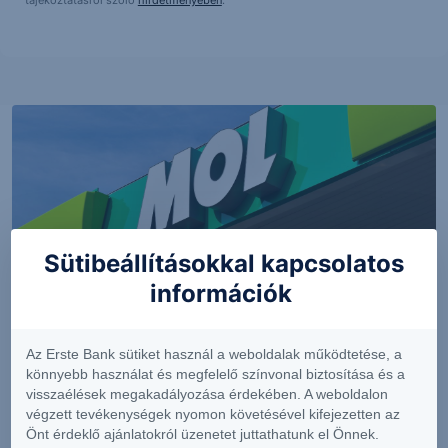
tájékoztatásról szóló
hirdetményében
.
Sütibeállításokkal kapcsolatos
információk
PIACI HÍREK
Az Erste Bank sütiket használ a weboldalak működtetése, a
Erős lett a MOL második negyedéve
könnyebb használat és megfelelő színvonal biztosítása és a
visszaélések megakadályozása érdekében. A weboldalon
végzett tevékenységek nyomon követésével kifejezetten az
Önt érdeklő ajánlatokról üzenetet juttathatunk el Önnek.