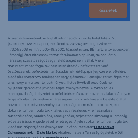
Részletek
A jelen dokumentumban foglalt információk az Erste Befektetési Zrt.
(székhely: 1138 Budapest, Népfürdő u. 24-26.; tev. eng. szám: E-
III/324/2008 és III/75.005-19/2002; tőzsdetagság: BÉT Zrt.; a továbbiakban:
Társaság) által hitelesnek tartott forrásokon alapulnak, de azokért a
Társaság szavatosságot vagy felelősséget nem vállal. A jelen
dokumentumban foglaltak nem minősíthetők befektetésre való
ösztönzésnek, befektetési tanácsadásnak, értékpapír jegyzésére, vételére,
eladására vonatkozó felhívásnak vagy ajánlatnak. Felhívjuk szíves figyelmét
arra, hogy a múltbeli teljesítmények, illetve jövőbeli becslések nem
nyújtanak garanciát a jövőbeli teljesítményre nézve. A tőkepiaci és
makrogazdasági helyzetet, a befektetések és azok hozamai alakulását olyan
tényezők alakítják, melyre a Társaságnak nincs befolyása, a befektető által
hozott döntés következményei a Társaságra nem háríthatók át. A jelen
dokumentumban foglaltak – teljes vagy részleges – felhasználása,
többszörözése, publikálása, átdolgozása, terjesztése kizárólag a Társaság
előzetes írásos engedélyével lehetséges. A jelen dokumentumban foglaltak
kiadásuk időpontjában érvényesek. További részletek:
Erste Market
Dokumentumok – Erste Market
oldalon, illetve a Társaság ügyletek előtti