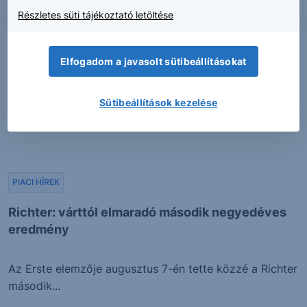
2026. augusztus 7.
Részletes süti tájékoztató letöltése
Elfogadom a javasolt sütibeállításokat
Sütibeállítások kezelése
PIACI HÍREK
Richter: várttól elmaradó második negyedéves
eredmény
Az Erste elemzője augusztus 7-én tette közzé a Richter
második...