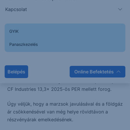
Kapcsolat
A műtrágya egyik legfőbb alapanyaga a földgáz
(metán), energiaintenzív iparágról beszélünk. A
műtrágyák marzsainak javulásában szerepet kap az
GYIK
alacsonyabb földgáz árfolyam várakozás is.
Panaszkezelés
A Mosaic ma (május 7.) jelent, a piac 44,8 dollárcent
EPS-re számít, ami egy hajszállal alatta van az
előző negyedévnek (45,0 dollárcent).
Belépés
Online Befektetés
Az értékelések alacsonyak: a Mosaic 12,6x PER, a
CF Industries 13,3x 2025-ös PER mellett forog.
Úgy véljük, hogy a marzsok javulásával és a földgáz
ár csökkenésével van még helye rövidtávon a
részvényárak emelkedésének.