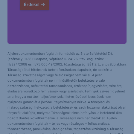
Érdekel
A jelen dokumentumban foglalt információk az Erste Befektetési Zrt.
(székhely: 1138 Budapest, Népfürdő u. 24-26.; tev. eng. szám: E-
III/324/2008 és III/75.005-19/2002; tőzsdetagság: BÉT Zrt.; a továbbiakban:
Társaság) által hitelesnek tartott forrásokon alapulnak, de azokért a
Társaság szavatosságot vagy felelősséget nem vállal. A jelen
dokumentumban foglaltak nem minősíthetők befektetésre való
ösztönzésnek, befektetési tanácsadásnak, értékpapír jegyzésére, vételére,
eladására vonatkozó felhívásnak vagy ajánlatnak. Felhívjuk szíves figyelmét
arra, hogy a múltbeli teljesítmények, illetve jövőbeli becslések nem
nyújtanak garanciát a jövőbeli teljesítményre nézve. A tőkepiaci és
makrogazdasági helyzetet, a befektetések és azok hozamai alakulását olyan
tényezők alakítják, melyre a Társaságnak nincs befolyása, a befektető által
hozott döntés következményei a Társaságra nem háríthatók át. A jelen
dokumentumban foglaltak – teljes vagy részleges – felhasználása,
többszörözése, publikálása, átdolgozása, terjesztése kizárólag a Társaság