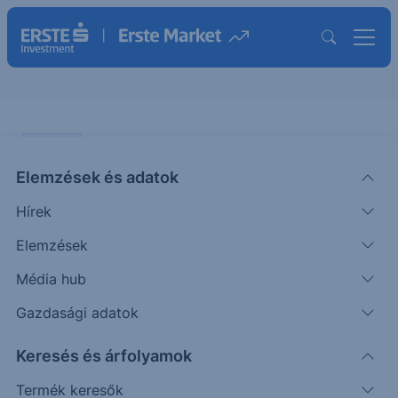
ELEMZÉS
Elemzések és adatok
A műtrágya részvényárak felfelé
Hírek
mozdultak. Mik lehetnek az okok?
Elemzések
ÖTLETGYÁR MINI
Média hub
|
2025. május 7. 14:37
Gazdasági adatok
Keresés és árfolyamok
A műtrágyagyártó cégek remek egy hónapon
vannak túl. A Mosaic (MOS US), a CF Industries
Termék keresők