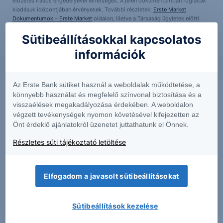
előzetes írásos engedélyével lehetséges. A jelen dokumentumban foglaltak
kiadásuk időpontjában érvényesek. További részletek:
Erste Market
Dokumentumok – Erste Market
oldalon, illetve a Társaság ügyletek előtti
tájékoztatásról szóló
hirdetményében
.
Sütibeállításokkal kapcsolatos
információk
Az Erste Bank sütiket használ a weboldalak működtetése, a
könnyebb használat és megfelelő színvonal biztosítása és a
visszaélések megakadályozása érdekében. A weboldalon
végzett tevékenységek nyomon követésével kifejezetten az
Önt érdeklő ajánlatokról üzenetet juttathatunk el Önnek.
Részletes süti tájékoztató letöltése
Elfogadom a javasolt sütibeállításokat
PIACI HÍREK
Sütibeállítások kezelése
MTel: Változatlan második negyedéves