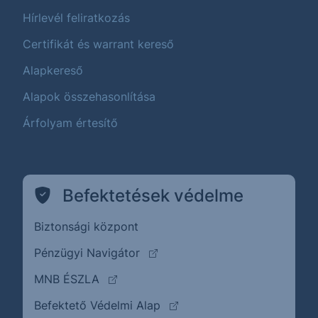
Hírlevél feliratkozás
Certifikát és warrant kereső
Alapkereső
Alapok összehasonlítása
Árfolyam értesítő
Befektetések védelme
Biztonsági központ
(külső oldalra ugrik)
Pénzügyi Navigátor
(külső oldalra ugrik)
MNB ÉSZLA
(külső oldalra ugrik)
Befektető Védelmi Alap