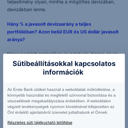
teljesítmény olyan, mintha a mögöttes devizában,
devizákban lenne.
Hány % a javasolt devizaarány a teljes
portfólióban? Azon belül EUR és US dollár javasolt
aránya?
Nincs konktét százalékos javaslatunk, hiszen ez az
ügyfél befektetési céljaitól és befektetési
Sütibeállításokkal kapcsolatos
időtávjától is függ. Javaslatunk az, hogy a forint
információk
mellett hangsúlyosan jelenjenek meg a devizás
befektetések is. Az EURUSD árfolyam látható trend
Az Erste Bank sütiket használ a weboldalak működtetése, a
nélkül kereskedik az euró bevezetése óta, így a két
könnyebb használat és megfelelő színvonal biztosítása és a
deviza között sem látunk nagy különbséget. A
visszaélések megakadályozása érdekében. A weboldalon
végzett tevékenységek nyomon követésével kifejezetten az
világgazdaságban betöltött szerepe alapján talán
Önt érdeklő ajánlatokról üzenetet juttathatunk el Önnek.
érdemesebb a dollárnak nagyobb súlyt adni.
Részletes süti tájékoztató letöltése