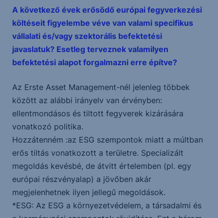
A következő évek erősödő európai fegyverkezési
költéseit figyelembe véve van valami specifikus
vállalati és/vagy szektorális befektetési
javaslatuk? Esetleg terveznek valamilyen
befektetési alapot forgalmazni erre építve?
Az Erste Asset Management-nél jelenleg többek
között az alábbi irányelv van érvényben:
ellentmondásos és tiltott fegyverek kizárására
vonatkozó politika.
Hozzátenném :az ESG szempontok miatt a múltban
erős tiltás vonatkozott a területre. Specializált
megoldás kevésbé, de átvitt értelemben (pl. egy
európai részvényalap) a jövőben akár
megjelenhetnek ilyen jellegű megoldások.
*ESG: Az ESG a környezetvédelem, a társadalmi és