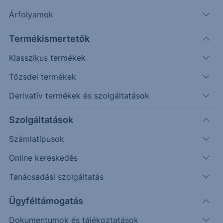
helyzetről és az ehhez való alkalmazkodásról.
Árfolyamok
Termékismertetők
Klasszikus termékek
Tőzsdei termékek
Derivatív termékek és szolgáltatások
Szolgáltatások
Vendégeink által érintett témáink:
Számlatípusok
Online kereskedés
Szakértőink elemzése a jelenlegi piaci
helyzetről
Tanácsadási szolgáltatás
Szükség van-e radikális változtatásokra a
Ügyféltámogatás
befektetéseinkben?
Nyerő stratégiák vs. végzetes hibák
Dokumentumok és tájékoztatások