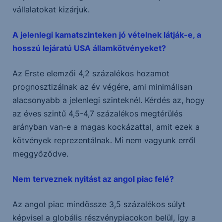
vállalatokat kizárjuk.
A jelenlegi kamatszinteken jó vételnek látják-e, a
hosszú lejáratú USA államkötvényeket?
Az Erste elemzői 4,2 százalékos hozamot
prognosztizálnak az év végére, ami minimálisan
alacsonyabb a jelenlegi szinteknél. Kérdés az, hogy
az éves szintű 4,5-4,7 százalékos megtérülés
arányban van-e a magas kockázattal, amit ezek a
kötvények reprezentálnak. Mi nem vagyunk erről
meggyőződve.
Nem terveznek nyitást az angol piac felé?
Az angol piac mindössze 3,5 százalékos súlyt
képvisel a globális részvénypiacokon belül, így a