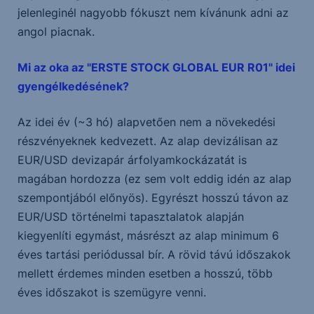
jelenleginél nagyobb fókuszt nem kívánunk adni az
angol piacnak.
Mi az oka az "ERSTE STOCK GLOBAL EUR R01" idei
gyengélkedésének?
Az idei év (~3 hó) alapvetően nem a növekedési
részvényeknek kedvezett. Az alap devizálisan az
EUR/USD devizapár árfolyamkockázatát is
magában hordozza (ez sem volt eddig idén az alap
szempontjából előnyös). Egyrészt hosszú távon az
EUR/USD történelmi tapasztalatok alapján
kiegyenlíti egymást, másrészt az alap minimum 6
éves tartási periódussal bír. A rövid távú időszakok
mellett érdemes minden esetben a hosszú, több
éves időszakot is szemügyre venni.