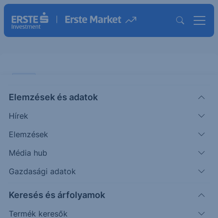
VIDEÓ
Elemzések és adatok
Befektetések az átalakuló
Hírek
világrend árnyékában
Elemzések
VIDEÓ
Média hub
|
2025. április 9. 10:06
Gazdasági adatok
Keresés és árfolyamok
2025.03.26. Erste World webinárium. Az Erste
Bank szakértőivel beszélgettünk a jelenlegi piaci
Termék keresők