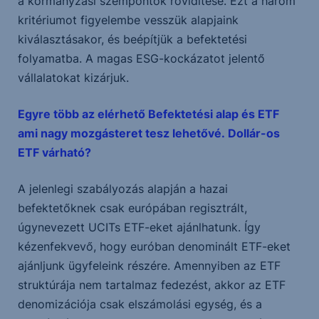
a kormányzási szempontok rövidítése. Ezt a három
kritériumot figyelembe vesszük alapjaink
kiválasztásakor, és beépítjük a befektetési
folyamatba. A magas ESG-kockázatot jelentő
vállalatokat kizárjuk.
Egyre több az elérhető Befektetési alap és ETF
ami nagy mozgásteret tesz lehetővé.
Dollár-os
ETF várható?
A jelenlegi szabályozás alapján a hazai
befektetőknek csak európában regisztrált,
úgynevezett UCITs ETF-eket ajánlhatunk. Így
kézenfekvevő, hogy euróban denominált ETF-eket
ajánljunk ügyfeleink részére. Amennyiben az ETF
struktúrája nem tartalmaz fedezést, akkor az ETF
denomizációja csak elszámolási egység, és a