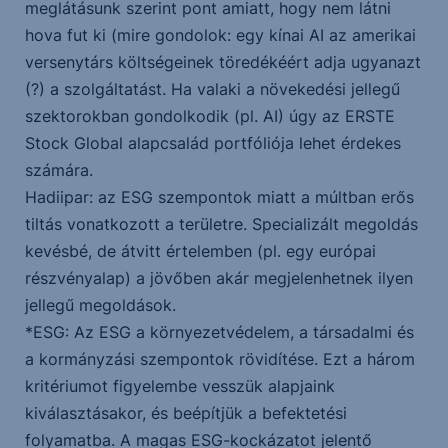
meglátásunk szerint pont amiatt, hogy nem látni
hova fut ki (mire gondolok: egy kínai AI az amerikai
versenytárs költségeinek töredékéért adja ugyanazt
(?) a szolgáltatást. Ha valaki a növekedési jellegű
szektorokban gondolkodik (pl. AI) úgy az ERSTE
Stock Global alapcsalád portfóliója lehet érdekes
számára.
Hadiipar: az ESG szempontok miatt a múltban erős
tiltás vonatkozott a területre. Specializált megoldás
kevésbé, de átvitt értelemben (pl. egy európai
részvényalap) a jövőben akár megjelenhetnek ilyen
jellegű megoldások.
*ESG: Az ESG a környezetvédelem, a társadalmi és
a kormányzási szempontok rövidítése. Ezt a három
kritériumot figyelembe vesszük alapjaink
kiválasztásakor, és beépítjük a befektetési
folyamatba. A magas ESG-kockázatot jelentő