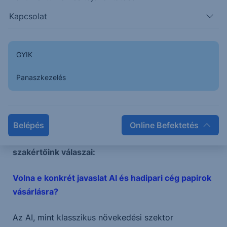
Kapcsolat
Előadók:
Bencze Lajos
, az Erste World vezetője
GYIK
Rebák Attila
, az Erste Advisory Desk és
Kiemelt SzegmensekTámogatási vezetője
Panaszkezelés
Varga Zalán
, az Erste Alapkezelő Zrt.
vezérigazgató-helyettese és Értékesítési
igazgatója
Belépés
Online Befektetés
A webinárium alatt érkezett kérdések és
szakértőink válaszai:
Volna e konkrét javaslat AI és hadipari cég papirok
vásárlásra?
Az AI, mint klasszikus növekedési szektor