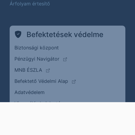
Árfolyam értesítő
Befektetések védelme
Biztonsági központ
(külső oldalra ugrik)
Pénzügyi Navigátor
(külső oldalra ugrik)
MNB ÉSZLA
(külső oldalra ugrik)
Befektető Védelmi Alap
Adatvédelem
(külső oldalra ugrik)
Visszaélés bejelentése