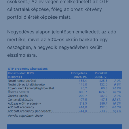
csökkent.) Az év végén emelkedhetett az OTP
céltartalékképzése, főleg az orosz kötvény
portfolió értékképzése miatt.
Negyedéves alapon jelentősen emelkedett az adó
mértéke, mivel az 50%-os ukrán bankadó egy
összegben, a negyedik negyedévben került
elszámolásra.