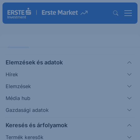
ELEMZÉS
Elemzések és adatok
Erős évet zárhat az OTP
Hírek
ÖTLETGYÁR MINI
Elemzések
|
2025. március 5. 15:05
Média hub
Gazdasági adatok
Az OTP március 7-én hajnalban teszi közzé 2024-
Keresés és árfolyamok
es számait. Az első három negyedévben látott
rendkívül erős eredmény után negyedéves alapon
Termék keresők