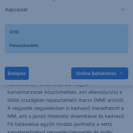
eredménnyel zárhatta az OTP. Ez 14%-os
Kapcsolat
növekedés az előző év azonos időszakának
korrigált adózott eredményhez, és 84%-os
növekedés a számviteli eredményhez képest, mivel
GYIK
tavaly 80 milliárd forintnyi korrekciós tétel terhelte
a profitot, nagyrészt a román leánybank
Panaszkezelés
értékesítéséhez és az üzbég bankhoz
kapcsolódóan.
Belépés
Online Befektetés
Az első 9 hónapban jelentősen javult a nettó
kamatmarzs, főként a javuló magyar
kamatmarzsnak köszönhetően, ami ellensúlyozta a
többi országban tapasztalható marzs (NIM) eróziót.
A negyedik negyedévben is kedvező maradhatott a
NIM, ami a javuló hitelezési dinamikával és kedvező
FX hatásokkal együtt tovább javíthatta a nettó
kamateredményt negyedév/negyedév és év/év