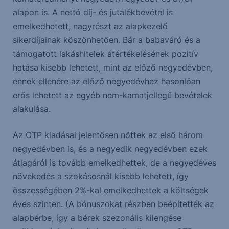
alapon is. A nettó díj- és jutalékbevétel is
emelkedhetett, nagyrészt az alapkezelő
sikerdíjainak köszönhetően. Bár a babaváró és a
támogatott lakáshitelek átértékelésének pozitív
hatása kisebb lehetett, mint az előző negyedévben,
ennek ellenére az előző negyedévhez hasonlóan
erős lehetett az egyéb nem-kamatjellegű bevételek
alakulása.
Az OTP kiadásai jelentősen nőttek az első három
negyedévben is, és a negyedik negyedévben ezek
átlagáról is tovább emelkedhettek, de a negyedéves
növekedés a szokásosnál kisebb lehetett, így
összességében 2%-kal emelkedhettek a költségek
éves szinten. (A bónuszokat részben beépítették az
alapbérbe, így a bérek szezonális kilengése