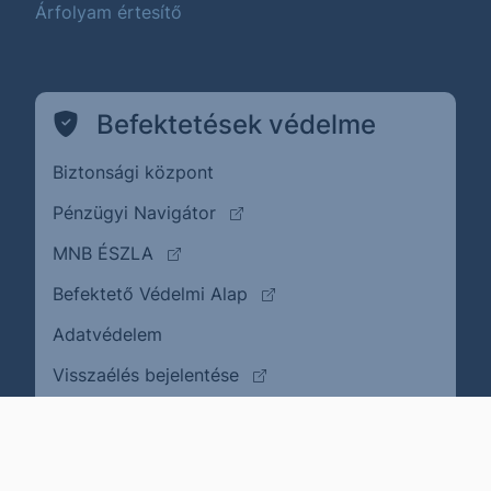
Árfolyam értesítő
Befektetések védelme
Biztonsági központ
(külső oldalra ugrik)
Pénzügyi Navigátor
(külső oldalra ugrik)
MNB ÉSZLA
(külső oldalra ugrik)
Befektető Védelmi Alap
Adatvédelem
(külső oldalra ugrik)
Visszaélés bejelentése