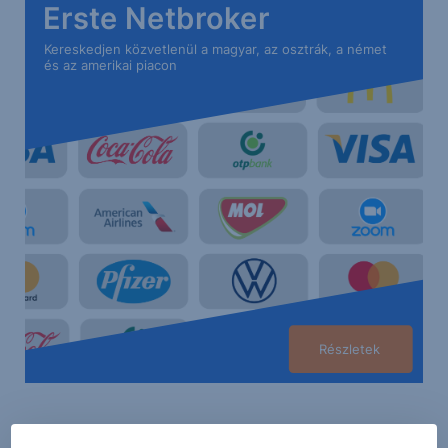
Erste Netbroker
Kereskedjen közvetlenül a magyar, az osztrák, a német
és az amerikai piacon
Részletek
A jelen dokumentumban foglalt információk az Erste Befektetési Zrt.