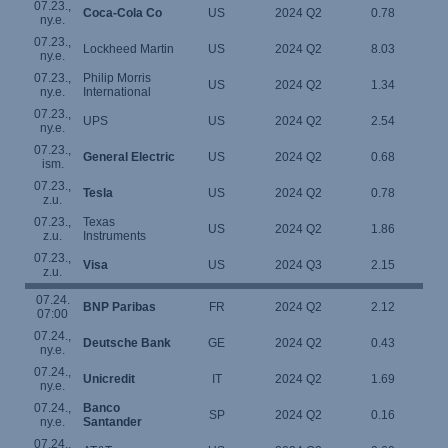
07.23.,
Coca-Cola Co
US
2024 Q2
0.78
ny.e.
07.23.,
Lockheed Martin
US
2024 Q2
8.03
ny.e.
07.23.,
Philip Morris
US
2024 Q2
1.34
ny.e.
International
07.23.,
UPS
US
2024 Q2
2.54
ny.e.
07.23.,
General Electric
US
2024 Q2
0.68
ism.
07.23.,
Tesla
US
2024 Q2
0.78
z.u.
07.23.,
Texas
US
2024 Q2
1.86
z.u.
Instruments
07.23.,
Visa
US
2024 Q3
2.15
z.u.
07.24.
BNP Paribas
FR
2024 Q2
2.12
07:00
07.24.,
Deutsche Bank
GE
2024 Q2
0.43
ny.e.
07.24.,
Unicredit
IT
2024 Q2
1.69
ny.e.
07.24.,
Banco
SP
2024 Q2
0.16
ny.e.
Santander
07.24.,