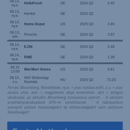
08.13.,
HelloFresh
GE
2024 Q2
0.45
ny.e.
08.13.,
Henkel
GE
2024 Q2
ny.e.
08.13.,
Home Depot
US
2025 Q2
4.65
ny.e.
08.13.,
Porsche
GE
2024 Q2
3.97
ism.
08.14.,
E.ON
GE
2024 Q2
0.48
ny.e.
08.14.,
RWE
GE
2024 Q2
1.39
ny.e.
08.15.
Wal-Mart Stores
US
2025 Q2
0.61
13:00
08.15.,
ANY Biztonsági
HU
2024 Q2
73.20
z.u.
Nyomda
Forrás: Bloomberg. Rövidítések: ny.e. = piac nyitása előtt, z.u. = piac
zárása után, ism. = megjelenés ideje ismeretlen, várt = átlagos
várakozás, az aktuális Bloomberg konszenzus szerint. · A vállalati
eredményvárakozások EPS-re vonatkoznak. · A táblázatban
szereplő adatok helyességéért és időszerűségéért nem vállalunk
felelősséget!