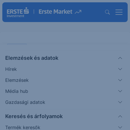
ELEMZÉS
Elemzések és adatok
Ömlik a profit az amerikai
Hírek
cégekhez
Elemzések
ÖTLETGYÁR MINI
Média hub
|
Péntek Ádám
Részvényelemző
2024. július 4. 13:02
Gazdasági adatok
Keresés és árfolyamok
Hamarosan izgalmas időszak kezdődik az amerikai
tőzsdéken, indul a gyorsjelentési szezon. A
Termék keresők