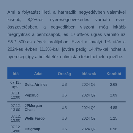
Ami a folytatást illeti, a harmadik negyedévben valamivel
kisebb, 8,2%-os nyereségnövekedés várható éves
összevetésben, a negyedikben viszont még inkább
megnyílnak a pénzcsapok, és 17,6%-os ugrás várható az
S&P 500-as cégek profitjában. Ezzel a tavalyi 1% után a
2024-es évben 11,3%-kal, jövőre pedig 14,4%-kal nőhet a
nyereség, így a befektetők optimistán tekinthetnek a jövőbe.
Idő
Adat
Ország
Időszak
Korábbi
07.11.,
Delta Airlines
US
2024 Q2
2.68
ny.e.
07.11.
PepsiCo
US
2024 Q2
2.09
12:00
07.12.
JPMorgan
US
2024 Q2
4.85
13:00
Chase
07.12.
Wells Fargo
US
2024 Q2
1.25
13:00
07.12.
Citigroup
US
2024 Q2
0.98
14:00