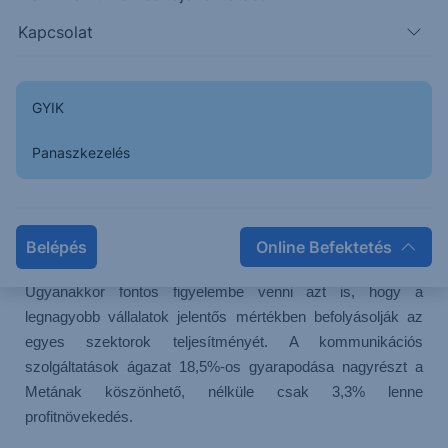
vállaltok profitabilitása. Az elemzők arra számítanak, hogy a
Kapcsolat
második negyedévben az S&P 500 vállalatai 8,8%-kal több
nyereséget tehettek zsebre, mint egy évvel korábban.
GYIK
Itt már kevesebb ágazat tud pozitívumot felmutatni, a
tizenegy szektorból valószínűleg csak nyolc ért el
Panaszkezelés
nyereségnövekedést. Legjobban a kommunikációs
szolgáltatások, az egészségügy, az IT és az energia
szektorok teljesíthetett, ezeknél kétszámjegyű növekedést
prognosztizáltak az elemzők.
Belépés
Online Befektetés
Ugyanakkor fontos figyelembe venni azt is, hogy a
legnagyobb vállalatok jelentős mértékben befolyásolják az
egyes szektorok teljesítményét. A kommunikációs
szolgáltatások ágazat 18,5%-os gyarapodása nagyrészt a
Metának köszönhető, nélküle csak 3,3% lenne
profitnövekedés.