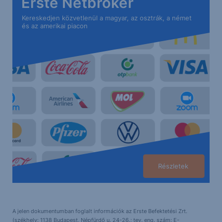
Erste Netbroker
Kereskedjen közvetlenül a magyar, az osztrák, a német
és az amerikai piacon
Részletek
A jelen dokumentumban foglalt információk az Erste Befektetési Zrt.
(székhely: 1138 Budapest, Népfürdő u. 24-26.; tev. eng. szám: E-