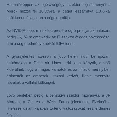
Hasonlóképpen az egészségügyi szektor teljesítményét a
Merck húzza fel 16,9%-ra, a céget leszámítva 1,3%-kal
csökkenne átlagosan a cégek profitja.
Az NVIDIA több, mint kétszeresére ugró profitjának hatására
pedig 16,1%-ra emelkedik az IT szektor átlagos növekedése,
ami a cég eredménye nélkül 6,6% lenne.
A gyorsjelentési szezon a jövő héten indul be igazán,
csütörtökön a Delta Air Lines teríti ki a kártyáit, amiből
kiderülhet, hogy a magas kamatok és az infláció mennyiben
értintették az emberek utazási kedvét, illetve mennyire
növelték a vállalat költségeit.
Jövő pénteken pedig a pénzügyi szektor nagyágyúi, a JP
Morgan, a Citi és a Wells Fargo jelentenek. Ezeknél a
hitelezés dinamikájában történő változásokat lesz érdemes
figyelni.