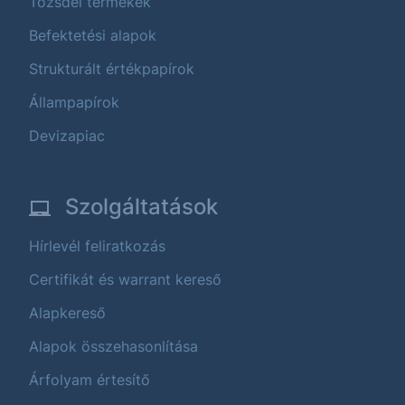
Tőzsdei termékek
Befektetési alapok
Strukturált értékpapírok
Állampapírok
Devizapiac
Szolgáltatások
Hírlevél feliratkozás
Certifikát és warrant kereső
Alapkereső
Alapok összehasonlítása
Árfolyam értesítő