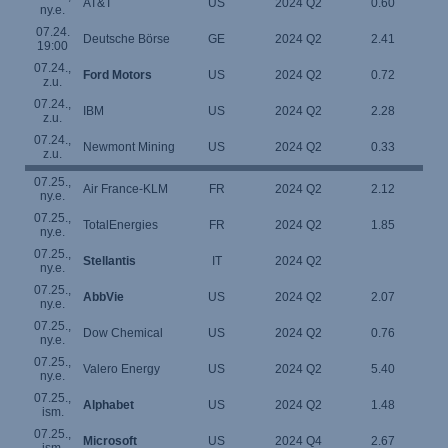
AT&T
US
2024 Q2
0.60
ny.e.
07.24.
Deutsche Börse
GE
2024 Q2
2.41
19:00
07.24.,
Ford Motors
US
2024 Q2
0.72
z.u.
07.24.,
IBM
US
2024 Q2
2.28
z.u.
07.24.,
Newmont Mining
US
2024 Q2
0.33
z.u.
07.25.,
Air France-KLM
FR
2024 Q2
2.12
ny.e.
07.25.,
TotalEnergies
FR
2024 Q2
1.85
ny.e.
07.25.,
Stellantis
IT
2024 Q2
ny.e.
07.25.,
AbbVie
US
2024 Q2
2.07
ny.e.
07.25.,
Dow Chemical
US
2024 Q2
0.76
ny.e.
07.25.,
Valero Energy
US
2024 Q2
5.40
ny.e.
07.25.,
Alphabet
US
2024 Q2
1.48
ism.
07.25.,
Microsoft
US
2024 Q4
2.67