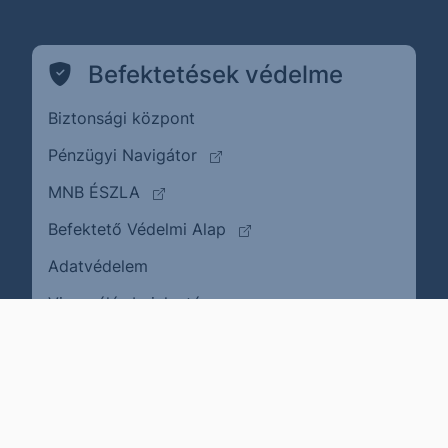
Befektetések védelme
Biztonsági központ
(külső oldalra ugrik)
Pénzügyi Navigátor
(külső oldalra ugrik)
MNB ÉSZLA
(külső oldalra ugrik)
Befektető Védelmi Alap
Adatvédelem
(külső oldalra ugrik)
Visszaélés bejelentése