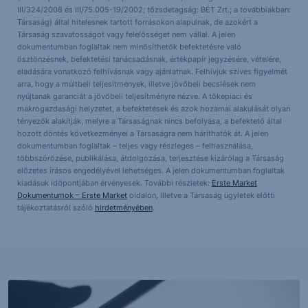
III/324/2008 és III/75.005-19/2002; tőzsdetagság: BÉT Zrt.; a továbbiakban:
Társaság) által hitelesnek tartott forrásokon alapulnak, de azokért a
Társaság szavatosságot vagy felelősséget nem vállal. A jelen
dokumentumban foglaltak nem minősíthetők befektetésre való
ösztönzésnek, befektetési tanácsadásnak, értékpapír jegyzésére, vételére,
eladására vonatkozó felhívásnak vagy ajánlatnak. Felhívjuk szíves figyelmét
arra, hogy a múltbeli teljesítmények, illetve jövőbeli becslések nem
nyújtanak garanciát a jövőbeli teljesítményre nézve. A tőkepiaci és
makrogazdasági helyzetet, a befektetések és azok hozamai alakulását olyan
tényezők alakítják, melyre a Társaságnak nincs befolyása, a befektető által
hozott döntés következményei a Társaságra nem háríthatók át. A jelen
dokumentumban foglaltak – teljes vagy részleges – felhasználása,
többszörözése, publikálása, átdolgozása, terjesztése kizárólag a Társaság
előzetes írásos engedélyével lehetséges. A jelen dokumentumban foglaltak
kiadásuk időpontjában érvényesek. További részletek:
Erste Market
Dokumentumok – Erste Market
oldalon, illetve a Társaság ügyletek előtti
tájékoztatásról szóló
hirdetményében
.