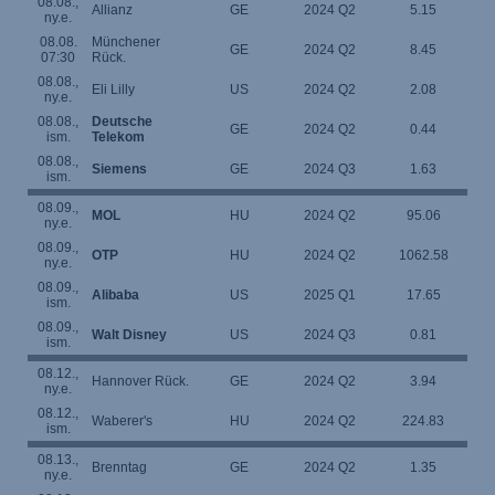
08.08.,
Allianz
GE
2024 Q2
5.15
ny.e.
08.08.
Münchener
GE
2024 Q2
8.45
07:30
Rück.
08.08.,
Eli Lilly
US
2024 Q2
2.08
ny.e.
08.08.,
Deutsche
GE
2024 Q2
0.44
ism.
Telekom
08.08.,
Siemens
GE
2024 Q3
1.63
ism.
08.09.,
MOL
HU
2024 Q2
95.06
1
ny.e.
08.09.,
OTP
HU
2024 Q2
1062.58
ny.e.
08.09.,
Alibaba
US
2025 Q1
17.65
1
ism.
08.09.,
Walt Disney
US
2024 Q3
0.81
ism.
08.12.,
Hannover Rück.
GE
2024 Q2
3.94
ny.e.
08.12.,
Waberer's
HU
2024 Q2
224.83
ism.
08.13.,
Brenntag
GE
2024 Q2
1.35
ny.e.