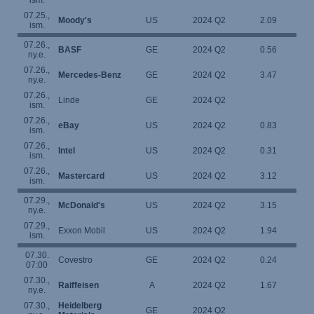
ism.
07.25.,
Moody's
US
2024 Q2
2.09
ism.
07.26.,
BASF
GE
2024 Q2
0.56
ny.e.
07.26.,
Mercedes-Benz
GE
2024 Q2
3.47
ny.e.
07.26.,
Linde
GE
2024 Q2
ism.
07.26.,
eBay
US
2024 Q2
0.83
ism.
07.26.,
Intel
US
2024 Q2
0.31
ism.
07.26.,
Mastercard
US
2024 Q2
3.12
ism.
07.29.,
McDonald's
US
2024 Q2
3.15
ny.e.
07.29.,
Exxon Mobil
US
2024 Q2
1.94
ism.
07.30.
Covestro
GE
2024 Q2
0.24
07:00
07.30.,
Raiffeisen
A
2024 Q2
1.67
ny.e.
07.30.,
Heidelberg
GE
2024 Q2