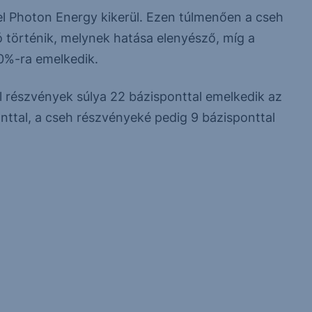
el Photon Energy kikerül. Ezen túlmenően a cseh
 történik, melynek hatása elenyésző, míg a
0%-ra emelkedik.
l részvények súlya 22 bázisponttal emelkedik az
ttal, a cseh részvényeké pedig 9 bázisponttal