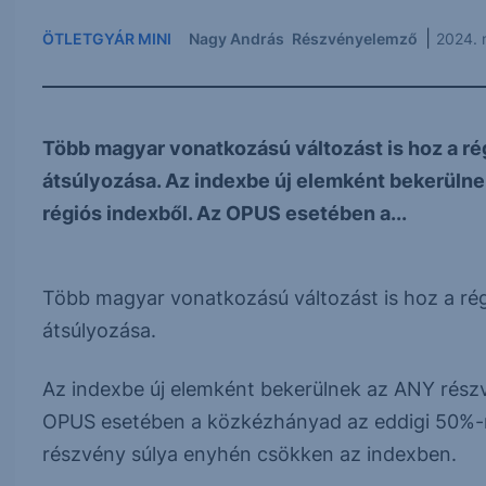
|
ÖTLETGYÁR MINI
Nagy András
Részvényelemző
2024. 
Több magyar vonatkozású változást is hoz a r
átsúlyozása. Az indexbe új elemként bekerülne
régiós indexből. Az OPUS esetében a...
Több magyar vonatkozású változást is hoz a ré
átsúlyozása.
Az indexbe új elemként bekerülnek az ANY részvé
OPUS esetében a közkézhányad az eddigi 50%-r
részvény súlya enyhén csökken az indexben.