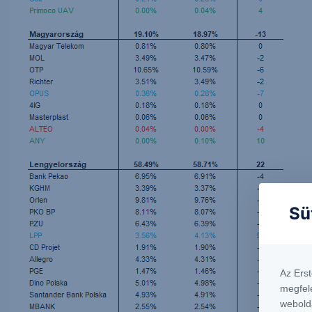
Sü
Az Ers
megfel
webold