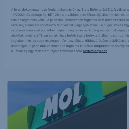
A jelen dokumentumban foglalt információk az Erste Befektetési Zrt. (székhely:
19/2002; tőzsdetagság: BÉT Zrt.; a továbbiakban: Társaság) által hitelesnek t
felelősséget nem vállal. A jelen dokumentumban foglaltak nem minősíthetők be
vételére, eladására vonatkozó felhívásnak vagy ajánlatnak. Felhívjuk szíves fig
nyújtanak garanciát a jövőbeli teljesítményre nézve. A tőkepiaci és makrogazd
alakítják, melyre a Társaságnak nincs befolyása, a befektető által hozott dö
foglaltak – teljes vagy részleges – felhasználása, többszörözése, publikálása,
lehetséges. A jelen dokumentumban foglaltak kiadásuk időpontjában érvényese
a Társaság ügyletek előtti tájékoztatásról szóló
hirdetményében
.