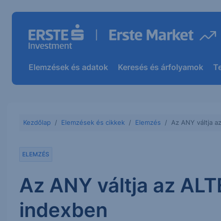
Elemzések és adatok
Keresés és árfolyamok
T
Kezdőlap
Elemzések és cikkek
Elemzés
Az ANY váltja a
ELEMZÉS
Az ANY váltja az ALT
indexben