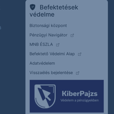
k
Befektetések
védelme
Biztonsági központ
ő
(külső oldalra ugrik)
Pénzügyi Navigátor
(külső oldalra ugrik)
MNB ÉSZLA
(külső oldalra ugrik
Befektető Védelmi Alap
Adatvédelem
(külső oldalra ugrik)
Visszaélés bejelentése