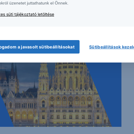
okról üzenetet juttathatunk el Önnek.
es süti tájékoztató letöltése
ogadom a javasolt sütibeállításokat
Sütibeállítások keze