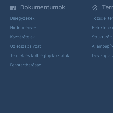
Dokumentumok
Ter
Díjjegyzékek
Tőzsdei t
Hirdetmények
Befektetés
Közzétételek
Strukturált
Üzletszabályzat
Állampapír
Termék és költségtájékoztatók
Devizapiac
Fenntarthatóság