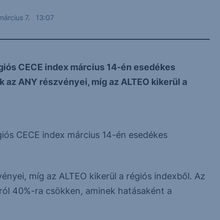
március 7. 13:07
égiós CECE index március 14-én esedékes
k az ANY részvényei, míg az ALTEO kikerül a
giós CECE index március 14-én esedékes
nyei, míg az ALTEO kikerül a régiós indexből. Az
ól 40%-ra csökken, aminek hatásaként a