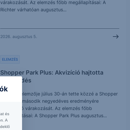
várakozását. Az elemzés főbb megállapításai: A
Richter várhatóan augusztus...
2026. augusztus 5.
ELEMZÉS
Shopper Park Plus: Akvizíció hajtotta
növekedés
iók
Az Erste elemzője július 30-án tette közzé a Shopper
Park Plus második negyedéves eredményére
vonatkozó várakozását. Az elemzés főbb
at és
megállapításai: A Shopper Park Plus augusztus...
n. A
rdeklő