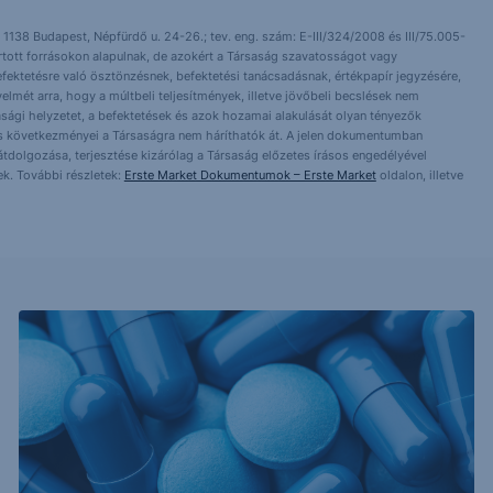
 1138 Budapest, Népfürdő u. 24-26.; tev. eng. szám: E-III/324/2008 és III/75.005-
artott forrásokon alapulnak, de azokért a Társaság szavatosságot vagy
fektetésre való ösztönzésnek, befektetési tanácsadásnak, értékpapír jegyzésére,
yelmét arra, hogy a múltbeli teljesítmények, illetve jövőbeli becslések nem
asági helyzetet, a befektetések és azok hozamai alakulását olyan tényezők
ntés következményei a Társaságra nem háríthatók át. A jelen dokumentumban
 átdolgozása, terjesztése kizárólag a Társaság előzetes írásos engedélyével
k. További részletek:
Erste Market Dokumentumok – Erste Market
oldalon, illetve