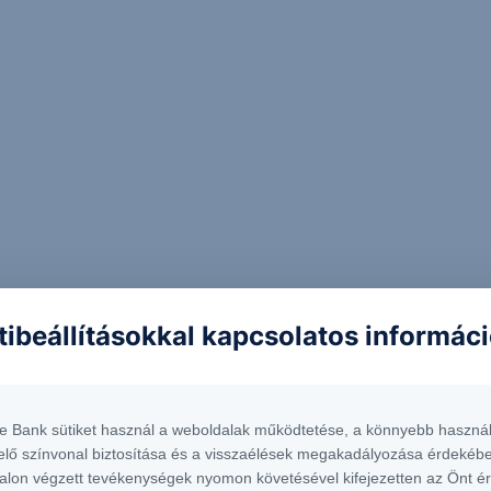
tibeállításokkal kapcsolatos informác
te Bank sütiket használ a weboldalak működtetése, a könnyebb használ
elő színvonal biztosítása és a visszaélések megakadályozása érdekébe
alon végzett tevékenységek nyomon követésével kifejezetten az Önt é