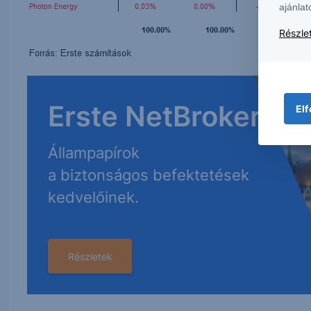
ajánlat
Részlet
Erste NetBroker
Elf
Állampapírok
a biztonságos befektetések
kedvelőinek.
Részletek