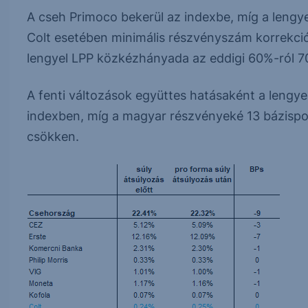
A cseh Primoco bekerül az indexbe, míg a lengy
Colt esetében minimális részvényszám korrekció
lengyel LPP közkézhányada az eddigi 60%-ról 7
A fenti változások együttes hatásaként a lengye
indexben, míg a magyar részvényeké 13 bázispon
csökken.