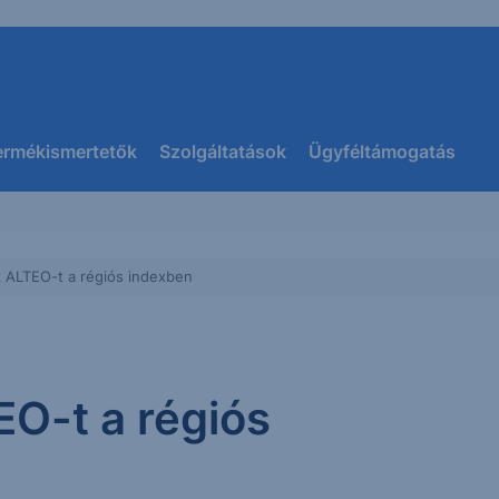
ermékismertetők
Szolgáltatások
Ügyféltámogatás
z ALTEO-t a régiós indexben
EO-t a régiós