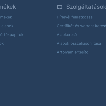
mékek
Szolgáltatáso
ermékek
Hírlevél feliratkozás
i alapok
Certifikát és warrant keres
 értékpapírok
Alapkereső
ok
Alapok összehasonlítása
Árfolyam értesítő