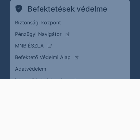
Befektetések védelme
Biztonsági központ
(külső oldalra ugrik)
Pénzügyi Navigátor
(külső oldalra ugrik)
MNB ÉSZLA
(külső oldalra ugrik)
Befektető Védelmi Alap
Adatvédelem
(külső oldalra ugrik)
Visszaélés bejelentése