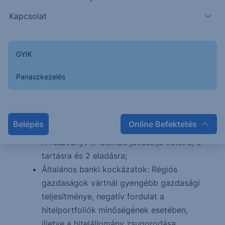
Földrajzi bontásban a legfontosabb ország
Kapcsolat
Ausztria, mely ország a bevételek közel
felét jelenti. Csehország és Románia szintén
fontos szerepet játszik, a bevételek 22% és
GYIK
10%-ért felelnek;
Forward 2023 P/E: 5,8
Panaszkezelés
Árfolyam:
https://www.bloomberg.com/quote/EBS:AV
Bloomberg szerinti konszenzus célár 43,2
Belépés
Online Befektetés
euró;
A részvényt 17 elemző javasolja vételre, 3
tartásra és 2 eladásra;
Általános banki kockázatok: Régiós
gazdaságok vártnál gyengébb gazdasági
teljesítménye, negatív fordulat a
hitelportfoliók minőségének esetében,
illetve a hitelállomány zsugorodása.