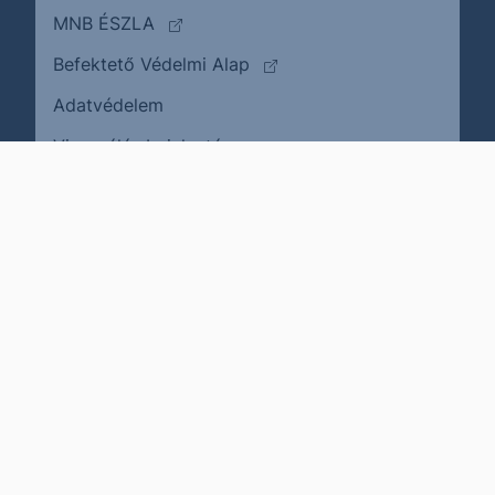
(külső oldalra ugrik)
MNB ÉSZLA
(külső oldalra ugrik)
Befektető Védelmi Alap
Adatvédelem
(külső oldalra ugrik)
Visszaélés bejelentése
Karrier
Impresszum