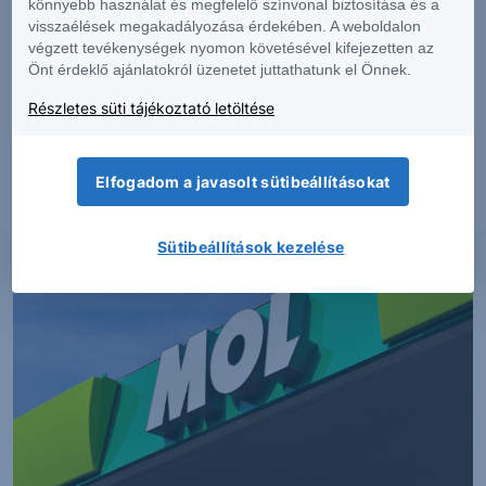
könnyebb használat és megfelelő színvonal biztosítása és a
visszaélések megakadályozása érdekében. A weboldalon
végzett tevékenységek nyomon követésével kifejezetten az
Önt érdeklő ajánlatokról üzenetet juttathatunk el Önnek.
Részletes süti tájékoztató letöltése
Részletek
Elfogadom a javasolt sütibeállításokat
Sütibeállítások kezelése