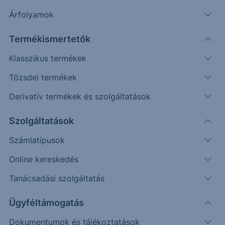
Árfolyamok
Erste Group Bank AG
Termékismertetők
Az Erste Group Közép-Kelet-Európa egyik
Klasszikus termékek
vezető pénzügyi szolgáltatója bécsi
Tőzsdei termékek
központtal. A teljes eszközállomány 324
milliárd euró;
Derivatív termékek és szolgáltatások
A társaságot 1819-ben alapították és közel
Szolgáltatások
45 ezer embert foglalkoztat, piaci
kapitalizációja pedig megközelíti a 13
Számlatípusok
milliárd eurót;
Online kereskedés
A bevételek 45%-a lakossági
szolgáltatásokból, 20%-a vállalati
Tanácsadási szolgáltatás
szolgáltatásokból, 25% osztrák
Ügyféltámogatás
takarékpénztárakból, a maradék pedig
tőkepiaci szolgáltatásokból származik;
Dokumentumok és tájékoztatások