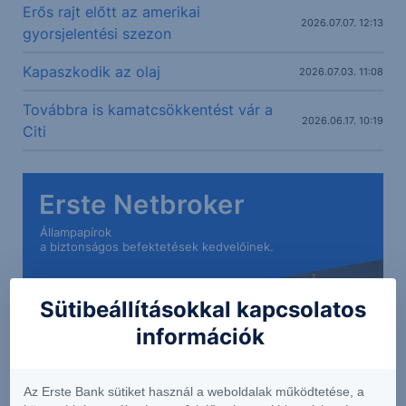
Erős rajt előtt az amerikai
2026.07.07. 12:13
gyorsjelentési szezon
Kapaszkodik az olaj
2026.07.03. 11:08
Továbbra is kamatcsökkentést vár a
2026.06.17. 10:19
Citi
Erste Netbroker
Állampapírok
a biztonságos befektetések kedvelőinek.
Sütibeállításokkal kapcsolatos
információk
Az Erste Bank sütiket használ a weboldalak működtetése, a