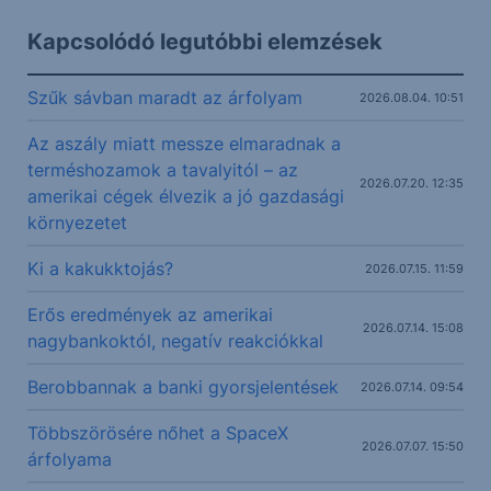
Kapcsolódó legutóbbi elemzések
Szűk sávban maradt az árfolyam
2026.08.04. 10:51
Az aszály miatt messze elmaradnak a
terméshozamok a tavalyitól – az
2026.07.20. 12:35
amerikai cégek élvezik a jó gazdasági
környezetet
Ki a kakukktojás?
2026.07.15. 11:59
Erős eredmények az amerikai
2026.07.14. 15:08
nagybankoktól, negatív reakciókkal
Berobbannak a banki gyorsjelentések
2026.07.14. 09:54
Többszörösére nőhet a SpaceX
2026.07.07. 15:50
árfolyama