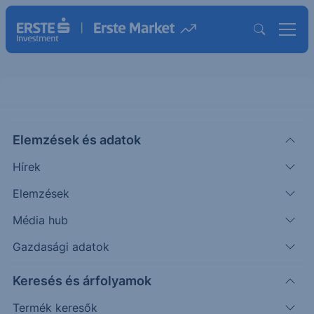
Citi Protect Express Erste
Elemzések és adatok
MÖGÖTTES TERMÉK INFORMÁCIÓK
Hírek
|
2023. május 30. 15:43
Elemzések
Média hub
Az eurozóna alapkamatának emelése továbbra is
Gazdasági adatok
pozitív a bankok jövedelmezőségére nézve. Míg az
Keresés és árfolyamok
európai bankszektor jelenleg alacsony
értékeltségen forog
Termék keresők